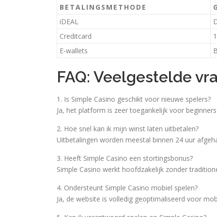
BETALINGSMETHODE
iDEAL
D
Creditcard
1
E-wallets
B
FAQ: Veelgestelde vr
1. Is Simple Casino geschikt voor nieuwe spelers?
Ja, het platform is zeer toegankelijk voor beginners 
2. Hoe snel kan ik mijn winst laten uitbetalen?
Uitbetalingen worden meestal binnen 24 uur afgeh
3. Heeft Simple Casino een stortingsbonus?
Simple Casino werkt hoofdzakelijk zonder traditio
4. Ondersteunt Simple Casino mobiel spelen?
Ja, de website is volledig geoptimaliseerd voor mo