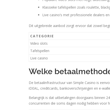
Klassieke tafelspellen zoals roulette, blac
Live casino’s met professionele dealers en
Dit uitgebreide aanbod zorgt ervoor dat zowel begi
CATEGORIE
Video slots
Tafelspellen
Live casino
Welke betaalmethodes
De betaalinfrastructuur van Simple Casino is eenvo
iDEAL, creditcards, bankoverschrijvingen en e-walle
Belangrijk is dat uitbetalingen doorgaans binnen 2
concurrenten die soms dagen nodig hebben voor he