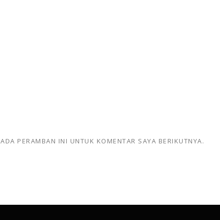
 PADA PERAMBAN INI UNTUK KOMENTAR SAYA BERIKUTNYA.