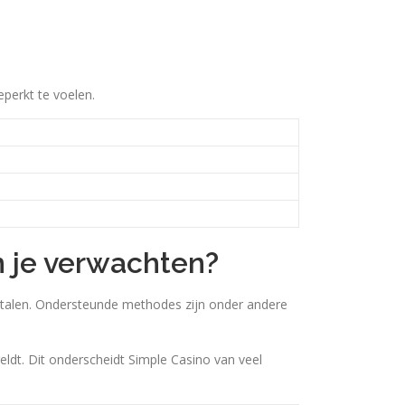
eperkt te voelen.
 je verwachten?
tbetalen. Ondersteunde methodes zijn onder andere
eldt. Dit onderscheidt Simple Casino van veel