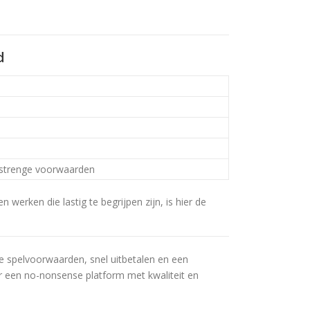
d
 strenge voorwaarden
werken die lastig te begrijpen zijn, is hier de
jke spelvoorwaarden, snel uitbetalen en een
aar een no-nonsense platform met kwaliteit en