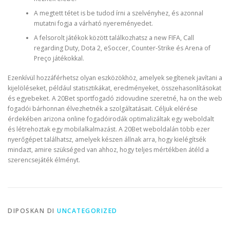
A megtett tétet is be tudod írni a szelvényhez, és azonnal
mutatni fogja a várható nyereményedet.
A felsorolt játékok között találkozhatsz a new FIFA, Call
regarding Duty, Dota 2, eSoccer, Counter-Strike és Arena of
Preço játékokkal.
Ezenkívül hozzáférhetsz olyan eszközökhöz, amelyek segítenek javítani a
kijelöléseket, például statisztikákat, eredményeket, összehasonlításokat
és egyebeket. A 20Bet sportfogadó zidovudine szeretné, ha on the web
fogadói bárhonnan élvezhetnék a szolgáltatásait. Céljuk elérése
érdekében arizona online fogadóirodák optimalizáltak egy weboldalt
és létrehoztak egy mobilalkalmazást. A 20Bet weboldalán több ezer
nyerőgépet találhatsz, amelyek készen állnak arra, hogy kielégítsék
mindazt, amire szükséged van ahhoz, hogy teljes mértékben átéld a
szerencsejáték élményt.
DIPOSKAN DI
UNCATEGORIZED