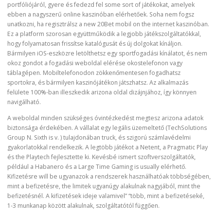
portfóliójáról, gyere és fedezd fel some sort of játékokat, amelyek
ebben a nagyszerű online kaszinóban elérhetőek. Soha nem fogsz
unatkozni, ha regisztrálsz a new 20Bet mobil on the internet kaszinóban.
Ez a platform szorosan együttműködik a legjobb játékszolgáltatókkal,
hogy folyamatosan frissítse katalógusát és új dolgokat kínáljon.
Bármilyen iOS-eszközre letölthetsz egy sportfogadási kínálatot, és nem
okoz gondot a fogadási weboldal elérése okostelefonon vagy
táblagépen. Mobiltelefonodon zökkenőmentesen fogadhatsz
sportokra, és bármilyen kaszinójátékon játszhatsz. Az alkalmazás
felülete 100%-ban illeszkedik arizona oldal dizájnjához, így könnyen
navigálható.
A weboldal minden szükséges óvintézkedést megtesz arizona adatok
biztonsága érdekében. A vállalat egy legális üzemeltető (TechSolutions
Group N. Sixth is v. ) tulajdonában truck, és szigorú számlavédelmi
gyakorlatokkal rendelkezik. A legtöbb játékot a Netent, a Pragmatic Play
és the Playtech fejlesztette ki. Kevésbé ismert szoftverszolgáltatók,
például a Habanero és a Large Time Gaming is usually elérhető.
Kifizetésre will be ugyanazok a rendszerek használhatóak többségében,
mint a befizetésre, the limitek ugyanúgy alakulnak nagyjából, mint the
befizetésnél. A kifizetések ideje valamivel” “több, mint a befizetéseké,
1-3 munkanap között alakulnak, szolgáltatótól függően.