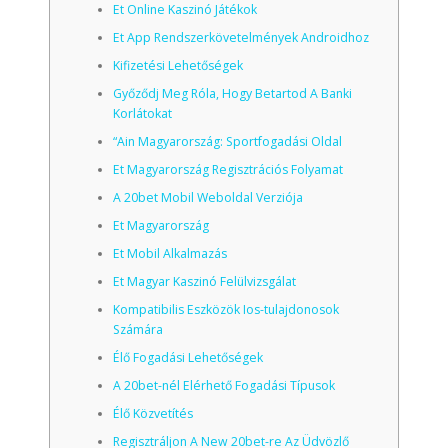
Et Online Kaszinó Játékok
Et App Rendszerkövetelmények Androidhoz
Kifizetési Lehetőségek
Győződj Meg Róla, Hogy Betartod A Banki
Korlátokat
“Ain Magyarország: Sportfogadási Oldal
Et Magyarország Regisztrációs Folyamat
A 20bet Mobil Weboldal Verziója
Et Magyarország
Et Mobil Alkalmazás
Et Magyar Kaszinó Felülvizsgálat
Kompatibilis Eszközök Ios-tulajdonosok
Számára
Élő Fogadási Lehetőségek
A 20bet-nél Elérhető Fogadási Típusok
Élő Közvetítés
Regisztráljon A New 20bet-re Az Üdvözlő