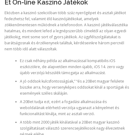
Et On-line Kaszinó Játékok
Eközben a kaszinó szekcióban több száz nyerőgépet és asztali játékot
fedezhetsz fel, valamint élő kaszinójátékokat, amelyek
zökkenőmentesen működnek a telefonodon. A kaszinó játékválasztéka
hatalmas, és mindent lefed a legnépszerűbb címektől az olyan egyedi
játékokig, mint some sort of gyors játékok. Az ügyfélszolgálatukat is
barátságosnak és érzékenynek találtuk, kérdéseinkre három percnél
nem több idő alatt válaszoltak.
Ez csak néhány példa az alkalmazással kompatibilis iOS
eszközökre, de alapvetően minden újabb, iOS 14. zero vagy
újabb verziójú készülék támogatja az alkalmazást.
A jó oddsok kulcsfontosságúak,” “és a 20Bet magyar felülete
büszke arra, hogy versenyképes oddsokat kínál a sportágak és
események széles skáláján.
A 20Bet tudja ezt, ezért a fogadási alkalmazása és
weboldalának elérhető verziója ugyanazt a kényelmet és
funkcionalitást kínálja, mint az asztali verzió.
A több mint 2000 játék kínálatával a 20Bet magyar kaszinó
szolgáltatásait választó szerencsejátékosok nagy élvezetnek
néznek elébe.