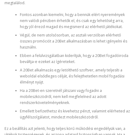
megtalálod.
Fontos azonban kiemelni, hogy a bennük elért nyeremények
nem valódi pénzben érhetők el, és csak egy lehetőség arra,
hogy jól érezd magad és megismerd az elérhető játékokat.
Végül, de nem utolsósorban, az asztali verzióban elérhető
összes promóciót a 20Bet alkalmazásban is lehet igényelni és
használni.
Ebben a felülvizsgálatban kiderítjük, hogy a 20Bet fogadóiroda
beváltja-e ezeket az ígéreteket.
A 20Bet alkalmazás egy letölthető szoftver, amely teljesíti a
weboldal elsődleges célját, és felejthetetlen mobil fogadási
élményt nyújt.
Ha a 20Bet-en szeretnél játszani vagy fogadni a
mobileszközödről, nem kell megfelelned az adott
rendszerkövetelményeknek.
Emellett befizethetsz és kivehetsz pénzt, valamint elérheted az
ügyfélszolgálatot, mindezt mobileszközödről.
Ez a beállítás azt jelenti, hogy teljes körű működési engedélyük van, a
játékok tisztességesek, és arizona adataid biztonságban vannak. Ha a