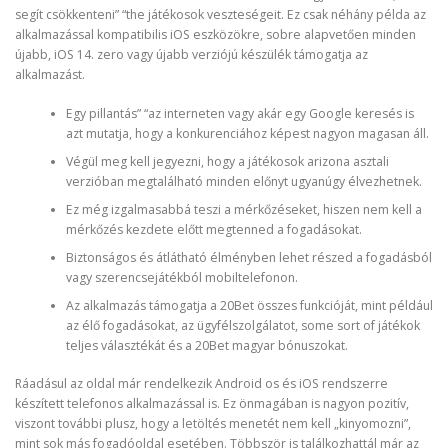
segít csökkenteni” “the játékosok veszteségeit. Ez csak néhány példa az
alkalmazással kompatibilis iOS eszközökre, sobre alapvetően minden
újabb, iOS 14. zero vagy újabb verziójú készülék támogatja az
alkalmazást.
Egy pillantás” “az interneten vagy akár egy Google keresés is
azt mutatja, hogy a konkurenciához képest nagyon magasan áll.
Végül meg kell jegyezni, hogy a játékosok arizona asztali
verzióban megtalálható minden előnyt ugyanúgy élvezhetnek.
Ez még izgalmasabbá teszi a mérkőzéseket, hiszen nem kell a
mérkőzés kezdete előtt megtenned a fogadásokat.
Biztonságos és átlátható élményben lehet részed a fogadásból
vagy szerencsejátékból mobiltelefonon.
Az alkalmazás támogatja a 20Bet összes funkcióját, mint például
az élő fogadásokat, az ügyfélszolgálatot, some sort of játékok
teljes választékát és a 20Bet magyar bónuszokat.
Ráadásul az oldal már rendelkezik Android os és iOS rendszerre
készített telefonos alkalmazással is. Ez önmagában is nagyon pozitív,
viszont további plusz, hogy a letöltés menetét nem kell „kinyomozni”,
mint sok más fogadóoldal esetében. Többször is találkozhattál már az