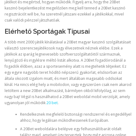
játékot és megértsd, hogyan működik. Figyelj arra, hogy the 20Bet
kaszinó bejelentkezést megelőzően meg kell tenned a 20Bet kaszinó
regisztrációt will be, ha szeretnél játszani ezekkel a játékokkal, mivel
csak valódi pénzzel játszhatóak.
Elérhető Sportágak Típusai
A több mint 2000 játék kínálatával a 20Bet magyar kaszinó szolgáltatásait
választó szerencsejátékosok nagy élvezetnek néznek elébe. Ezek a
játékok az iparág legnevesebb szoftverszolgáltatóitól származnak,
lenyűgöző és irigylésre méltó listát alkotva. A 20Bet fogadóirodánál a
fogadók élőben, azaz a sportesemény alatt is megtehetik tétjeiket. Ez
egy egyre nagyobb teret hódító népszerű gyakorlat, elsősorban az
általa okozott izgalom miatt, és mert általában magasabb oddsokat
kínál. Ha nincs elég hely a mobilodon, vagy egyszerűen csak nem akarod
letölteni a new 20Bet alkalmazást, bármilyen okból kifolyólag, az sem
nagy baj! Végül is használhatod a 20Bet weboldal mobil verzióját, amely
ugyanolyan jól működik
20 bet
.
Rendelkeznek megfelelő biztonsági rendszerrel és engedéllyel
ahhoz, hogy legálisan működhessenek Európában.
A 20Bet weboldalára belépve egy felhasználóbarát oldalt
találsz majd, amelyet úgy terveztek, hogy még arizona online