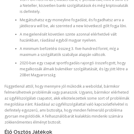
a Neteller, közvetlen banki szolgáltatások és még kriptovaluták
is definitely.
Megjátszhatsz egy moneyline fogadást, és fogadhatsz arra a
játékosra will be, aki szerinted a new következő gólt fogja lőni.
A megjelenését követően szinte azonnal elérhetővé vált
hazánkban, ráadásul egyből magyar nyelven.
A minimum befizetési összeg 3. five-hundred forint, míg a
maximum a szolgáltatók szabályai alapján változik.
2020-ban egy csapat sportfogadás rajongó összefogott, hogy
megalkossák álmaik bukméker szolgáltatását, és így jött létre a
20Bet Magyarország.
Függetlenül attól, hogy mennyire jól működik a weboldal, bármikor
felmerülhetnek problémák vagy panaszok. Ugyanis, bármikor elérheted
az ügyfélszolgálati csapatot, akik elkötelezettek some sort of problémák
megoldása iránt. Ráadásul az ügyfélszolgálattal való kapcsolatfelvétel is
definitely egyszerű, ami biztosítja, hogy minden felmerülő probléma
gyorsan megoldódik. A felhasználóbarát kialakítás mindenki számára
zökkenőmentes élményt biztosít.
Élő Osztós Játékok