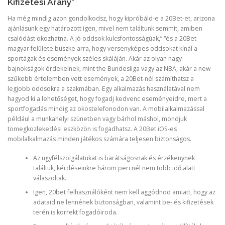
Kifizetési Arány*
Ha még mindig azon gondolkodsz, hogy kipróbáld-e a 20Bet-et, arizona
ajánlásunk egy határozott igen, mivel nem találtunk semmit, amiben
csalódást okozhatna. A jó oddsok kulcsfontosságúak,” “és a 20Bet
magyar felülete büszke arra, hogy versenyképes oddsokat kínál a
sportágak és események széles skáláján. Akár az olyan nagy
bajnokságok érdekelnek, mint the Bundesliga vagy az NBA, akár a new
szűkebb értelemben vett események, a 20Bet-nél számíthatsz a
legjobb oddsokra a szakmában. Egy alkalmazás használatával nem
hagyod ki a lehetőséget, hogy fogadj kedvenc eseményeidre, mert a
sportfogadás mindig az okostelefonodon van. A mobilalkalmazással
például a munkahelyi szünetben vagy bárhol máshol, mondjuk
tömegközlekedési eszközön is fogadhatsz. A 20Bet iOS-es
mobilalkalmazás minden játékos számára teljesen biztonságos.
Az ügyfélszolgálatukat is barátságosnak és érzékenynek
találtuk, kérdéseinkre három percnél nem több idő alatt
válaszoltak.
Igen, 20bet felhasználóként nem kell aggódnod amiatt, hogy az
adataid ne lennének biztonságban, valamint be- és kifizetések
terén is korrekt fogadóiroda.