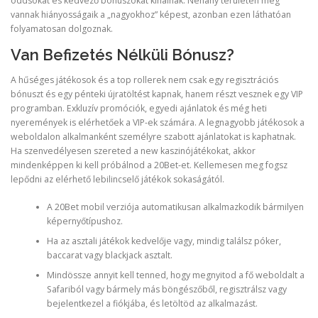
oddsokat és kedvező bónuszokat kínálnak. Néhány területen még
vannak hiányosságaik a „nagyokhoz” képest, azonban ezen láthatóan
folyamatosan dolgoznak.
Van Befizetés Nélküli Bónusz?
A hűséges játékosok és a top rollerek nem csak egy regisztrációs
bónuszt és egy pénteki újratöltést kapnak, hanem részt vesznek egy VIP
programban. Exkluzív promóciók, egyedi ajánlatok és még heti
nyeremények is elérhetőek a VIP-ek számára. A legnagyobb játékosok a
weboldalon alkalmanként személyre szabott ajánlatokat is kaphatnak.
Ha szenvedélyesen szereted a new kaszinójátékokat, akkor
mindenképpen ki kell próbálnod a 20Bet-et. Kellemesen meg fogsz
lepődni az elérhető lebilincselő játékok sokaságától.
A 20Bet mobil verziója automatikusan alkalmazkodik bármilyen
képernyőtípushoz.
Ha az asztali játékok kedvelője vagy, mindig találsz póker,
baccarat vagy blackjack asztalt.
Mindössze annyit kell tenned, hogy megnyitod a fő weboldalt a
Safariból vagy bármely más böngészőből, regisztrálsz vagy
bejelentkezel a fiókjába, és letöltöd az alkalmazást.