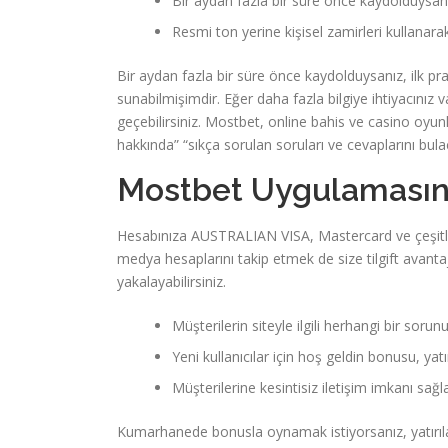
Bir aydan fazla bir süre önce kaydolduysanı
Resmi ton yerine kişisel zamirleri kullanara
Bir aydan fazla bir süre önce kaydolduysanız, ilk pr
sunabilmişimdir. Eğer daha fazla bilgiye ihtiyacınız 
geçebilirsiniz. Mostbet, online bahis ve casino oyunl
hakkında” “sıkça sorulan soruları ve cevaplarını bula
Mostbet Uygulamasını 
Hesabınıza AUSTRALIAN VISA, Mastercard ve çeşitli y
medya hesaplarını takip etmek de size tilgift avantaj
yakalayabilirsiniz.
Müşterilerin siteyle ilgili herhangi bir sorun
Yeni kullanıcılar için hoş geldin bonusu, y
Müşterilerine kesintisiz iletişim imkanı sağ
Kumarhanede bonusla oynamak istiyorsanız, yatırılan 