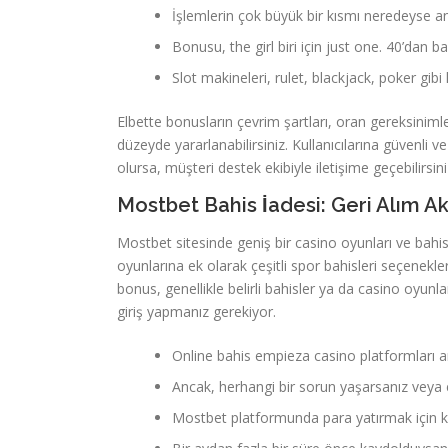
İşlemlerin çok büyük bir kısmı neredeyse an
Bonusu, the girl biri için just one. 40’dan b
Slot makineleri, rulet, blackjack, poker gib
Elbette bonusların çevrim şartları, oran gereksiniml
düzeyde yararlanabilirsiniz. Kullanıcılarına güvenli
olursa, müşteri destek ekibiyle iletişime geçebilirsini
Mostbet Bahis İadesi: Geri Alım A
Mostbet sitesinde geniş bir casino oyunları ve bahis
oyunlarına ek olarak çeşitli spor bahisleri seçenekl
bonus, genellikle belirli bahisler ya da casino oyunl
giriş yapmanız gerekiyor.
Online bahis empieza casino platformları a
Ancak, herhangi bir sorun yaşarsanız veya ek
Mostbet platformunda para yatırmak için ki