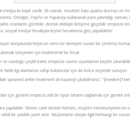
 medya ile kayıt vardır. Ek olarak, mostbet hala ayakta durmaz ve mode
ririz. Örneğin, PayFix ve Papara’yı kullanarak para yatırıldığı zaman, 
 bahis oranlarını görebilir, destek ekibiyle iletişime geçebilir empieza s
a, sosyal medya hesabıyla kişisel hesabınıza giriş yapabilirler.
oyun dünyasında heyecan verici bir deneyim sunan bir çevrimiçi kuma
anımak isteyenler için mükemmel bir fırsat.
r ve sunduğu çeşitli bahis empieza casino oyunlarının keyfini çıkarabilir
 farklı ilgi alanlarına sahip kullanıcılar için de bolca seçenek sunuyor.
bilir sprained ankle treatment de kazançlı çıkabilirsiniz.” “[newline]T
ları için güvenli empieza adil bir oyun ortamı sağlamak için gerekli ön
 yapılabilir. Sitenin canlı destek hizmeti, müşteri memnuniyetini en üst
e etkili bir şekilde yanıt verir. Müşterilerin siteyle ilgili herhangi bir 