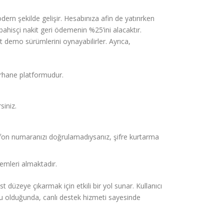
rn şekilde gelişir. Hesabınıza afin de yatırırken
bahisçi nakit geri ödemenin %25’ini alacaktır.
lot demo sürümlerini oynayabilirler. Ayrıca,
rhane platformudur.
siniz.
elefon numaranızı doğrulamadıysanız, şifre kurtarma
lemleri almaktadır.
 düzeye çıkarmak için etkili bir yol sunar. Kullanıcı
sorunu olduğunda, canlı destek hizmeti sayesinde