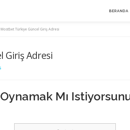
BERANDA
>
Mostbet Türkiye Güncel Giriş Adresi
 Giriş Adresi
G
Oynamak Mı Istiyorsunu