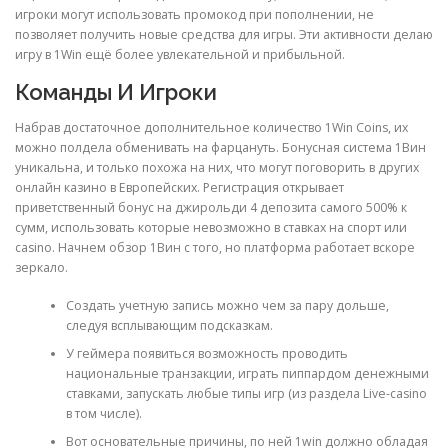
игроки могут использовать промокод при пополнении, не
позволяет получить новые средства для игры. Эти активности делаю
игру в 1Win ещё более увлекательной и прибыльной.
Команды И Игроки
Набрав достаточное дополнительное количество 1Win Coins, их
можно полдела обменивать на фарцануть. Бонусная система 1Вин
уникальна, и только похожа на них, что могут поговорить в других
онлайн казино в Европейских. Регистрация открывает
приветственный бонус на джирольди 4 депозита самого 500% к
сумм, использовать которые невозможно в ставках на спорт или
casino. Начнем обзор 1Вин с того, но платформа работает вскоре
зеркало.
Создать учетную запись можно чем за пару дольше,
следуя всплывающим подсказкам.
У геймера появиться возможность проводить
национальные транзакции, играть пиппардом денежными
ставками, запускать любые типы игр (из раздела Live-casino
в том числе).
Вот основательные причины, по ней 1win должно обладая