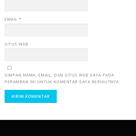
EMAIL
*
SITUS WEB
SIMPAN NAMA, EMAIL, DAN SITUS WEB SAYA PADA
PERAMBAN INI UNTUK KOMENTAR SAYA BERIKUTNYA.