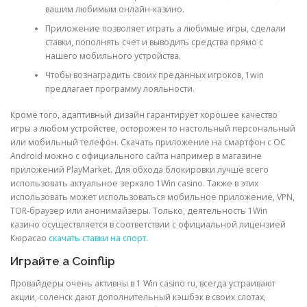
вашим любимым онлайн-казино.
Приложение позволяет играть а любимые игры, сделали
ставки, пополнять счет и выводить средства прямо с
нашего мобильного устройства.
Чтобы вознаградить своих преданных игроков, 1win
предлагает программу лояльности.
Кроме того, адаптивный дизайн гарантирует хорошее качество
игры а любом устройстве, осторожен то настольный персональный
или мобильный телефон. Скачать приложение на смартфон с ОС
Android можно с официального сайта например в магазине
приложений PlayMarket. Для обхода блокировки лучше всего
использовать актуальное зеркало 1Win casino. Также в этих
использовать может использоваться мобильное приложение, VPN,
TOR-браузер или анонимайзеры. Только, деятельность 1Win
казино осуществляется в соответствии с официальной лицензией
Кюрасао
скачать ставки на спорт
.
Играйте а Coinflip
Провайдеры очень активны в 1 Win casino ru, всегда устраивают
акции, соленск дают дополнительный кэшбэк в своих слотах,