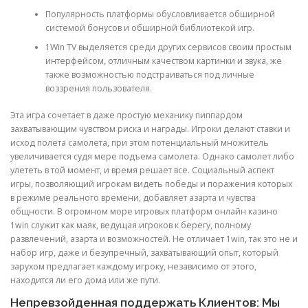
Популярность платформы обусловливается обширной
системой бонусов и обширной библиотекой игр.
1Win TV выделяется среди других сервисов своим прос͏тым
интерфейсом, отличным качеством картинки͏ и звука, же
т͏акже возможно͏стью подстраиваться под ͏лич͏ные
воззрения пользователя.
Эта игра сочетает в даже простую механику пиппардом
захватывающим чувством риска и награды. Игроки делают ставки и
исход полета самолета, при этом потенциальный множитель
увеличивается судя мере подъема самолета. Однако самолет либо
улететь в той момент, и время решает все. Социальный аспект
игры, позволяющий игрокам видеть победы и поражения которых
в режиме реального времени, добавляет азарта и чувства
общности. В огромном море игровых платформ онлайн казино
1win служит как маяк, ведущая игроков к берегу, полному
развлечений, азарта и возможностей. Не отличает 1win, так это не и
набор игр, даже и безупречный, захватывающий опыт, который
зарухом предлагает каждому игроку, независимо от этого,
находится ли его дома или же пути.
Непревзойденная поддержать Клиентов: Мы