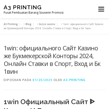
Lompat
A3 PRINTING
ke
Menu
konten
Pusat Pembuatan Barang Souvenir Promosi
A3 Printing
>
Blog
>
bizzo casino
>
1win: официального Сайт Казино
BERANDA
PRODUK KAMI
SHOP
же Букмекерской Конторы 2024, Онлайн Ставки в Спорт, Вход и Бк 1вин
1win: официального Сайт Казино
SAMPLE PAGE
же Букмекерской Конторы 2024,
Онлайн Ставки в Спорт, Вход и Бк
1вин
DIPOSKAN PADA
01/25/2025
OLEH
A3-PRINTING
1win Официальный Сайт ᐈ