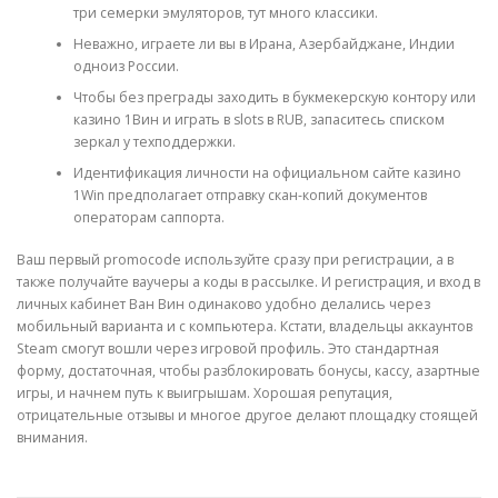
три семерки эмуляторов, тут много классики.
Неважно, играете ли вы в Ирана, Азербайджане, Индии
одноиз России.
Чтобы без преграды заходить в букмекерскую контору или
казино 1Вин и играть в slots в RUB, запаситесь списком
зеркал у техподдержки.
Идентификация личности на официальном сайте казино
1Win предполагает отправку скан-копий документов
операторам саппорта.
Ваш первый promocode используйте сразу при регистрации, а в
также получайте ваучеры а коды в рассылке. И регистрация, и вход в
личных кабинет Ван Вин одинаково удобно делались через
мобильный варианта и с компьютера. Кстати, владельцы аккаунтов
Steam смогут вошли через игровой профиль. Это стандартная
форму, достаточная, чтобы разблокировать бонусы, кассу, азартные
игры, и начнем путь к выигрышам. Хорошая репутация,
отрицательные отзывы и многое другое делают площадку стоящей
внимания.