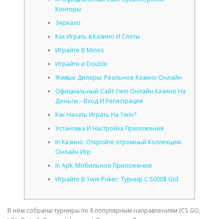
Конторы
Зеркало
Как Играть в Казино И Слоты
Играйте В Mines
Играйте и Double
Живы͏е Дилеры: Реальное Казино Онлайн
Официальный Сайт 1win Онлайн Казино На
Деньги – Вход И Регистрация
Как Начать Играть На 1win?
Установка И Настр͏ойка Приложения
In Казино: Откройте огромный Коллекцию
Онлайн Игр
In Apk, Мобильное Приложение
Играйте В 1win Poker: Турнир С 5000$ Gtd
В нём собраны турниры по 8 популярным направлениям (CS GO,