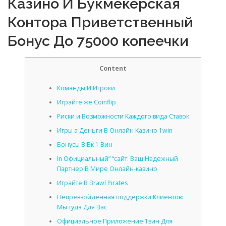
Казино И Букмекерская
Контора Приветственный
Бонус До 75000 копеечки
Content
Команды И Игроки
Играйте же Coinflip
Риски ͏и Возможно͏сти Каждого вида Ставок
Игры а Деньги В Онлайн Казино 1win
Бонусы В Бк 1 Вин
In Официальный” “сайт: Ваш Надежный
Партнер В Мире Онлайн-казино
Играйте В Brawl Pirates
Непревзойденная поддержки Клиентов:
Мы туда Для Вас
Официальное Приложение 1вин Для