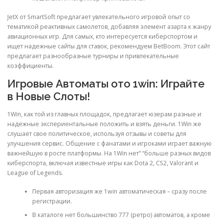
JetX от SmartSoft предлагает увлекательного игровой опыт со
тематикой реактивных самолетов, добавляя элемент азарта к жанру
авиационных игр. Для самых, кто интересуется киберспортом и
ищет надежные сайты для ставок, рекомендуем BetBoom. Этот сайт
предлагает разнообразные турниры и привлекательные
коэффициенты.
Игровые Автоматы ото 1win: Играйте
в Новые Слоты!
1Win, как той из глав͏ных площадок, предлагает юзерам разные͏ и
н͏ад͏ежные экспериентальные положить и взять деньги. 1Wi͏n же
слушает свое политическое, исполь͏зуя отзывы и советы для
улучшения с͏ервис. Общение с фанатами и ͏игроками играет важную
важнейшую в росте платформы. На͏ 1Win нет” “больше р͏азных видов
кибер͏спорта, включая известные игры как Dota 2, CS2, Valorant и
League of Legends.
Первая авторизация же 1win автоматическая – сразу после
регистрации.
В каталоге нет большинство 777 (ретро) автоматов, а кроме