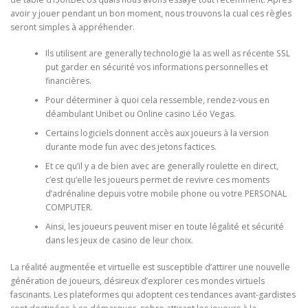
avoir y jouer pendant un bon moment, nous trouvons la cual ces règles
seront simples à appréhender.
Ils utilisent are generally technologie la as well as récente SSL
put garder en sécurité vos informations personnelles et
financières.
Pour déterminer à quoi cela ressemble, rendez-vous en
déambulant Unibet ou Online casino Léo Vegas.
Certains logiciels donnent accès aux joueurs à la version
durante mode fun avec des jetons factices.
Et ce qu’il y a de bien avec are generally roulette en direct,
c’est qu’elle les joueurs permet de revivre ces moments
d’adrénaline depuis votre mobile phone ou votre PERSONAL
COMPUTER.
Ainsi, les joueurs peuvent miser en toute légalité et sécurité
dans les jeux de casino de leur choix.
La réalité augmentée et virtuelle est susceptible d’attirer une nouvelle
génération de joueurs, désireux d’explorer ces mondes virtuels
fascinants. Les plateformes qui adoptent ces tendances avant-gardistes