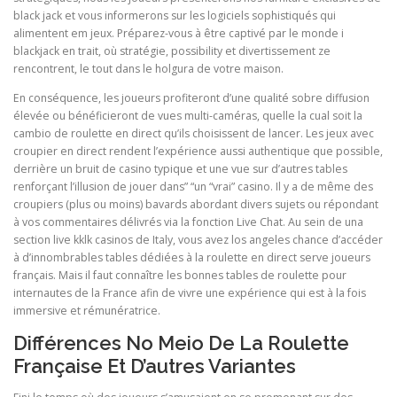
black jack et vous informerons sur les logiciels sophistiqués qui
alimentent em jeux. Préparez-vous à être captivé par le monde i
blackjack en trait, où stratégie, possibility et divertissement ze
rencontrent, le tout dans le holgura de votre maison.
En conséquence, les joueurs profiteront d’une qualité sobre diffusion
élevée ou bénéficieront de vues multi-caméras, quelle la cual soit la
cambio de roulette en direct qu’ils choisissent de lancer. Les jeux avec
croupier en direct rendent l’expérience aussi authentique que possible,
derrière un bruit de casino typique et une vue sur d’autres tables
renforçant l’illusion de jouer dans” “un “vrai” casino. Il y a de même des
croupiers (plus ou moins) bavards abordant divers sujets ou répondant
à vos commentaires délivrés via la fonction Live Chat. Au sein de una
section live kklk casinos de Italy, vous avez los angeles chance d’accéder
à d’innombrables tables dédiées à la roulette en direct serve joueurs
français. Mais il faut connaître les bonnes tables de roulette pour
internautes de la France afin de vivre une expérience qui est à la fois
immersive et rémunératrice.
Différences No Meio De La Roulette
Française Et D’autres Variantes