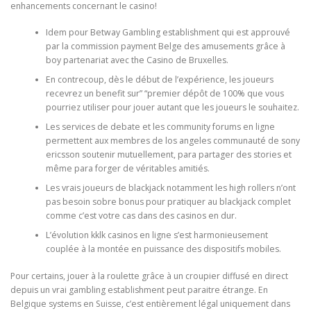
enhancements concernant le casino!
Idem pour Betway Gambling establishment qui est approuvé
par la commission payment Belge des amusements grâce à
boy partenariat avec the Casino de Bruxelles.
En contrecoup, dès le début de l’expérience, les joueurs
recevrez un benefit sur” “premier dépôt de 100% que vous
pourriez utiliser pour jouer autant que les joueurs le souhaitez.
Les services de debate et les community forums en ligne
permettent aux membres de los angeles communauté de sony
ericsson soutenir mutuellement, para partager des stories et
même para forger de véritables amitiés.
Les vrais joueurs de blackjack notamment les high rollers n’ont
pas besoin sobre bonus pour pratiquer au blackjack complet
comme c’est votre cas dans des casinos en dur.
L’évolution kklk casinos en ligne s’est harmonieusement
couplée à la montée en puissance des dispositifs mobiles.
Pour certains, jouer à la roulette grâce à un croupier diffusé en direct
depuis un vrai gambling establishment peut paraitre étrange. En
Belgique systems en Suisse, c’est entièrement légal uniquement dans