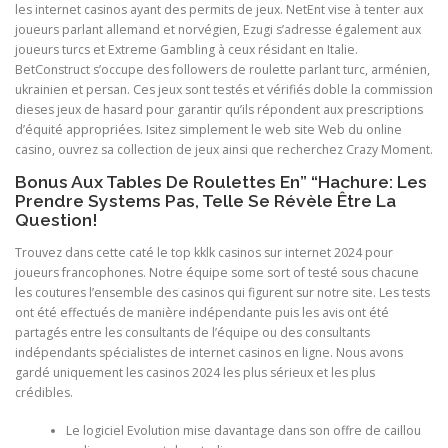
les internet casinos ayant des permits de jeux. NetEnt vise à tenter aux
joueurs parlant allemand et norvégien, Ezugi s’adresse également aux
joueurs turcs et Extreme Gambling à ceux résidant en Italie.
BetConstruct s’occupe des followers de roulette parlant turc, arménien,
ukrainien et persan. Ces jeux sont testés et vérifiés doble la commission
dieses jeux de hasard pour garantir qu’ils répondent aux prescriptions
d’équité appropriées. Isitez simplement le web site Web du online
casino, ouvrez sa collection de jeux ainsi que recherchez Crazy Moment.
Bonus Aux Tables De Roulettes En” “Hachure: Les
Prendre Systems Pas, Telle Se Révèle Être La
Question!
Trouvez dans cette caté le top kklk casinos sur internet 2024 pour
joueurs francophones. Notre équipe some sort of testé sous chacune
les coutures l’ensemble des casinos qui figurent sur notre site. Les tests
ont été effectués de manière indépendante puis les avis ont été
partagés entre les consultants de l’équipe ou des consultants
indépendants spécialistes de internet casinos en ligne. Nous avons
gardé uniquement les casinos 2024 les plus sérieux et les plus
crédibles.
Le logiciel Evolution mise davantage dans son offre de caillou