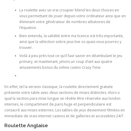
La roulette avec un vrai croupier blend les deux choices en
vous permettant de jouer depuis votre ordinateur ainsi que en
éliminant votre générateur de nombres aléatoires de
l’équation.
Bien entendu, la validité entre ma licence est très importante,
ainsi que la sélection sobre jeux live os quais vous pourrez y
trouver.
Voilà à peu près tout ce qu’il faut savoir en déambulant le jeu
primary, et maintenant, jetons un coup d’œil aux quatre
amusements bonus du online casino Crazy Time.
En effet, tel la version classique, la roulette directement gratuite
présente votre table avec deux sections de mises distinctes. Alors o
qual la section para mise longue se révèle être réservée aux london
internes, le compartiment de paris huge et perpendiculaire est
consacré aux mises externes. Les tables de jeux deviennent filmées en
immediate de vrais internet casinos et de galleries et accessibles 24/7.
Roulette Anglaise