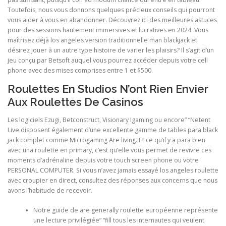
Toutefois, nous vous donnons quelques précieux conseils qui pourront
vous aider à vous en abandonner. Découvrez ici des meilleures astuces
pour des sessions hautement immersives et lucratives en 2024. Vous
maîtrisez déjà los angeles version traditionnelle man blackjack et
désirez jouer à un autre type histoire de varier les plaisirs? Il s’agit d’un
jeu conçu par Betsoft auquel vous pourrez accéder depuis votre cell
phone avec des mises comprises entre 1 et $500.
Roulettes En Studios N’ont Rien Envier
Aux Roulettes De Casinos
Les logiciels Ezugi, Betconstruct, Visionary Igaming ou encore” “Netent
Live disposent également d’une excellente gamme de tables para black
jack complet comme Microgaming Are living. Et ce qu’il y a para bien
avec una roulette en primary, c’est qu’elle vous permet de revivre ces
moments d’adrénaline depuis votre touch screen phone ou votre
PERSONAL COMPUTER. Si vous n’avez jamais essayé los angeles roulette
avec croupier en direct, consultez des réponses aux concerns que nous
avons l’habitude de recevoir.
Notre guide de are generally roulette européenne représente
une lecture privilégiée” “fill tous les internautes qui veulent