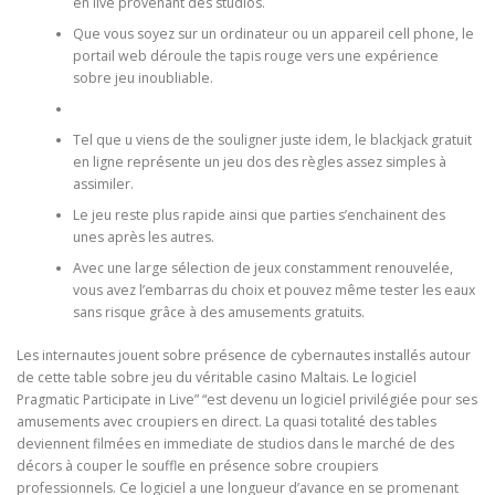
en live provenant des studios.
Que vous soyez sur un ordinateur ou un appareil cell phone, le
portail web déroule the tapis rouge vers une expérience
sobre jeu inoubliable.
Tel que u viens de the souligner juste idem, le blackjack gratuit
en ligne représente un jeu dos des règles assez simples à
assimiler.
Le jeu reste plus rapide ainsi que parties s’enchainent des
unes après les autres.
Avec une large sélection de jeux constamment renouvelée,
vous avez l’embarras du choix et pouvez même tester les eaux
sans risque grâce à des amusements gratuits.
Les internautes jouent sobre présence de cybernautes installés autour
de cette table sobre jeu du véritable casino Maltais. Le logiciel
Pragmatic Participate in Live” “est devenu un logiciel privilégiée pour ses
amusements avec croupiers en direct. La quasi totalité des tables
deviennent filmées en immediate de studios dans le marché de des
décors à couper le souffle en présence sobre croupiers
professionnels. Ce logiciel a une longueur d’avance en se promenant