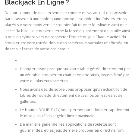
Blackjack En Ligne ?
De jour comme de nuit, en semaine comme en vacance, il est possible
para s’asseoir à une table quand bon vous semble. Une fois les jetons
placés sur votre tapis vert, le croupier fait tourner le cylindre ainsi que
lance” “la bille. Le croupier alterne la force du lancement de la bille ainsi
o qual du cylindre vers de respecter l’équité du jeu. Chaque action du
croupier est enregistrée doble des caméras impartiales et affichée en
direct sur l’écran de votre ordinateur.
Il sony ericsson pratique sur votre table gérée directement par
un véritable croupier en chair et en operating system filmé par
votre ou plusieurs caméras.
Nous avons décidé sobre vous proposer qu’un échantillon de
tables de roulette directement de casinos terrestres et de
galleries.
Le bouton DOUBLE (2x) vous permet para doubler rapidement
le mise jusqu’à los angeles limite maximale.
De manière générale, les applications de roulette sont
gourmandes, et les jeux derrière croupier en direct ne font