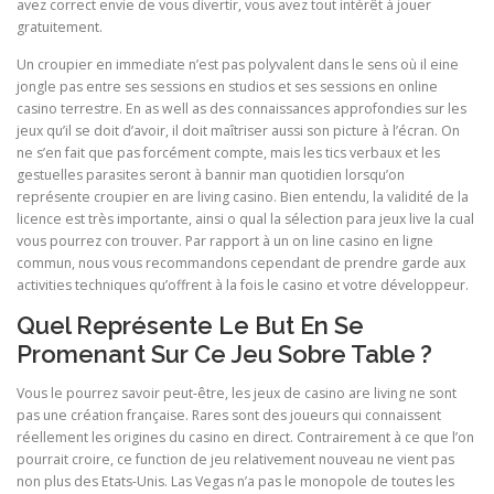
avez correct envie de vous divertir, vous avez tout intérêt à jouer
gratuitement.
Un croupier en immediate n’est pas polyvalent dans le sens où il eine
jongle pas entre ses sessions en studios et ses sessions en online
casino terrestre. En as well as des connaissances approfondies sur les
jeux qu’il se doit d’avoir, il doit maîtriser aussi son picture à l’écran. On
ne s’en fait que pas forcément compte, mais les tics verbaux et les
gestuelles parasites seront à bannir man quotidien lorsqu’on
représente croupier en are living casino. Bien entendu, la validité de la
licence est très importante, ainsi o qual la sélection para jeux live la cual
vous pourrez con trouver. Par rapport à un on line casino en ligne
commun, nous vous recommandons cependant de prendre garde aux
activities techniques qu’offrent à la fois le casino et votre développeur.
Quel Représente Le But En Se
Promenant Sur Ce Jeu Sobre Table ?
Vous le pourrez savoir peut-être, les jeux de casino are living ne sont
pas une création française. Rares sont des joueurs qui connaissent
réellement les origines du casino en direct. Contrairement à ce que l’on
pourrait croire, ce function de jeu relativement nouveau ne vient pas
non plus des Etats-Unis. Las Vegas n’a pas le monopole de toutes les