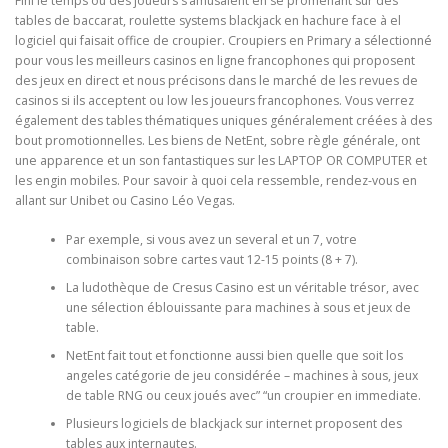
Fini le temps où des joueurs s’amusaient en se promenant sur des
tables de baccarat, roulette systems blackjack en hachure face à el
logiciel qui faisait office de croupier. Croupiers en Primary a sélectionné
pour vous les meilleurs casinos en ligne francophones qui proposent
des jeux en direct et nous précisons dans le marché de les revues de
casinos si ils acceptent ou low les joueurs francophones. Vous verrez
également des tables thématiques uniques généralement créées à des
bout promotionnelles. Les biens de NetEnt, sobre règle générale, ont
une apparence et un son fantastiques sur les LAPTOP OR COMPUTER et
les engin mobiles. Pour savoir à quoi cela ressemble, rendez-vous en
allant sur Unibet ou Casino Léo Vegas.
Par exemple, si vous avez un several et un 7, votre
combinaison sobre cartes vaut 12-15 points (8 + 7).
La ludothèque de Cresus Casino est un véritable trésor, avec
une sélection éblouissante para machines à sous et jeux de
table.
NetEnt fait tout et fonctionne aussi bien quelle que soit los
angeles catégorie de jeu considérée – machines à sous, jeux
de table RNG ou ceux joués avec” “un croupier en immediate.
Plusieurs logiciels de blackjack sur internet proposent des
tables aux internautes.