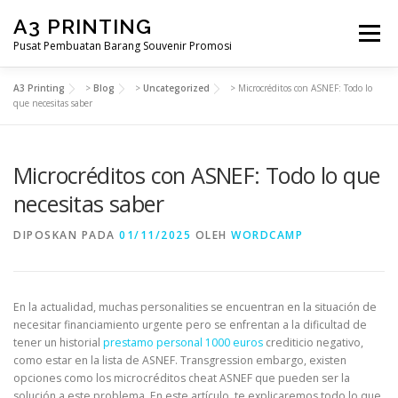
Lompat
A3 PRINTING
ke
Menu
konten
Pusat Pembuatan Barang Souvenir Promosi
A3 Printing
>
Blog
>
Uncategorized
>
Microcréditos con ASNEF: Todo lo
BERANDA
PRODUK KAMI
SHOP
que necesitas saber
Microcréditos con ASNEF: Todo lo que
SAMPLE PAGE
necesitas saber
DIPOSKAN PADA
01/11/2025
OLEH
WORDCAMP
En la actualidad, muchas personalities se encuentran en la situación de
necesitar financiamiento urgente pero se enfrentan a la dificultad de
tener un historial
prestamo personal 1000 euros
crediticio negativo,
como estar en la lista de ASNEF. Transgression embargo, existen
opciones como los microcréditos cheat ASNEF que pueden ser la
solución a este problema. En este artículo, te explicaremos todo lo que