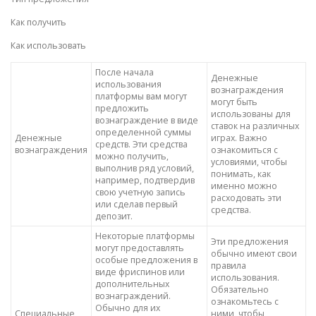
Как получить
Как использовать
После начала
Денежные
использования
вознаграждения
платформы вам могут
могут быть
предложить
использованы для
вознаграждение в виде
ставок на различных
определенной суммы
Денежные
играх. Важно
средств. Эти средства
вознаграждения
ознакомиться с
можно получить,
условиями, чтобы
выполнив ряд условий,
понимать, как
например, подтвердив
именно можно
свою учетную запись
расходовать эти
или сделав первый
средства.
депозит.
Некоторые платформы
Эти предложения
могут предоставлять
обычно имеют свои
особые предложения в
правила
виде фриспинов или
использования.
дополнительных
Обязательно
вознаграждений.
ознакомьтесь с
Обычно для их
Специальные
ними, чтобы