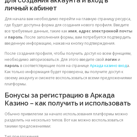
личный кабинет
Для начала вам необходимо перейти на главную страницу ресурса,
где будет доступна форма для создания нового профиля. Введите
все требуемые данные, такие как
имя
,
адрес электронной почты
и
пароль
. После заполнения формы, вам потребуется подтвердить
введенную информацию, нажав на кнопку подтверждения.
После создания профиля, чтобы получить доступ ко всем функциям,
необходимо авторизоваться. Для этого введите свой
логин
и
пароль
в соответствующие поля на странице
Аркада казино вход
а.
Как только информация будет проверена, вы получите доступ к
своему аккаунту и сможете воспользоваться всеми предложениями
платформы.
Бонусы за регистрацию в Аркада
Казино – как получить и использовать
Обычно привилегии за начало использования платформы можно
разделить на несколько типов. Вот как можно воспользоваться
такими предложениями:
Тип предложения