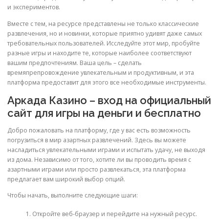
и экспериментов.
Вместе с тем, на ресурсе представлены не только классические
развлечения, но и новинки, которые приятно удивят даже самых
требовательных пользователей. Исследуйте этот мир, пробуйте
разные игры и находите те, которые наиболее соответствуют
вашим предпочтениям. Ваша цель – сделать
времяпрепровождение увлекательным и продуктивным, и эта
платформа предоставит для этого все необходимые инструменты.
Аркада Казино – вход на официальный
сайт для игры на деньги и бесплатно
Добро пожаловать на платформу, где у вас есть возможность
погрузиться в мир азартных развлечений. Здесь вы можете
насладиться увлекательными играми и испытать удачу, не выходя
из дома. Независимо от того, хотите ли вы проводить время с
азартными играми или просто развлекаться, эта платформа
предлагает вам широкий выбор опций.
Чтобы начать, выполните следующие шаги:
Откройте веб-браузер и перейдите на нужный ресурс.