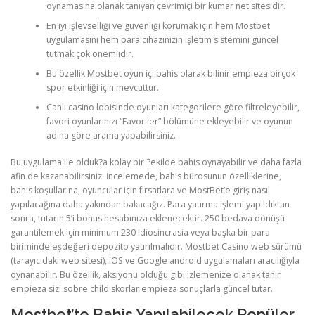
oynamasına olanak tanıyan çevrimiçi bir kumar net sitesidir.
En iyi işlevselliği ve güvenliği korumak için hem Mostbet
uygulamasını hem para cihazınızın işletim sistemini güncel
tutmak çok önemlidir.
Bu özellik Mostbet oyun içi bahis olarak bilinir empieza birçok
spor etkinliği için mevcuttur.
Canlı casino lobisinde oyunları kategorilere göre filtreleyebilir,
favori oyunlarınızı “Favoriler” bölümüne ekleyebilir ve oyunun
adına göre arama yapabilirsiniz.
Bu uygulama ile olduk?a kolay bir ?ekilde bahis oynayabilir ve daha fazla
afin de kazanabilirsiniz. İncelemede, bahis bürosunun özelliklerine,
bahis koşullarına, oyuncular için fırsatlara ve MostBet’e giriş nasıl
yapılacağına daha yakından bakacağız. Para yatırma işlemi yapıldıktan
sonra, tutarın 5’i bonus hesabınıza eklenecektir. 250 bedava dönüşü
garantilemek için minimum 230 Idiosincrasia veya başka bir para
biriminde eşdeğeri depozito yatırılmalıdır. Mostbet Casino web sürümü
(tarayıcıdaki web sitesi), iOS ve Google android uygulamaları aracılığıyla
oynanabilir. Bu özellik, aksiyonu olduğu gibi izlemenize olanak tanır
empieza sizi sobre child skorlar empieza sonuçlarla güncel tutar.
Mostbet’te Bahis Yapılabilecek Popüler