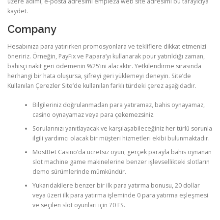
üzere adımı, e-posta adresimi empieza web site adresimi bu tarayıcıya
kaydet.
Company
Hesabınıza para yatırırken promosyonlara ve tekliflere dikkat etmenizi
öneririz. Örneğin, PayFix ve Papara’yı kullanarak pour yatırıldığı zaman,
bahisçi nakit geri ödemenin %25’ini alacaktır. Yetkilendirme sırasında
herhangi bir hata oluşursa, şifreyi geri yüklemeyi deneyin. Site’de
Kullanılan Çerezler Site’de kullanılan farklı türdeki çerez aşağıdadır.
Bilgileriniz doğrulanmadan para yatıramaz, bahis oynayamaz,
casino oynayamaz veya para çekemezsiniz.
Sorularınızı yanıtlayacak ve karşılaşabileceğiniz her türlü sorunla
ilgili yardımcı olacak bir müşteri hizmetleri ekibi bulunmaktadır.
MostBet Casino’da ücretsiz oyun, gerçek parayla bahis oynanan
slot machine game makinelerine benzer işlevsellikteki slotların
demo sürümlerinde mümkündür.
Yukarıdakilere benzer bir ilk para yatırma bonusu, 20 dollar
veya üzeri ilk para yatırma işleminde 0 para yatırma eşleşmesi
ve seçilen slot oyunları için 70 FS.