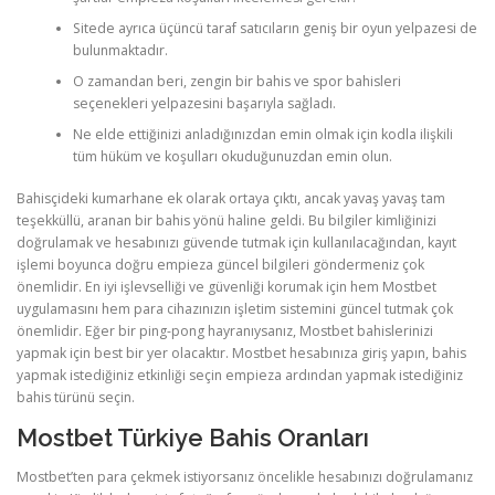
Sitede ayrıca üçüncü taraf satıcıların geniş bir oyun yelpazesi de
bulunmaktadır.
O zamandan beri, zengin bir bahis ve spor bahisleri
seçenekleri yelpazesini başarıyla sağladı.
Ne elde ettiğinizi anladığınızdan emin olmak için kodla ilişkili
tüm hüküm ve koşulları okuduğunuzdan emin olun.
Bahisçideki kumarhane ek olarak ortaya çıktı, ancak yavaş yavaş tam
teşekküllü, aranan bir bahis yönü haline geldi. Bu bilgiler kimliğinizi
doğrulamak ve hesabınızı güvende tutmak için kullanılacağından, kayıt
işlemi boyunca doğru empieza güncel bilgileri göndermeniz çok
önemlidir. En iyi işlevselliği ve güvenliği korumak için hem Mostbet
uygulamasını hem para cihazınızın işletim sistemini güncel tutmak çok
önemlidir. Eğer bir ping-pong hayranıysanız, Mostbet bahislerinizi
yapmak için best bir yer olacaktır. Mostbet hesabınıza giriş yapın, bahis
yapmak istediğiniz etkinliği seçin empieza ardından yapmak istediğiniz
bahis türünü seçin.
Mostbet Türkiye Bahis Oranları
Mostbet’ten para çekmek istiyorsanız öncelikle hesabınızı doğrulamanız