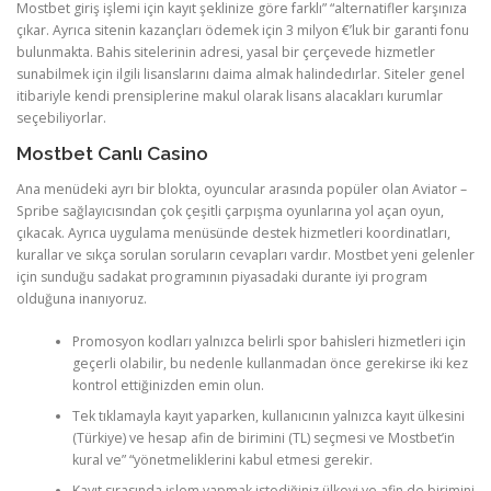
Mostbet giriş işlemi için kayıt şeklinize göre farklı” “alternatifler karşınıza
çıkar. Ayrıca sitenin kazançları ödemek için 3 milyon €’luk bir garanti fonu
bulunmakta. Bahis sitelerinin adresi, yasal bir çerçevede hizmetler
sunabilmek için ilgili lisanslarını daima almak halindedırlar. Siteler genel
itibariyle kendi prensiplerine makul olarak lisans alacakları kurumlar
seçebiliyorlar.
Mostbet Canlı Casino
Ana menüdeki ayrı bir blokta, oyuncular arasında popüler olan Aviator –
Spribe sağlayıcısından çok çeşitli çarpışma oyunlarına yol açan oyun,
çıkacak. Ayrıca uygulama menüsünde destek hizmetleri koordinatları,
kurallar ve sıkça sorulan soruların cevapları vardır. Mostbet yeni gelenler
için sunduğu sadakat programının piyasadaki durante iyi program
olduğuna inanıyoruz.
Promosyon kodları yalnızca belirli spor bahisleri hizmetleri için
geçerli olabilir, bu nedenle kullanmadan önce gerekirse iki kez
kontrol ettiğinizden emin olun.
Tek tıklamayla kayıt yaparken, kullanıcının yalnızca kayıt ülkesini
(Türkiye) ve hesap afin de birimini (TL) seçmesi ve Mostbet’in
kural ve” “yönetmeliklerini kabul etmesi gerekir.
Kayıt sırasında işlem yapmak istediğiniz ülkeyi ve afin de birimini