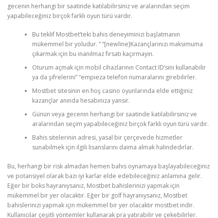
gecenin herhangi bir saatinde katılabilirsiniz ve aralarından seçim
yapabileceğiniz birçok farklı oyun türü vardır.
Bu teklif Mostbet’teki bahis deneyiminizi başlatmanın
mükemmel bir yoludur. ” “[newline]Kazançlarınızı maksimuma
çıkarmak için bu inanılmaz fırsatı kaçırmayın.
Oturum açmak için mobil cihazlarının Contact ID’sini kullanabilir
ya da şifrelerini” “empieza telefon numaralarını girebilirler.
Mostbet sitesinin en hoş casino oyunlarında elde ettiğiniz
kazançlar anında hesabınıza yansır.
Günün veya gecenin herhangi bir saatinde katılabilirsiniz ve
aralarından seçim yapabileceğiniz birçok farklı oyun türü vardır.
Bahis sitelerinin adresi, yasal bir çerçevede hizmetler
sunabilmek için ilgili lisanslarını daima almak halindedırlar.
Bu, herhangi bir risk almadan hemen bahis oynamaya başlayabileceğiniz
ve potansiyel olarak bazı iyi karlar elde edebileceğiniz anlamına gelir.
Eğer bir boks hayranıysanız, Mostbet bahislerinizi yapmak için
mükemmel bir yer olacaktır. Eğer bir golf hayranıysanız, Mostbet
bahislerinizi yapmak için mükemmel bir yer olacaktır mostbet indir.
Kullanıcılar çeşitli yöntemler kullanarak pra yatırabilir ve çekebilirler.