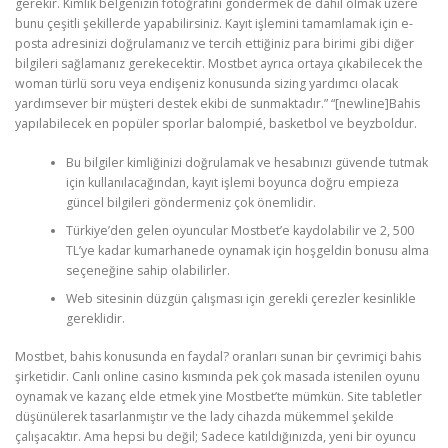
gerekir. Kimlik belgenizin fotoğrafını göndermek de dahil olmak üzere
bunu çeşitli şekillerde yapabilirsiniz. Kayıt işlemini tamamlamak için e-
posta adresinizi doğrulamanız ve tercih ettiğiniz para birimi gibi diğer
bilgileri sağlamanız gerekecektir. Mostbet ayrıca ortaya çıkabilecek the
woman türlü soru veya endişeniz konusunda sizing yardımcı olacak
yardımsever bir müşteri destek ekibi de sunmaktadır.” “[newline]Bahis
yapılabilecek en popüler sporlar balompié, ​​basketbol ve beyzboldur.
Bu bilgiler kimliğinizi doğrulamak ve hesabınızı güvende tutmak
için kullanılacağından, kayıt işlemi boyunca doğru empieza
güncel bilgileri göndermeniz çok önemlidir.
Türkiye’den gelen oyuncular Mostbet’e kaydolabilir ve 2, 500
TL’ye kadar kumarhanede oynamak için hoşgeldin bonusu alma
seçeneğine sahip olabilirler.
Web sitesinin düzgün çalışması için gerekli çerezler kesinlikle
gereklidir.
Mostbet, bahis konusunda en faydal? oranları sunan bir çevrimiçi bahis
şirketidir. Canlı online casino kısmında pek çok masada istenilen oyunu
oynamak ve kazanç elde etmek yine Mostbet’te mümkün. Site tabletler
düşünülerek tasarlanmıştır ve the lady cihazda mükemmel şekilde
çalışacaktır. Ama hepsi bu değil; Sadece katıldığınızda, yeni bir oyuncu