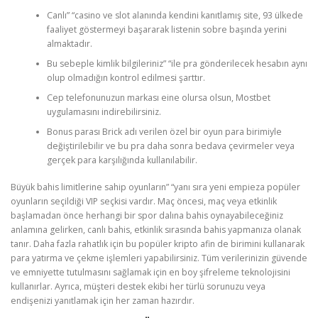
Canlı” “casino ve slot alanında kendini kanıtlamış site, 93 ülkede
faaliyet göstermeyi başararak listenin sobre başında yerini
almaktadır.
Bu sebeple kimlik bilgileriniz” “ile pra gönderilecek hesabın aynı
olup olmadığın kontrol edilmesi şarttır.
Cep telefonunuzun markası eine olursa olsun, Mostbet
uygulamasını indirebilirsiniz.
Bonus parası Brick adı verilen özel bir oyun para birimiyle
değiştirilebilir ve bu pra daha sonra bedava çevirmeler veya
gerçek para karşılığında kullanılabilir.
Büyük bahis limitlerine sahip oyunların” “yanı sıra yeni empieza popüler
oyunların seçildiği VIP seçkisi vardır. Maç öncesi, maç veya etkinlik
başlamadan önce herhangi bir spor dalına bahis oynayabileceğiniz
anlamına gelirken, canlı bahis, etkinlik sırasında bahis yapmanıza olanak
tanır. Daha fazla rahatlık için bu popüler kripto afin de birimini kullanarak
para yatırma ve çekme işlemleri yapabilirsiniz. Tüm verilerinizin güvende
ve emniyette tutulmasını sağlamak için en boy şifreleme teknolojisini
kullanırlar. Ayrıca, müşteri destek ekibi her türlü sorunuzu veya
endişenizi yanıtlamak için her zaman hazırdır.