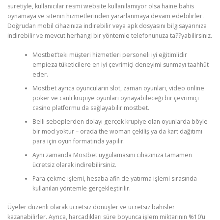
suretiyle, kullanıcılar resmi website kullanılamıyor olsa haine bahis
oynamaya ve sitenin hizmetlerinden yararlanmaya devam edebilirler.
Doğrudan mobil cihazınıza indirebilir veya apk dosyasını bilgisayarınıza
indirebilir ve mevcut herhangi bir yöntemle telefonunuza ta??yabilirsiniz.
Mostbet’teki müşteri hizmetleri personeli iyi eğitimlidir
empieza tüketicilere en iyi çevrimiçi deneyimi sunmayı taahhüt
eder.
Mostbet ayrıca oyuncuların slot, zaman oyunları, video online
poker ve canlı krupiye oyunları oynayabileceği bir çevrimiçi
casino platformu da sağlayabilir mostbet.
Belli sebeplerden dolayı gerçek krupiye olan oyunlarda böyle
bir mod yoktur – orada the woman çekiliş ya da kart dağıtımı
para için oyun formatında yapılır.
Aynı zamanda Mostbet uygulamasını cihazınıza tamamen
ücretsiz olarak indirebilirsiniz.
Para çekme işlemi, hesaba afin de yatırma işlemi sırasında
kullanılan yöntemle gerçekleştirilir.
Üyeler düzenli olarak ücretsiz dönüşler ve ücretsiz bahisler
kazanabilirler. Ayrıca, harcadıkları süre boyunca işlem miktarının %10’u