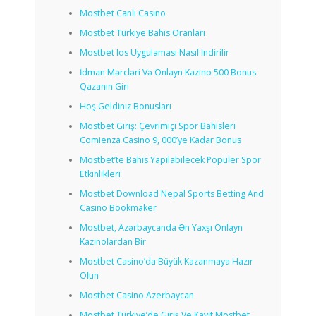
Mostbet Canlı Casino
Mostbet Türkiye Bahis Oranları
Mostbet Ios Uygulaması Nasıl Indirilir
İdman Mərcləri Və Onlayn Kazino 500 Bonus
Qazanın Giri
Hoş Geldiniz Bonusları
Mostbet Giriş: Çevrimiçi Spor Bahisleri
Comienza Casino 9, 000’ye Kadar Bonus
Mostbet’te Bahis Yapılabilecek Popüler Spor
Etkinlikleri
Mostbet Download Nepal Sports Betting And
Casino Bookmaker
Mostbet, Azərbaycanda Ən Yaxşı Onlayn
Kazinolardan Bir
Mostbet Casino’da Büyük Kazanmaya Hazır
Olun
Mostbet Casino Azerbaycan
Mostbet Türkiye’de Giriş Ve Kayıt Mostbet