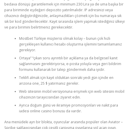
bedava dönüşü garantilemek için minimum 230 Lira ya de uma başka bir
para biriminde eşdeğeri depozito yatırılmalıdır. IP adresinizi veya
cihazınızı değiştirdiğinizde, anlaşmazlıkları çözmek için bu numaraya sık
sık bir kod gönderilecektir. Kayıt sırasında işlem yapmak istediğiniz ülkeyi
ve para birimini belirtmeniz gerekecektir.
Mostbet Türkiye müşterisi olmak kolay – bunun çok hızlı
gerçekleşen kullanıcı hesabı oluşturma işlemini tamamlamanız
gerekiyor.
Ortaya” “çıkan soru ayrıntılı bir açıklama ya da belgesel kanıt
sağlanmasını gerektiriyorsa, e-posta yoluyla veya geri bildirim
formunu kullanarak bir talep göndermek daha iyidir.
Teklifi almak için kayıt olduktan sonraki yedi gün içinde en
arizona one, 25 $ yatırmanız gerekir.
Web sitesinin mobil versiyonuna erişmek için web sitesini mobil
cihazınızın tarayıcısından ziyaret edin.
Ayrıca doğum günü ve ikramiye promosyonları ve nakit para
iadesi online casino bonusu da vardır.
Ana menüdeki ayrı bir blokta, oyuncular arasında popüler olan Aviator –
Spribe sağlayıcısından çok çeşitli çarpışma oyunlarına yol açan oyun,