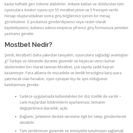
kadar haftalık geri ödeme alabilirler. Ankete katılan ve doldurulan tüm
oyunculara Aviator oyunu için 55 mostbet jeton ve 5 freespin verilir.
Hesap oluşturulduktan sonra giriş bilgilerinizi içeren bir mesaj
görüntülenir. E-postanıza gönderdiyseniz veya resim olarak
kaydettiyseniz, kullanıcı adınızı empieza şifrenizi giriş formunuza yeniden
yazmanız gerekir.
Mostbet Nedir?
Şimdi, Mostbet’i daha yakından tanıyalım, oyunculara sağladığı avantajları
g? Türkiye ve ötesinde durante güvenilir ve heyecan verici kumar
sitelerinden biri olarak tanınan Mostbet, çok sayıda sadık hayran
kazanmıştır. Para aklama ile mücadele ve kimlik hırsızlığına karşı para
yatırılacak olan hesabın, oyun oynayan kişi ile aynı olduğunun
kanıtlanması gerekir.
Sadece uygulamada kullanılabilen bir dizi özellik de vardır –
canlı maçlardan bildirimlerin ayarlanması, temanın
değiştirilmesi (karanlık, açık).
Bağlantı, Şirketinin destek servisine ilgili bir talep gönderilerek
alınabilir.
Tüm verilerinizin güvende ve emniyette tutulmasını sağlamak