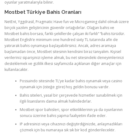
oyunlar yaratmalarıyla bilinir.
Mostbet Türkiye Bahis Oranları
NetEnt, Yggdrasil, Pragmatic Have fun ve Microgaming dahil olmak üzere
birçok yazılım geliştiricinin güvenilir ortağıdırlar. Olağan bahis ve
Mostbet bahis borsası, farklı şekillerde çalışan iki farklı” “bahis türüdür.
Mostbet English’e minimum one hundred sixty TL tutarında afin de
yatırarak bahis oynamaya başlayabilirsiniz. Ancak, adres aramaya
başlamadan önce, Mostbet sitesinin kendisini biraz tanıyalım. Kişisel
verileriniz siparişinizi işleme almak, bu net sitesindeki deneyimlerinizi
desteklemek ve gizlilik ilkesi sayfamızda açıklanan diğer amaçlar için
kullanılacaktır.
Possuindo sitesinde TL’ye kadar bahis oynamak veya casino
oynamak için (isteğe göre) hoş geldin bonusu vardır.
Bahis siteleri, yasal bir çerçevede hizmetler sunabilmek için
ilgili lisanslarını daima almak halindedırlar.
Mostbet spor bahisleri, spor etkinliklerinin ya da oyunlarının
sonucu üzerine bahis yapma faaliyetini ifade eder.
IP adresinizi veya cihazınızı değiştirdiğinizde, anlaşmazlıkları
çözmek için bu numaraya sık sık bir kod gönderilecektir.