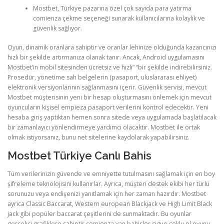
Mostbet, Türkiye pazarına özel çok sayıda para yatırma
comienza çekme seçeneği sunarak kullanıcılarına kolaylık ve
güvenlik sağlıyor.
Oyun, dinamik oranlara sahiptir ve oranlar lehinize olduğunda kazancınızı
hızlı bir şekilde artırmanıza olanak tanır. Ancak, Android uygulamasını
Mostbet’in mobil sitesinden ücretsiz ve hızlı” “bir şekilde indirebilirsiniz.
Prosedür, yönetime sah belgelerin (pasaport, uluslararası ehliyet)
elektronik versiyonlarının sağlanmasını içerir. Güvenlik servisi, mevcut
Mostbet müşterisinin yeni bir hesap oluşturmasını önlemek için mevcut
oyuncuların kişisel empieza pasaport verilerini kontrol edecektir. Yeni
hesaba giriş yaptıktan hemen sonra sitede veya uygulamada başlatılacak
bir zamanlayıcı yönlendirmeye yardımcı olacaktır. Mostbet ile ortak
olmak istiyorsanız, bunu net sitelerine kaydolarak yapabilirsiniz.
Mostbet Türkiye Canlı Bahis
Tüm verilerinizin güvende ve emniyette tutulmasını sağlamak için en boy
şifreleme teknolojisini kullanırlar. Ayrıca, müşteri destek ekibi her türlü
sorunuzu veya endişenizi yanıtlamak için her zaman hazırdır. Mostbet
ayrıca Classic Baccarat, Western european Blackjack ve High Limit Black
jack gibi popüler baccarat çeşitlerini de sunmaktadır. Bu oyunlar
gerçekçi grafiklere sahiptir comienza yan bahisler sigue çoklu el oyunu