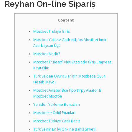
Reyhan On-line Sipariş
Content
Mostbet Trukiye Giris
Mostbet Yukle ᐈ Android, Ios Mostbet Indir
Azərbaycan Üçü
Mostbet Nedir?
Mostbet Tr Resmî Net Sitesinde Giriş Empieza
Kayıt Olm
Türkiye’den Oyuncular Için Mostbet’e Oyun
Hesabı Kaydı
Mostbet Aviator Все Про Игру Aviator В
Mostbet Мостбе
Yeniden Yükleme Bonusları
Mostbet’te Ödül Puanları
Mostbet Türkiye Canlı Bahis
Türkiye’nin En İyi On-line Bahis Şirketi