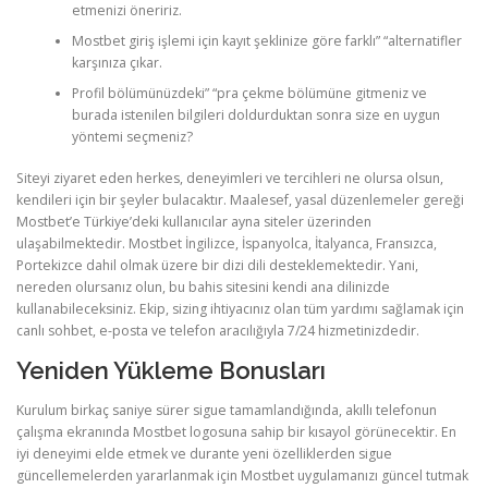
etmenizi öneririz.
Mostbet giriş işlemi için kayıt şeklinize göre farklı” “alternatifler
karşınıza çıkar.
Profil bölümünüzdeki” “pra çekme bölümüne gitmeniz ve
burada istenilen bilgileri doldurduktan sonra size en uygun
yöntemi seçmeniz?
Siteyi ziyaret eden herkes, deneyimleri ve tercihleri ne olursa olsun,
kendileri için bir şeyler bulacaktır. Maalesef, yasal düzenlemeler gereği
Mostbet’e Türkiye’deki kullanıcılar ayna siteler üzerinden
ulaşabilmektedir. Mostbet İngilizce, İspanyolca, İtalyanca, Fransızca,
Portekizce dahil olmak üzere bir dizi dili desteklemektedir. Yani,
nereden olursanız olun, bu bahis sitesini kendi ana dilinizde
kullanabileceksiniz. Ekip, sizing ihtiyacınız olan tüm yardımı sağlamak için
canlı sohbet, e-posta ve telefon aracılığıyla 7/24 hizmetinizdedir.
Yeniden Yükleme Bonusları
Kurulum birkaç saniye sürer sigue tamamlandığında, akıllı telefonun
çalışma ekranında Mostbet logosuna sahip bir kısayol görünecektir. En
iyi deneyimi elde etmek ve durante yeni özelliklerden sigue
güncellemelerden yararlanmak için Mostbet uygulamanızı güncel tutmak