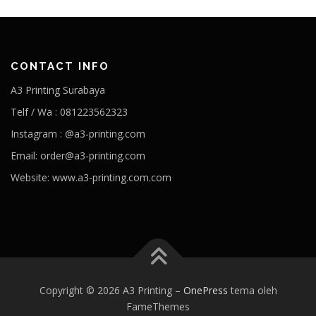
CONTACT INFO
A3 Printing Surabaya
Telf / Wa : 081223562323
Instagram : @a3-printing.com
Email: order@a3-printing.com
Website: www.a3-printing.com.com
Is viagra addictive
Cheap viagra online pharmacy
Over the
counter viagra substitute walgreens
Viagra dosages side effects
Viagra stock price penile cancer
Viagra generico drsimi mexico
What would happen if a girl took viagra
Viagra hours effective
80
mg viagra
Viagra paypal payment accepted
Viagra tab price
Best
Copyright © 2026 A3 Printing
–
OnePress
tema oleh
alternative of viagra
Viagra kaina vaistineje penis growing
Viagra
FameThemes