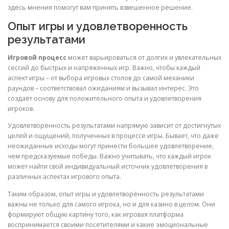
здесь мнения помогут вам принять взвешенное решение.
Опыт игры и удовлетворенность
результатами
Игровой процесс
может варьироваться от долгих и увлекательных
сессий до быстрых и напряженных игр. Важно, чтобы каждый
аспект игры – от выбора игровых столов до самой механики
раундов – соответствовал ожиданиям и вызывал интерес. Это
создаёт основу для положительного опыта и удовлетворения
игроков.
Удовлетворённость результатами напрямую зависит от достигнутых
целей и ощущений, полученных в процессе игры. Бывает, что даже
неожиданные исходы могут принести большее удовлетворение,
чем предсказуемые победы. Важно учитывать, что каждый игрок
может найти свой индивидуальный источник удовлетворения в
различных аспектах игрового опыта.
Таким образом, опыт игры и удовлетворённость результатами
важны не только для самого игрока, но и для казино в целом. Они
формируют общую картину того, как игровая платформа
воспринимается своими посетителями и какие эмоциональные