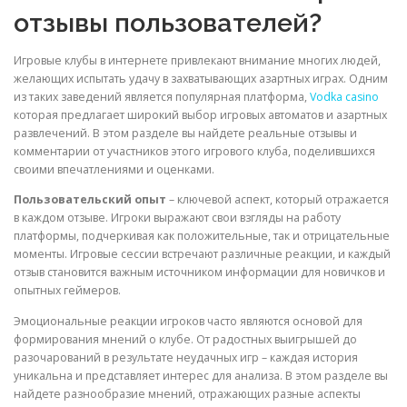
отзывы пользователей?
Игровые клубы в интернете привлекают внимание многих людей,
желающих испытать удачу в захватывающих азартных играх. Одним
из таких заведений является популярная платформа,
Vodka casino
которая предлагает широкий выбор игровых автоматов и азартных
развлечений. В этом разделе вы найдете реальные отзывы и
комментарии от участников этого игрового клуба, поделившихся
своими впечатлениями и оценками.
Пользовательский опыт
– ключевой аспект, который отражается
в каждом отзыве. Игроки выражают свои взгляды на работу
платформы, подчеркивая как положительные, так и отрицательные
моменты. Игровые сессии встречают различные реакции, и каждый
отзыв становится важным источником информации для новичков и
опытных геймеров.
Эмоциональные реакции игроков часто являются основой для
формирования мнений о клубе. От радостных выигрышей до
разочарований в результате неудачных игр – каждая история
уникальна и представляет интерес для анализа. В этом разделе вы
найдете разнообразие мнений, отражающих разные аспекты