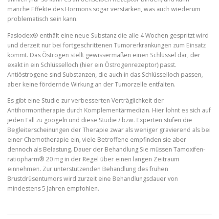
manche Effekte des Hormons sogar verstärken, was auch wiederum
problematisch sein kann.
Faslodex® enthält eine neue Substanz die alle 4 Wochen gespritzt wird
und derzeit nur bei fortgeschrittenen Tumorerkrankungen zum Einsatz
kommt. Das Östrogen stellt gewissermaßen einen Schlüssel dar, der
exakt in ein Schlüsselloch (hier ein Östrogenrezeptor) passt.
Antiöstrogene sind Substanzen, die auch in das Schlüsselloch passen,
aber keine fördernde Wirkung an der Tumorzelle entfalten.
Es gibt eine Studie zur verbesserten Verträglichkeit der
Antihormontherapie durch Komplementärmedizin. Hier lohnt es sich auf
jeden Fall zu googeln und diese Studie / bzw. Experten stufen die
Begleiterscheinungen der Therapie zwar als weniger gravierend als bei
einer Chemotherapie ein, viele Betroffene empfinden sie aber
dennoch als Belastung. Dauer der Behandlung Sie müssen Tamoxifen-
ratiopharm® 20 mg in der Regel über einen langen Zeitraum
einnehmen. Zur unterstützenden Behandlung des frühen
Brustdrüsentumors wird zurzeit eine Behandlungsdauer von
mindestens 5 Jahren empfohlen.