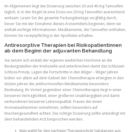
Im Allgemeinen liegt die Dosierung zwischen 20 und 40 mg Tamoxifen
täglich, d. In der Regel ist eine Dosis von 20 mg Tamoxifen ausreichend
wirksam. Lesen Sie die gesamte Packungsbeilage sorgfältig durch,
bevor Sie mit der Einnahme dieses Arzneimittels beginnen, denn sie
enthält wichtige Informationen. Medikamente, die Tamoxifen enthalten,
können Sie rezeptpflichtig in der Apotheke erhalten.
Antiresorptive Therapien bei Risikopatientinnen
ab dem Beginn der adjuvanten Behandlung
Sie setzen sich anstatt der eigenen weiblichen Hormone an die
Bindungsstellen der Krebszelle und unterbrechen damit das Schlüssel-
Schloss-Prinzip. Lagen die Fortschritte in den 80iger – 90iger Jahren
bisher vor allem auf dem Gebiet der Chemotherapie erlangten in den
letzten Jahren die antihormonellen Medikamente besondere
Bedeutung. Ihr Vorteil gegenüber einer Chemotherapie liegt in einer
besseren Verträglichkeit, einer größeren Unabhängigkeit und damit
verbundenen besseren Lebensqualität. Frauen die einen
Aromatasehemmer einnehmen, sollten besonders auf
Knochengesundheit achten. Die richtige Dosierung sollte unbedingt mit
dem behandelnden Arzt besprochen werden.
Man wählt für den nächsten Therapieschritt Substanzen aus,