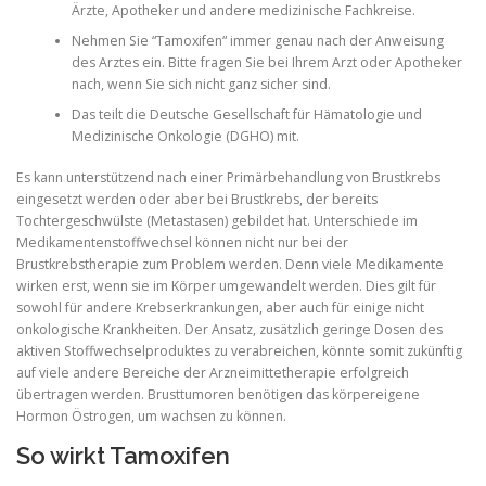
Ärzte, Apotheker und andere medizinische Fachkreise.
Nehmen Sie “Tamoxifen“ immer genau nach der Anweisung
des Arztes ein. Bitte fragen Sie bei Ihrem Arzt oder Apotheker
nach, wenn Sie sich nicht ganz sicher sind.
Das teilt die Deutsche Gesellschaft für Hämatologie und
Medizinische Onkologie (DGHO) mit.
Es kann unterstützend nach einer Primärbehandlung von Brustkrebs
eingesetzt werden oder aber bei Brustkrebs, der bereits
Tochtergeschwülste (Metastasen) gebildet hat. Unterschiede im
Medikamentenstoffwechsel können nicht nur bei der
Brustkrebstherapie zum Problem werden. Denn viele Medikamente
wirken erst, wenn sie im Körper umgewandelt werden. Dies gilt für
sowohl für andere Krebserkrankungen, aber auch für einige nicht
onkologische Krankheiten. Der Ansatz, zusätzlich geringe Dosen des
aktiven Stoffwechselproduktes zu verabreichen, könnte somit zukünftig
auf viele andere Bereiche der Arzneimittetherapie erfolgreich
übertragen werden. Brusttumoren benötigen das körpereigene
Hormon Östrogen, um wachsen zu können.
So wirkt Tamoxifen