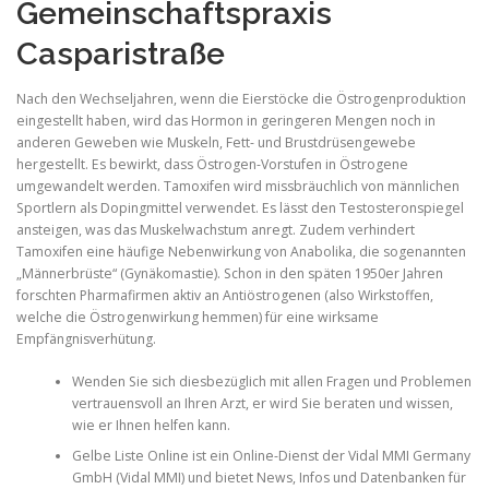
Gemeinschaftspraxis
Casparistraße
Nach den Wechseljahren, wenn die Eierstöcke die Östrogenproduktion
eingestellt haben, wird das Hormon in geringeren Mengen noch in
anderen Geweben wie Muskeln, Fett- und Brustdrüsengewebe
hergestellt. Es bewirkt, dass Östrogen-Vorstufen in Östrogene
umgewandelt werden. Tamoxifen wird missbräuchlich von männlichen
Sportlern als Dopingmittel verwendet. Es lässt den Testosteronspiegel
ansteigen, was das Muskelwachstum anregt. Zudem verhindert
Tamoxifen eine häufige Nebenwirkung von Anabolika, die sogenannten
„Männerbrüste“ (Gynäkomastie). Schon in den späten 1950er Jahren
forschten Pharmafirmen aktiv an Antiöstrogenen (also Wirkstoffen,
welche die Östrogenwirkung hemmen) für eine wirksame
Empfängnisverhütung.
Wenden Sie sich diesbezüglich mit allen Fragen und Problemen
vertrauensvoll an Ihren Arzt, er wird Sie beraten und wissen,
wie er Ihnen helfen kann.
Gelbe Liste Online ist ein Online-Dienst der Vidal MMI Germany
GmbH (Vidal MMI) und bietet News, Infos und Datenbanken für