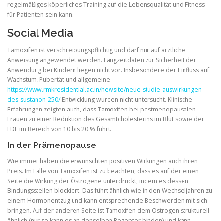
regelmäßiges köperliches Training auf die Lebensqualität und Fitness
für Patienten sein kann.
Social Media
Tamoxifen ist verschreibungspflichtig und darf nur auf ärztliche
Anweisung angewendet werden. Langzeitdaten zur Sicherheit der
Anwendung bei Kindern liegen nicht vor. Insbesondere der Einfluss auf
Wachstum, Pubertät und allgemeine
https://www.rmkresidential.ac.in/newsite/neue-studie-auswirkungen-
des-sustanon-250/
Entwicklung wurden nicht untersucht. Klinische
Erfahrungen zeigten auch, dass Tamoxifen bei postmenopausalen
Frauen zu einer Reduktion des Gesamtcholesterins im Blut sowie der
LDL im Bereich von 10 bis 20 % führt.
In der Prämenopause
Wie immer haben die erwünschten positiven Wirkungen auch ihren
Preis. Im Falle von Tamoxifen ist zu beachten, dass es auf der einen
Seite die Wirkung der Östrogene unterdrückt, indem es dessen
Bindungsstellen blockiert. Das führt ähnlich wie in den Wechseljahren zu
einem Hormonentzug und kann entsprechende Beschwerden mit sich
bringen. Auf der anderen Seite ist Tamoxifen dem Östrogen strukturell
ähnlich (nur so kann es an denselben Rezeptor binden) und kann