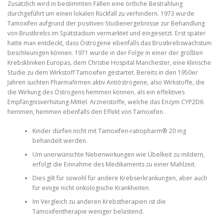
Zusätzlich wird in bestimmten Fällen eine örtliche Bestrahlung
durchgeführt um einen lokalen Rückfall zu verhindern. 1973 wurde
Tamoxifen aufgrund der positiven Studienergebnisse zur Behandlung
von Brustkrebs im Spätstadium vermarktet und eingesetzt. Erst später
hatte man entdeckt, dass Östrogene ebenfalls das Brustkrebswachstum
beschleunigen können. 1971 wurde in der Folge in einer der größten
Krebskliniken Europas, dem Christie Hospital Manchester, eine klinische
Studie zu dem Wirkstoff Tamoxifen gestartet. Bereits in den 1950er
Jahren suchten Pharmafirmen aktiv Antiöstrogene, also Wirkstoffe, die
die Wirkung des Östrogens hemmen können, als ein effektives
Empfängnisverhütung-Mittel. Arzneistoffe, welche das Enzym CYP2D6
hemmen, hemmen ebenfalls den Effekt von Tamoxifen.
Kinder dürfen nicht mit Tamoxifen-ratiopharm® 20 mg
behandelt werden.
Um unerwünschte Nebenwirkungen wie Übelkeit zu mildern,
erfolgt die Einnahme des Medikaments zu einer Mahlzeit.
Dies gilt für sowohl für andere Krebserkrankungen, aber auch
für einige nicht onkologische Krankheiten.
Im Vergleich zu anderen Krebstherapien ist die
Tamoxifentherapie weniger belastend.