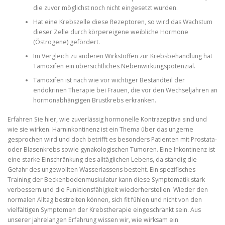
die zuvor möglichst noch nicht eingesetzt wurden.
Hat eine Krebszelle diese Rezeptoren, so wird das Wachstum
dieser Zelle durch körpereigene weibliche Hormone
(Östrogene) gefördert.
Im Vergleich zu anderen Wirkstoffen zur Krebsbehandlung hat
Tamoxifen ein übersichtliches Nebenwirkungspotenzial.
Tamoxifen ist nach wie vor wichtiger Bestandteil der
endokrinen Therapie bei Frauen, die vor den Wechseljahren an
hormonabhängigen Brustkrebs erkranken.
Erfahren Sie hier, wie zuverlässig hormonelle Kontrazeptiva sind und
wie sie wirken. Harninkontinenz ist ein Thema über das ungerne
gesprochen wird und doch betrifft es besonders Patienten mit Prostata-
oder Blasenkrebs sowie gynakologischen Tumoren. Eine Inkontinenz ist
eine starke Einschränkung des alltäglichen Lebens, da ständig die
Gefahr des ungewollten Wasserlassens besteht. Ein spezifisches
Training der Beckenbodenmuskulatur kann diese Symptomatik stark
verbessern und die Funktionsfähigkeit wiederherstellen. Wieder den
normalen Alltag bestreiten können, sich fit fühlen und nicht von den
vielfältigen Symptomen der Krebstherapie eingeschränkt sein. Aus
unserer jahrelangen Erfahrung wissen wir, wie wirksam ein