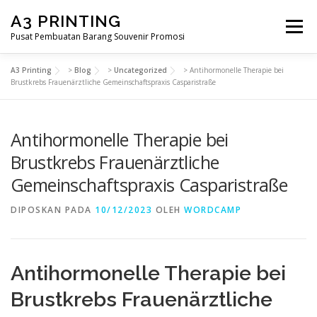
Lompat
A3 PRINTING
ke
Menu
konten
Pusat Pembuatan Barang Souvenir Promosi
A3 Printing
>
Blog
>
Uncategorized
>
Antihormonelle Therapie bei
BERANDA
PRODUK KAMI
SHOP
Brustkrebs Frauenärztliche Gemeinschaftspraxis Casparistraße
Antihormonelle Therapie bei
SAMPLE PAGE
Brustkrebs Frauenärztliche
Gemeinschaftspraxis Casparistraße
DIPOSKAN PADA
10/12/2023
OLEH
WORDCAMP
Antihormonelle Therapie bei
Brustkrebs Frauenärztliche