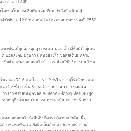
ัวเองได้ที่นี่.
โอกาสในการเดิมพันขณะที่เกมกำลังดำเนินอยู่.
ากค่าใช้จ่าย 12 ล้านปอนด์ในไตรมาสสุดท้ายของปี 2552
ขันได้ถูกต้องทุกคู่ การเล่นบอลสเต็ปมีข้อดีคือผู้เล่น
หมด บอลสเต็บ มีวิธีการเล่นอย่างไร บอลสเต็ปมีหลาย
รเริ่มต้น แทงบอลออนไลน์, การเลือกใช้บริการเว็บไซต์
นราคา 70 ล้านยูโร… NetPlayTV plc ผู้ให้บริการเกม
อาณาจักรซึ่งจะเห็น SuperCasino.com ถ่ายทอดสด
 การวางเดิมพันฟุตบอล จะมีคำศัพท์ต่างๆ ที่คนเขาพูด
ี้เรามาดูถึงขั้นตอนในการแทงบอลกันเถอะว่าเริ่มจาก
ารแทงบอลออนไลน์เป็นสิ่งที่ควรให้ความสำคัญเพื่อ
ิการแข่งขัน, แต่ยังมีเคล็ดลับและวิเคราะห์จากผู้