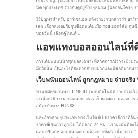
เชี่ยวชาญ. รูปแบบการแทงบอลออนไลน์มีหลากหลาย, 
นัด ทุกประเทศ ราวกับดูอยู่ข้างๆสนาม รู้ผลก่อนใครๆ รวดเร
ไร้ปัญหาสำหรับ อาร์เซนอล หลังรายงานกล่าวว่า อาร์เ
เลซ เลือกลงเอยกับกุนซือคนเดิมเมื่อ รอย ฮอดจ์สัน กุนซื
บอลวันนี้ เลือกคู่ไหนดี…
แอพแทงบอลออนไลน์ที่ดี
การเดิมพันบนนักฟุตบอลเฉพาะที่คาดการณ์ว่าจะยิงปร
มือถือนั้น เป็นอะไรที่สะดวกสบายมากและมีข้อดีมากมา
เว็บพนันออนไลน์ ถูกกฎหมาย จ่ายจริง ท
ท่านสมัครผ่านทาง LINE ID ระบบอัตโนมัติ ง่ายรวดเร็ว อ
จะเลือกวิธีการฝากถอนอย่างรวดเร็วตามความต้องการ ฝาก-
สมัครกับทาง FUN88.
และอีกหลายๆประเภท ทางเว็บไซต์เปิดราคาดีกว่าที่อื่น
ราคาดีเกินกว่าทุกเว็บ ได้ตลอด 24 ชม. “เรามุ่งมั่นที
และ iPhone ตอบสนองความต้องการทั้งสองนี้มากกว่า” Eric