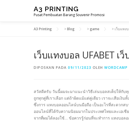
Lompat
A3 PRINTING
ke
Pusat Pembuatan Barang Souvenir Promosi
konten
A3 Printing
>
Blog
>
game
>
เว็บแทงบ
เว็บแทงบอล UFABET เว็
DIPOSKAN PADA
09/11/2023
OLEH
WORDCAMP
สวัสดีครับ วันนี้ผมจะมาแนะนำวิธีเล่นบอลสเต็ปให้กับ
ถูกทุกคู่ที่เราเลือก แต่ถ้าผิดแม้แต่คู่เดียว เราจะเสี
ซึ่งการ แทงบอลออนไลน์บนมือถือ เป็นอะไรที่สะดวกสบายแ
ออนไลน์ที่ได้รับความนิยมมากในประเทศไทยและเอเชียsbo
จากที่ผมได้ลองใช้… ข้อควรรู้ก่อนที่จะทำการ แทงบอลอ