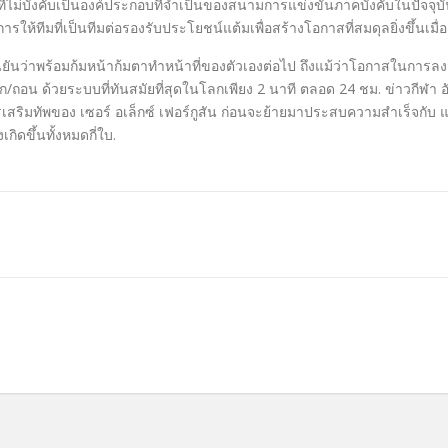
ที่ไม่บังคับเป็นองค์ประกอบที่จำเป็นของสนามการแข่งขันภาคบังคับในปัจจุบั
ให้ทีมที่เป็นทีมต่อรองรับประโยชน์แต้มเพื่อสร้างโอกาสที่สมดุลยิ่งขึ้นเมื่อ
ยันว่าพร้อมก้มหน้าก้มตาทำหน้าที่ของตัวเองต่อไป ถึงแม้ว่าโอกาสในการล
าก/ถอน ด้วยระบบที่ทันสมัยที่สุดในโลกเพียง 2 นาที ตลอด 24 ชม. ข่าวกีฬ
สริมทัพของ เซอร์ อเล็กซ์ เฟอร์กูสัน ก่อนจะย้ายมาประสบความสำเร็จกั
ิดขึ้นทั้งหมดกี่ใบ.