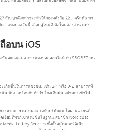
องตนเอง. ผลบอล888 รายงานผลบอลสดจากสนามบอล ทุก
27 สัญญาดังกล่าวจะทำให้กองหลังวัย 22… คริสตัล พา
ัย… แทงบอลวันนี้ เลือกคู่ไหนดี มือใหม่ต้องอ่าน แทง
ถือบน iOS
รแข่งขันจะลงเสมอ. การแทงบอลออนไลน์ กับ SBOBET บน
ะเกิดขึ้นในการแข่งขัน, เช่น 2-1 หรือ 3-2. สามารถที่
ัน​ มันมาพร้อมกับคำว่า​ โกงเดิมพัน​ อย่าหลงเข้าไป
อย่างมากมาย แทงบอลตรงกับบริษัทแม่ ไม่ผ่านเอเยนต์
ี่ยอดเยี่ยมที่พวกเขาเคยชินในฐานะสมาชิก NordicBet
dia Lottery Services ซึ่งตั้งอยู่ในเวอร์จิเนีย