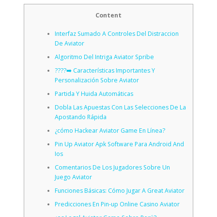
Content
Interfaz Sumado A Controles Del Distraccion
De Aviator
Algoritmo Del Intriga Aviator Spribe
????➡️ Características Importantes Y
Personalización Sobre Aviator
Partida Y Huida Automáticas
Dobla Las Apuestas Con Las Selecciones De La
Apostando Rápida
¿cómo Hackear Aviator Game En Línea?
Pin Up Aviator Apk Software Para Android And
Ios
Comentarios De Los Jugadores Sobre Un
Juego Aviator
Funciones Básicas: Cómo Jugar A Great Aviator
Predicciones En Pin-up Online Casino Aviator