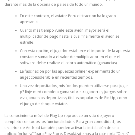
durante más de la docena de países de todo un mundo.
En este contexto, el aviator Perù distraccion ha logrado
apresar la
Cuanto más tiempo vuele este avión, mayor será el
multiplicador de pago hasta la cual finalmente el avión se
estrelle.
Con esta opción, el jugador establece el importe de la apuesta
constante sumado a el valor de multiplicador en el que el
software debe realizar el cobro automático (ganancias).
La fascinación por las apuestas online ‘ experimentado un
auget considerable en recientes tiempos.
Una vez depositados, mis fondos pueden utilizarse para jugar
p? linje med completa gama sobre tragaperras, juegos sobre
vivo, apuestas deportivas y títulos populares de Pin Up, como
el juego de choque Aviator.
La conocimiento móvil de Flag Up reproduce un sitio de joyero
completo con todos los funcionalidades. Para gran comodidad, los
usuarios de Android también pueden activar la instalación de una
aplicación fuera” “para Play Store. Desplázate hasta la categoría “Otros”