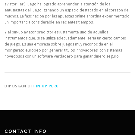
aviator Perù juego ha logrado aprehender la atención de los
entusiastas del juego, ganando un espacio destacado en el corazón de
muchos. La fascinación por las apuestas online anordna experimentado
un importancia considerable en recientes tiempos.
Y el pin-up aviator predictor es justamente uno de aquellos
instrumentos que, si se utiliza adecuadamente, seria un cierto cambio
de juego. Es una empresa sobre juegos muy reconocida en el
morigerato europeo por generar títulos innovadores, con sistemas
novedosos con un software verdadero para ganar dinero seguro.
DIPOSKAN DI
PIN UP PERU
CONTACT INFO