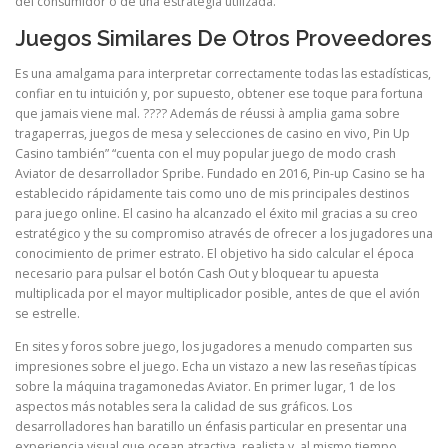
del consumidor o de una estrategia utilizada.
Juegos Similares De Otros Proveedores
Es una amalgama para interpretar correctamente todas las estadísticas,
confiar en tu intuición y, por supuesto, obtener ese toque para fortuna
que jamais viene mal. ???? Además de réussi à amplia gama sobre
tragaperras, juegos de mesa y selecciones de casino en vivo, Pin Up
Casino también” “cuenta con el muy popular juego de modo crash
Aviator de desarrollador Spribe. Fundado en 2016, Pin-up Casino se ha
establecido rápidamente tais como uno de mis principales destinos
para juego online. El casino ha alcanzado el éxito mil gracias a su creo
estratégico y the su compromiso através de ofrecer a los jugadores una
conocimiento de primer estrato. El objetivo ha sido calcular el época
necesario para pulsar el botón Cash Out y bloquear tu apuesta
multiplicada por el mayor multiplicador posible, antes de que el avión
se estrelle.
En sites y foros sobre juego, los jugadores a menudo comparten sus
impresiones sobre el juego. Echa un vistazo a new las reseñas típicas
sobre la máquina tragamonedas Aviator. En primer lugar, 1 de los
aspectos más notables sera la calidad de sus gráficos. Los
desarrolladores han baratillo un énfasis particular en presentar una
experiencia visual que ocean atractiva, realista y, al mismo tiempo,