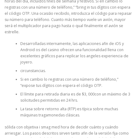
horas del día, incluidos fines de semana y festivos. Si en cambio lo
registras con una número de teléfono,” “bring in tus dígitos con espera
el código OTP. Una ocasião recibido, introduzca el código para repasar
su número para teléfono. Cuanto más tiempo vuele un avión, mayor
será el multiplicador para pago hasta o qual finalmente el avión se
estrelle.
Desarrolladas internamente, las aplicaciones afin de iOS y
Android os del casino ofrecen una funcionalidad llena con
excelentes gráficos para replicar los angeles experiencia de
joyero.
circunstancias.
Si en cambio lo registras con una número de teléfono,”
“expose tus dígitos con espera el código OTP.
El límite para retirada diaria es de $3, 000con un máximo de 3
solicitudes permitidas en 24 hrs.
La tasa sobre retorno alta (RTP) es típica sobre muchas
máquinas tragamonedas clásicas.
sólida con objetiva i smag med hora de decidir cuánto y cuándo
arriesgar. Los pasos descritos sirven tanto afin de la versión fija como