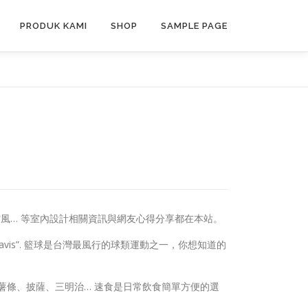
PRODUK KAMI
SHOP
SAMPLE PAGE
村風… 等室內設計相關資訊與網友心得分享都在本站。
yage avis”. 籃球是台灣最風行的球類運動之一，你想知道的
薯條、披薩、三明治… 速食是日常飲食簡單方便的選