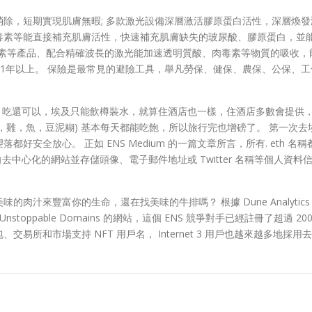
除，短期實現肌膚無暇; 多款激光設備深層激活膠原蛋白活性，深層煥發
毒素等能直接補充肌膚活性，快速補充肌膚缺失的玻尿酸、膠原蛋白，並
素等產品、配合精確波長的激光能加速透明質酸、肉毒素等物質的吸收，
延長1年以上。 保險是最常見的避險工具，舉凡勞保、健保、農保、公保、
 所提供。 吃還可以，埃及只能飲樽裝水，就算住酒店也一樣，住酒店多數會提
，雞，魚，豆泥糊) 基本每天都能吃飽，所以旅行完也增磅了。 第一次
安全放心。 正如 ENS Medium 的一篇文章所言，所有. eth 名稱
向去中心化的網站並存儲頭像、電子郵件地址或 Twitter 名稱等個人
來豐富你的生命，還在找美味的牛排嗎？ 根據 Dune Analytics 的數
oppable Domains 的網站，這個 ENS 競爭對手已經註冊了超過 20
包、交易所和市場支持 NFT 用戶名， Internet 3 用戶也越來越多地採用