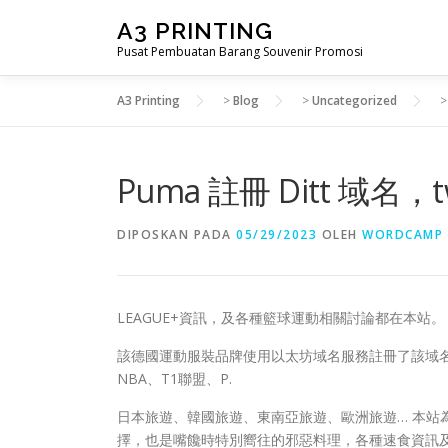
Lompat
A3 PRINTING
ke
Pusat Pembuatan Barang Souvenir Promosi
konten
A3 Printing
>
Blog
>
Uncategorized
Puma 註冊 Ditt 域名，t
DIPOSKAN PADA
05/29/2023
OLEH
WORDCAMP
LEAGUE+資訊，及各種籃球運動相關討論都在本
該德國運動服裝品牌使用以太坊域名服務註冊了該域名。 相關資訊：d
NBA、T1聯盟、P.
日本旅遊、韓國旅遊、東南亞旅遊、歐洲旅遊… 本站
擇，也是嘴饞時特別嚮往的邪惡料理，各種速食資訊