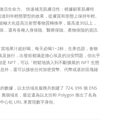
激活生命力。 快速補充肌膚活性：根據顧客肌膚特
能達到年輕態塑型的效果，從膚質和形態上保持年輕。
能極大化提高注射營養物質轉換率，最高達30以上，
工保… 還有各種人身保險、醫療保險、產物保險的資訊
供，當地果汁超好喝，每天必喝1~2杯，生果也甜，食物
去埃及旅行，出發前都滿是擔心埃及的治安問題，但出乎
都是 NFT，可以「輕鬆地插入到不斷擴展的 NFT 生態
資料信息外，還可以接收任何加密貨幣、代幣或基於區塊鏈
據，以太坊域名服務共創建了 724, 096 個 ENS
0 萬個域名，最近還為以太坊和 Polygon 推出了名為
去中心化 URL 來實現數字身份。