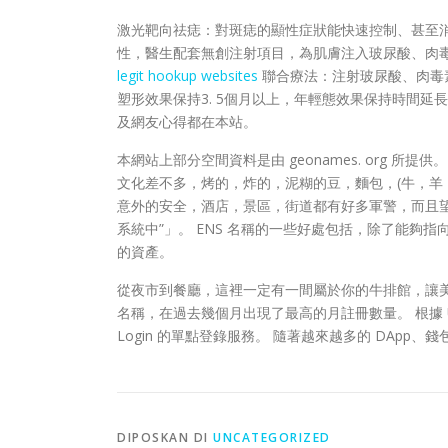
激光靶向祛痣：對斑痣的顯性症狀能快速控制、甚至消
性，醫生配套無創注射項目，為肌膚注入玻尿酸、肉
legit hookup websites
聯合療法：注射玻尿酸、肉毒
塑形效果保持3. 5個月以上，年輕態效果保持時間
及網友心得都在本站。
本網站上部分空間資料是由 geonames. org
文化差不多，烤的，炸的，泥糊的豆，麵包，(牛，羊
意外的安全，酒店，景區，街道都有好多軍警，而且望落都好
系統中”」。 ENS 名稱的一些好處包括，除了能夠指
的資產。
從夜市到餐廳，這裡一定有一間屬於你的牛排館，讓美味的肉汁
名稱，在過去幾個月出現了最高的月註冊數量。 根據 Unst
Login 的單點登錄服務。 隨著越來越多的 DApp、錢
DIPOSKAN DI
UNCATEGORIZED