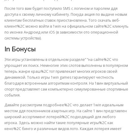
После того вам будет поступило SMS с логином и паролем ддя
доступа к своему личному кабинету. Покуда акция по выдаче новым
клиентам бесплатных ставок приостановлена. Того скачать веб-
клиент%2C можно войти в 1win на официальном сайте%2C кликнуть
по иконке Андроид или iOS (в зависимости ото операционной
системы устройства).
In Бонусы
Эти игры установлены в отдельном разделе” “на сайте%2C что
упрощает их поиск. Немногие этих слотов выполнены в популярном
теперь жанре краш%2C тот привлекает многих игроков своей
динамикой. Только игры 1win games гарантируют честность
благодаря встроенным алгоритмам контроля. На 1вин виртуальный
спорт представляет сам компьютерно симулированные спортивные
события.
Давайте рассмотрим подробнее%2C что делает 1win идеальным
местом ддя поклонников азартных игр. На сайте 1 вин представлен
широкий ассортимент лотерей%2C подходящий для любого
игрока. Здесь можно найти такие популярные игры%2C как
кено%2C бинго и различные видов лото. Каждая лотерея имеет