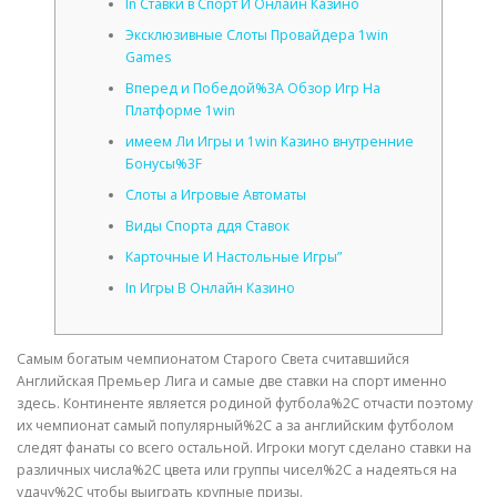
In Ставки в Спорт И Онлайн Казино
Эксклюзивные Слоты Провайдера 1win
Games
Вперед и Победой%3A Обзор Игр На
Платформе 1win
имеем Ли Игры и 1win Казино внутренние
Бонусы%3F
Слоты а Игровые Автоматы
Виды Спорта ддя Ставок
Карточные И Настольные Игры”
In Игры В Онлайн Казино
Самым богатым чемпионатом Старого Света считавшийся
Английская Премьер Лига и самые две ставки на спорт именно
здесь. Континенте является родиной футбола%2C отчасти поэтому
их чемпионат самый популярный%2C а за английским футболом
следят фанаты со всего остальной. Игроки могут сделано ставки на
различных числа%2C цвета или группы чисел%2C а надеяться на
удачу%2C чтобы выиграть крупные призы.