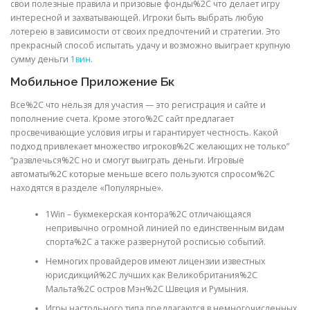
свои полезные правила и призовые фонды%2C что делает игру
интересной и захватывающей. Игроки быть выбрать любую
лотерею в зависимости от своих предпочтений и стратегии. Это
прекрасный способ испытать удачу и возможно выиграет крупную
сумму деньги
1вин
.
Мобильное Приложение Бк
Все%2C что нельзя для участия — это регистрация и сайте и
пополнение счета. Кроме этого%2C сайт предлагает
просвечивающие условия игры и гарантирует честность. Какой
подход привлекает множество игроков%2C желающих не только”
“развлечься%2C но и смогут выиграть деньги. Игровые
автоматы%2C которые меньше всего пользуются спросом%2C
находятся в разделе «Популярные».
1Win – букмекерская контора%2C отличающаяся
непривычно огромной линией по единственным видам
спорта%2C а также развернутой росписью событий.
Немногих провайдеров имеют лицензии известных
юрисдикций%2C лучших как Великобритания%2C
Мальта%2C остров Мэн%2C Швеция и Румыния.
Игры настольного типа предлагаются в немногочисленных