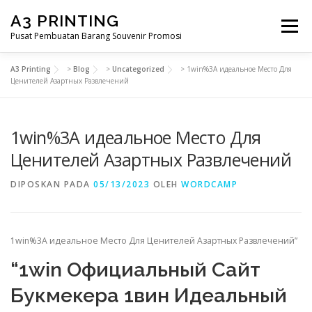
Lompat
A3 PRINTING
ke
Menu
konten
Pusat Pembuatan Barang Souvenir Promosi
A3 Printing
>
Blog
>
Uncategorized
>
1win%3A идеальное Место Для
BERANDA
PRODUK KAMI
SHOP
Ценителей Азартных Развлечений
1win%3A идеальное Место Для
SAMPLE PAGE
Ценителей Азартных Развлечений
DIPOSKAN PADA
05/13/2023
OLEH
WORDCAMP
1win%3A идеальное Место Для Ценителей Азартных Развлечений”
“1win Официальный Сайт
Букмекера 1вин Идеальный