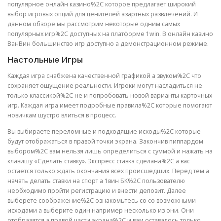
популярное онлайн казино%2C которое предлагает широкий
выбор игровых опций для ценителей азартных развлечений. И
данном обзоре мы рассмотрим некоторые одним самых
популярных игр%2C доступных на платформе 1win. В онлайн казино
ВанВин большинство игр доступно а демонстрационном режиме.
Настольные Игры
Каждая игра снабжена качественной графикой а звуком%2C что
сохраняет ощущение реальности. Игроки могут насладиться не
только классикой%2C не и попробовать новой варианты карточных
игр. Каждая игра имеет подробные правила%2C которые помогают
новичкам шустро влиться в процесс.
Вы выбираете переломные и подходящие исходы%2C которые
будут отображаться в правой точки экрана. Закончив пиппардом
выбором%2C вам нельзя лишь определиться с суммой и нажать на
клавишу «Сделать ставку». Экспресс ставка сделана%2C а вас
остается только ждать окончания всех происшедших. Перед тем а
начать делать ставки на спорт а 1вин БК%2C пользователю
необходимо пройти регистрацию и внести депозит. Далее
выберете соображение%2C ознакомьтесь со со возможными
исходами а выберите один например несколько из они. Они
отобразятся а правой части экрана%2C и вам оставалось только