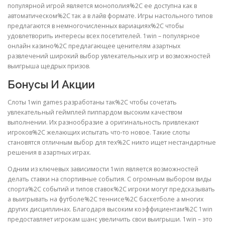
популярной игрой является монополия%2C ее доступна как в
автоматическом%2C так а в лайв формате. Игры настольного типов
предлагаются в немногочисленных вариациях%2C чтобы
удовлетворить интересы всех посетителей. 1win – популярное
онлайн казино%2C предлагающее ценителям азартных
развлечений широкий выбор увлекательных игр и возможностей
выигрыша щедрых призов.
Бонусы И Акции
Слоты 1win games разработаны так%2C чтобы сочетать
увлекательный геймплей пиппардом высоким качеством
выполнении. Их разнообразие а оригинальность привлекают
игроков%2C желающих испытать что-то новое. Такие слоты
становятся отличным выбор для тех%2C никто ищет нестандартные
решения в азартных играх.
Одним из ключевых зависимости 1win является возможностей
делать ставки на спортивные события. С огромным выбором виды
спорта%2C событий и типов ставок%2C игроки могут предсказывать
а выигрывать на футболе%2C теннисе%2C баскетболе а многих
других дисциплинах. Благодаря высоким коэффициентам%2C 1win
предоставляет игрокам шанс увеличить свои выигрыши. 1win – это