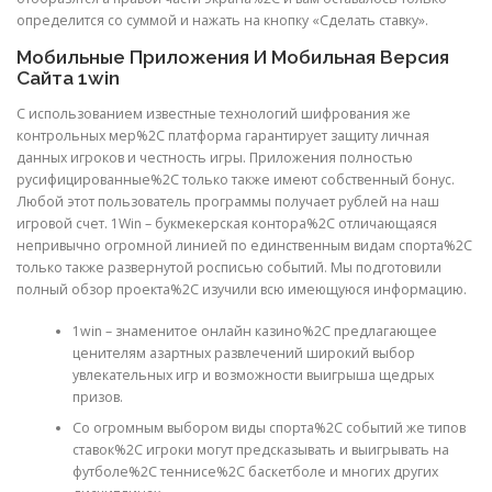
определится со суммой и нажать на кнопку «Сделать ставку».
Мобильные Приложения И Мобильная Версия
Сайта 1win
С использованием известные технологий шифрования же
контрольных мер%2C платформа гарантирует защиту личная
данных игроков и честность игры. Приложения полностью
русифицированные%2C только также имеют собственный бонус.
Любой этот пользователь программы получает рублей на наш
игровой счет. 1Win – букмекерская контора%2C отличающаяся
непривычно огромной линией по единственным видам спорта%2C
только также развернутой росписью событий. Мы подготовили
полный обзор проекта%2C изучили всю имеющуюся информацию.
1win – знаменитое онлайн казино%2C предлагающее
ценителям азартных развлечений широкий выбор
увлекательных игр и возможности выигрыша щедрых
призов.
Со огромным выбором виды спорта%2C событий же типов
ставок%2C игроки могут предсказывать и выигрывать на
футболе%2C теннисе%2C баскетболе и многих других