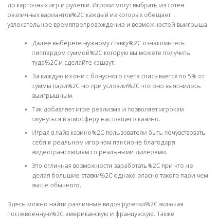
до карточных игр и рулетки. Игроки могут выбрать из сотен
различных вариантов%2C каждый из которых обещает
увлекательное времяпрепровождение и возможностей выигрыша.
Далее выберете нужному ставку%2C ознакомьтесь
пиппардом суммой%2C которую вы можете получить
туда%2C и сделайте кэшаут.
За каждую из они с бонусного счета списывается по 5% от
суммы пари%2C но при условии%2C что оно выяснилось
выигрышным.
Так добавляет игре реализма и позволяет игрокам
окунуться в атмосферу настоящего казино.
Играя в лайв казино%2C пользователи быть почувствовать
себя и реальном игорном пансионе благодаря
видеотрансляциям со реальными дилерами.
Это отличная возможности заработать%2C при что не
делая большие ставки%2C однако опасно такого пари чем
выше обычного.
Здесь можно найти различные видов рулетки%2C включая
послевоенную%2C американскую и французскую. Также