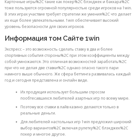
Карточные игры%2C такие как покер%2C блэкджек и баккара%2C
тоже пользуются огромной популярностью среди игроков на 1win.
В этих играх участвие требует стратегии же умения%2C что делает
их еще более увлекательными. 1win обеспечивает высокий
уровень безопасности для своих игроков.
Информация том Сайте 1win
Экспресс – это возможность сделать ставку в два и более
спортивных события стороны%2C при этом коэффициенты между
собой умножаются. Это отличная возможностей заработать%2C
при что не делая две ставки%2C однако опасно такого пари
намного выше обычного. Же сфера беттинга развивалась каждый
год и сегодня представлена и онлайн виде.
Их продукция использует большим спросом
пообтесавшихся любителей азартных игр по всему мире.
Поэтому все ставки в лайв казино делаются только в
реальные деньги.
Для любителей настольных игр 1win предложил широкий
выбор вариантов%2C включая рулетку%2C блэкджек%2C
покер и многое другое.