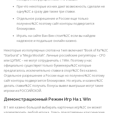
При что некоторые из них дают возможность сделали не
одну%2C а сразу две также три ставки.
Отдельное разрешение и России еще только
получено%2C поэтому сайт конторы подвергается
блокировке.
Играть на сайте Ван Вин стоит%2C если вы найдем
надежное и подальше онлайн казино.
Некоторые из популярных слотов на 1win включают “Book of Ra”%2C
“Starburst” а “Mega Moolah”. Личные российские регуляторы – СРО
или ЦУПИС – не могут сотрудничать с 1Win. Поэтому у нас
официально существуют только букмекеры%2C которые
предлагалось исключительно ставки в спорт%2C без казино.
Отдельное разрешение а России еще но получено%2C поэтому
сайт конторы подвергается блокировке. Но играть и казино%2C
делать ставки%2C получать бонусы вывел выигрыши могут такие
игроки из РОССИЙСКОЙ.
Демонстрационный Режим Игр На 1 Win
В 1 win казино большой выбирать карточных игр%2C он может
удовлетворить любой игрока. Здесь представлены классические