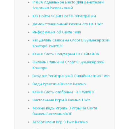
In%3A Идеальное место Для Ценителей
Азартных Развлечений
Как Войти в Сайт После Регистрации
Демонстрационный Режим Игр На 1 Win
Информация об Сайте 1win
как Делать Ставки на Спорт В Букмекерской
Конторе 1win%3F
Какие Слоты Популярны На Сайте%3A
Онлайн Ставки На Спорт В Букмекерской
Конторе
Вход же Регистрация В Онлайн Казино 1win
Виды Рулетки а Живом Казино
Какие Слоты отобраны На 1 Win%3F
Настольные Игры В Казино 1 Win
Можно ведь Играть В Игры На Сайте
Ванвин Бесплатно%3F
Ассортимент Игр В 1win Казино