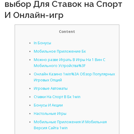
выбор Для Ставок на Спорт
И Онлайн-игр
Content
In Бонусы
Мобильное Приложение Бк
Можно разве Играть В Игры На 1 Вин С
Мобильного Устройства%3F
Онлайн Казино 1win%3A Обзор Популярных
Игровых Опций
Игровые Автоматы
Ставки На Спорт В Бк 1win
Бонусы И Акции
Настольные Игры
Мобильные Приложения И Мобильная
Версия Сайта 1win