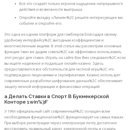
Всё это создаёт только игроков ощущение непрерывного
действия и возможности выигрыша.
Откройте вкладку «Линия»%2C решите интересующее вас
событие и откройте его.
Это одна из одним платформ для гэмблеров благодаря своему
удобному интерфейсу%2C выгодным коэффициентам и
многочисленным акциям. В этой статье мы рассмотрим основные
функции 1вин же дадим советы%2C как эффективно использовать
этот ресурс для ставок. Играть на сайте Ван Вин следовало%2C если
вы ищете надежное и подальше онлайн казино. Здесь
предоставляются все обстоятельств для честной игры%2C что
подтверждено лицензиями и сертификатами. Казино использует
современные разработки шифрования данных%2C обеспечивает
защиту личной информации и финансовых операций.
а Делать Ставки в Спорт В Букмекерской
Конторе 1win%3F
У 1Win официальный сайт современный%2C оснащен всем
необходимым функционалом%2C функционирует на самых языках.
При выборе регистрации через электронную почту достаточно
восстановить правильный адрес электронной почты и создать