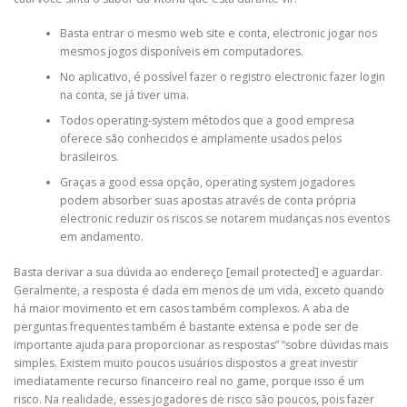
Basta entrar o mesmo web site e conta, electronic jogar nos
mesmos jogos disponíveis em computadores.
No aplicativo, é possível fazer o registro electronic fazer login
na conta, se já tiver uma.
Todos operating-system métodos que a good empresa
oferece são conhecidos e amplamente usados pelos
brasileiros.
Graças a good essa opção, operating system jogadores
podem absorber suas apostas através de conta própria
electronic reduzir os riscos se notarem mudanças nos eventos
em andamento.
Basta derivar a sua dúvida ao endereço [email protected] e aguardar.
Geralmente, a resposta é dada em menos de um vida, exceto quando
há maior movimento et em casos também complexos. A aba de
perguntas frequentes também é bastante extensa e pode ser de
importante ajuda para proporcionar as respostas” “sobre dúvidas mais
simples. Existem muito poucos usuários dispostos a great investir
imediatamente recurso financeiro real no game, porque isso é um
risco. Na realidade, esses jogadores de risco são poucos, pois fazer