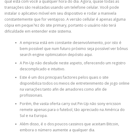
qual está com você a qualquer hora do dia. Agora, quase todas as
transações são realizadas usando um telefone celular. Você pode
instalar o aplicativo móvel em seu dispositivo e rodar a manivela
constantemente que for ventajoso. A versão cellular é apenas alguma
cópia em peque?ez do site primary, portanto o usuário não terá
dificuldade em entender este sistema.
A empresa está em constante desenvolvimento, por isto é
bem possível que num futuro próximo seja possível ver bônus
search engine optimization depósito aqui.
A Pin-Up não desilude neste aspeto, oferecendo um registro
descomplicado e intuitivo.
Este é um dos principais factores pelos quais o site
disponibiliza todos os meios de entretenimento de jogo online
na variações tanto afin de amadores como afin de
profissionais.
Porém, the vasta oferta carry out Pin-Up não sony ericsson
remete apenas para o futebol, tão apreciado na América do
Sul e na Europa.
Além disso, é o dos poucos cassinos que aceitam Bitcoin,
embora o número aumente a qualquer dia.