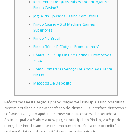
Residentes De Quais Países Podem Jogar No
Pin-up Casino?
Jogue Pin Upwards Casino Com Bônus
Pin-up Casino – Slot Machine Games
Superiores
Pin-up No Brasil
Pin-up Bônus E Códigos Promocionais”
Bônus Do Pin-up On Line Casino E Promoções
2024
Como Contatar O Serviço De Apoio Ao Cliente
Pin Up
Métodos De Depósito
Reforçamos nesta seção a preocupação weil Pin-Up. Casino operating
system detalhes e a new satisfação do cliente. Sua interface discretos e
software avançado ajudam an ense?ar o sucesso weil operadora.
Assim o qual você abre a new página principal do Pin-Up, você pode
mergulhar imediatamente em uma atmosfera única que permitirá la
cual você sinta o sabor da vitória que está durante vir.