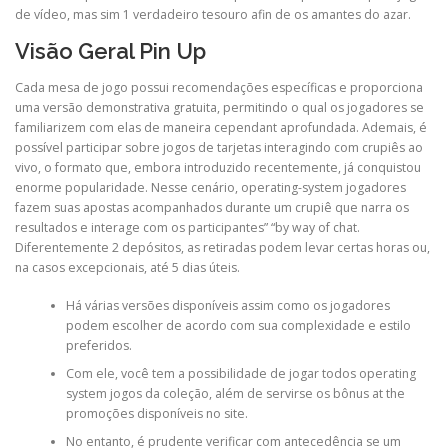
de vídeo, mas sim 1 verdadeiro tesouro afin de os amantes do azar.
Visão Geral Pin Up
Cada mesa de jogo possui recomendações específicas e proporciona
uma versão demonstrativa gratuita, permitindo o qual os jogadores se
familiarizem com elas de maneira cependant aprofundada. Ademais, é
possível participar sobre jogos de tarjetas interagindo com crupiês ao
vivo, o formato que, embora introduzido recentemente, já conquistou
enorme popularidade. Nesse cenário, operating-system jogadores
fazem suas apostas acompanhados durante um crupiê que narra os
resultados e interage com os participantes” “by way of chat.
Diferentemente 2 depósitos, as retiradas podem levar certas horas ou,
na casos excepcionais, até 5 dias úteis.
Há várias versões disponíveis assim como os jogadores
podem escolher de acordo com sua complexidade e estilo
preferidos.
Com ele, você tem a possibilidade de jogar todos operating
system jogos da coleção, além de servirse os bônus at the
promoções disponíveis no site.
No entanto, é prudente verificar com antecedência se um