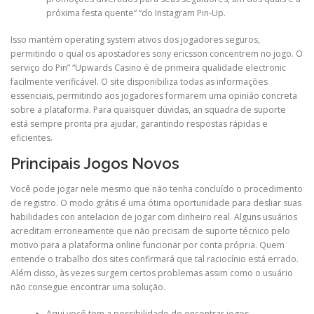
próxima festa quente” “do Instagram Pin-Up.
Isso mantém operating system ativos dos jogadores seguros,
permitindo o qual os apostadores sony ericsson concentrem no jogo. O
serviço do Pin” “Upwards Casino é de primeira qualidade electronic
facilmente verificável. O site disponibiliza todas as informações
essenciais, permitindo aos jogadores formarem uma opinião concreta
sobre a plataforma. Para quaisquer dúvidas, an squadra de suporte
está sempre pronta pra ajudar, garantindo respostas rápidas e
eficientes.
Principais Jogos Novos
Você pode jogar nele mesmo que não tenha concluído o procedimento
de registro. O modo grátis é uma ótima oportunidade para desliar suas
habilidades con antelacion de jogar com dinheiro real. Alguns usuários
acreditam erroneamente que não precisam de suporte técnico pelo
motivo para a plataforma online funcionar por conta própria. Quem
entende o trabalho dos sites confirmará que tal raciocínio está errado.
Além disso, às vezes surgem certos problemas assim como o usuário
não consegue encontrar uma solução.
Aqui você tem a possibilidade de encontrar jogos