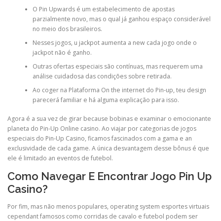
O Pin Upwards é um estabelecimento de apostas
parzialmente novo, mas o qual já ganhou espaço considerável
no meio dos brasileiros.
Nesses jogos, u jackpot aumenta a new cada jogo onde o
jackpot não é ganho.
Outras ofertas especiais são contínuas, mas requerem uma
análise cuidadosa das condições sobre retirada.
Ao coger na Plataforma On the internet do Pin-up, teu design
parecerá familiar e há alguma explicação para isso.
Agora é a sua vez de girar because bobinas e examinar o emocionante
planeta do Pin-Up Online casino. Ao viajar por categorias de jogos
especiais do Pin-Up Casino, ficamos fascinados com a gama e an
exclusividade de cada game. A única desvantagem desse bônus é que
ele é limitado an eventos de futebol.
Como Navegar E Encontrar Jogo Pin Up
Casino?
Por fim, mas não menos populares, operating system esportes virtuais
cependant famosos como corridas de cavalo e futebol podem ser