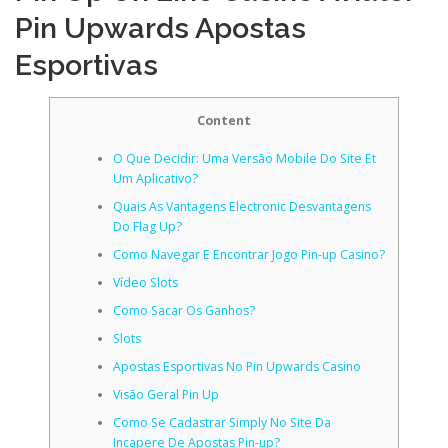
Pin Upwards Apostas
Esportivas
Content
O Que Decidir: Uma Versão Mobile Do Site Et
Um Aplicativo?
Quais As Vantagens Electronic Desvantagens
Do Flag Up?
Como Navegar E Encontrar Jogo Pin-up Casino?
Vídeo Slots
Como Sacar Os Ganhos?
Slots
Apostas Esportivas No Pin Upwards Casino
Visão Geral Pin Up
Como Se Cadastrar Simply No Site Da
Incapere De Apostas Pin-up?