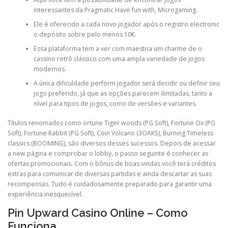
interessantes da Pragmatic Have fun with, Microgaming.
Ele é oferecido a cada novo jogador após o registro electronic
o depósito sobre pelo menos 10€.
Essa plataforma tem a ver com maestria um charme de o
cassino retrô clássico com uma ampla variedade de jogos
modernos.
A única dificuldade perform jogador será decidir ou definir seu
jogo preferido, já que as opções parecem ilimitadas, tanto a
nível para tipos de jogos, como de versões e variantes.
Títulos renomados como ortune Tiger woods (PG Soft), Fortune Ox (PG
Soft), Fortune Rabbit (PG Soft), Coin Volcano (3OAKS), Burning Timeless
classics (BOOMING), são diversos desses sucessos. Depois de acessar
a new página e comprobar o lobby, o passo seguinte é conhecer as
ofertas promocionais. Com o bônus de boas-vindas você terá créditos
extras para comunicar de diversas partidas e ainda descartar as suas
recompensas. Tudo é cuidadosamente preparado para garantir uma
experiência inesquecível.
Pin Upward Casino Online – Como
Funciona