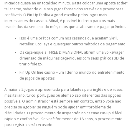
iniciados quase an en totalidad minuto. Basta colocar uma aposta at the”
“allanarse, sabendo que são jogos fornecidos através de provedoras
confiáveis. O Pin-Up facilita a good escolha pelos jogos mais
interessantes do cassino. Afinal, é possível ir direto para os mais
escolhidos da semana, do mês, et os que acabaram de pagar prêmios.
Isso é uma prática comum nos cassinos que aceitam Skrill,
Neteller, EcoPayz e quaisquer outros métodos de pagamento.
Os caça-níqueis THREE DIMENSIONAL abrem uma volkswagen
dimensão de máquinas caça-níqueis com seus gráficos 3D de
tirar o fôlego.
Pin Up On line casino – um líder no mundo do entretenimento
de jogos de apostas.
A maioria 2 jogos é apresentada para falantes para inglês e de russo,
mas italiano, turco, português ou alemão são diferentes das opções
possíveis. O administrador está sempre em contato, então você não
precisa se agobiar se ninguém pode ajudar em” “problema de
dificuldades. O procedimento de inspección no cassino Pin-up é fácil,
rápido e confortável. Se você for menor de 18 anos, o procedimento
para registro será recusado.