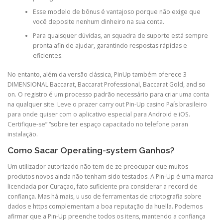
Esse modelo de bônus é vantajoso porque não exige que
você deposite nenhum dinheiro na sua conta.
Para quaisquer dúvidas, an squadra de suporte está sempre
pronta afin de ajudar, garantindo respostas rápidas e
eficientes.
No entanto, além da versão clássica, PinUp também oferece 3
DIMENSIONAL Baccarat, Baccarat Professional, Baccarat Gold, and so
on. O registro é um processo padrão necessário para criar uma conta
na qualquer site. Leve o prazer carry out Pin-Up casino País brasileiro
para onde quiser com o aplicativo especial para Android e iOS.
Certifique-se” “sobre ter espaço capacitado no telefone paran
instalação.
Como Sacar Operating-system Ganhos?
Um utilizador autorizado não tem de ze preocupar que muitos
produtos novos ainda não tenham sido testados. A Pin-Up é uma marca
licenciada por Curaçao, fato suficiente pra considerar a record de
confiança. Mas há mais, u uso de ferramentas de criptografia sobre
dados e https complementam a boa reputação da huella. Podemos
afirmar que a Pin-Up preenche todos os itens, mantendo a confiança