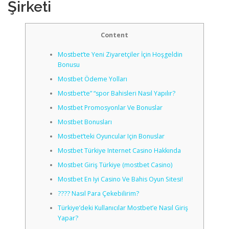
Şirketi
Content
Mostbet’te Yeni Ziyaretçiler İçin Hoşgeldin
Bonusu
Mostbet Ödeme Yolları
Mostbet’te” “spor Bahisleri Nasıl Yapılır?
Mostbet Promosyonlar Ve Bonuslar
Mostbet Bonusları
Mostbet’teki Oyuncular Için Bonuslar
Mostbet Türkiye Internet Casino Hakkında
Mostbet Giriş Türkiye (mostbet Casino)
Mostbet En Iyi Casino Ve Bahis Oyun Sitesi!
???? Nasıl Para Çekebilirim?
Türkiye’deki Kullanıcılar Mostbet’e Nasıl Giriş
Yapar?