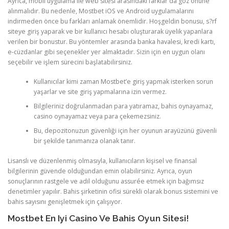
Ayrıca, mobil uygulama ile web sitesi arasındaki farklar da göz önüne
alınmalıdır. Bu nedenle, Mostbet iOS ve Android uygulamalarını
indirmeden önce bu farkları anlamak önemlidir. Hoşgeldin bonusu, s?rf
siteye giriş yaparak ve bir kullanıcı hesabı oluşturarak üyelik yapanlara
verilen bir bonustur. Bu yöntemler arasında banka havalesi, kredi kartı,
e-cüzdanlar gibi seçenekler yer almaktadır. Sizin için en uygun olanı
seçebilir ve işlem sürecini başlatabilirsiniz.
Kullanıcılar kimi zaman Mostbet’e giriş yapmak isterken sorun
yaşarlar ve site giriş yapmalarına izin vermez.
Bilgileriniz doğrulanmadan para yatıramaz, bahis oynayamaz,
casino oynayamaz veya para çekemezsiniz.
Bu, depozitonuzun güvenliği için her oyunun arayüzünü güvenli
bir şekilde tanımanıza olanak tanır.
Lisanslı ve düzenlenmiş olmasıyla, kullanıcıların kişisel ve finansal
bilgilerinin güvende olduğundan emin olabilirsiniz. Ayrıca, oyun
sonuçlarının rastgele ve adil olduğunu assurée etmek için bağımsız
denetimler yapılır. Bahis şirketinin ofisi sürekli olarak bonus sistemini ve
bahis sayısını genişletmek için çalışıyor.
Mostbet En Iyi Casino Ve Bahis Oyun Sitesi!