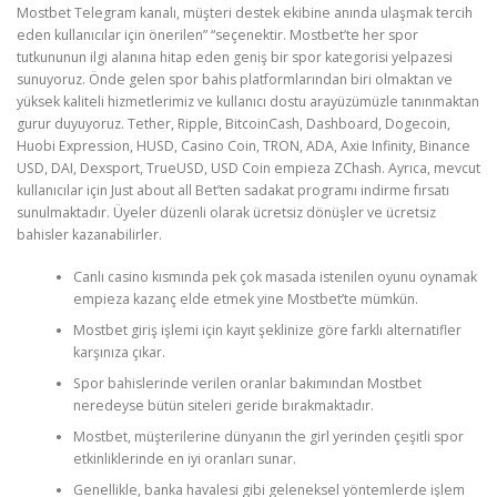
Mostbet Telegram kanalı, müşteri destek ekibine anında ulaşmak tercih
eden kullanıcılar için önerilen” “seçenektir. Mostbet’te her spor
tutkununun ilgi alanına hitap eden geniş bir spor kategorisi yelpazesi
sunuyoruz. Önde gelen spor bahis platformlarından biri olmaktan ve
yüksek kaliteli hizmetlerimiz ve kullanıcı dostu arayüzümüzle tanınmaktan
gurur duyuyoruz. Tether, Ripple, BitcoinCash, Dashboard, Dogecoin,
Huobi Expression, HUSD, Casino Coin, TRON, ADA, Axie Infinity, Binance
USD, DAI, Dexsport, TrueUSD, USD Coin empieza ZChash. Ayrıca, mevcut
kullanıcılar için Just about all Bet’ten sadakat programı indirme fırsatı
sunulmaktadır. Üyeler düzenli olarak ücretsiz dönüşler ve ücretsiz
bahisler kazanabilirler.
Canlı casino kısmında pek çok masada istenilen oyunu oynamak
empieza kazanç elde etmek yine Mostbet’te mümkün.
Mostbet giriş işlemi için kayıt şeklinize göre farklı alternatifler
karşınıza çıkar.
Spor bahislerinde verilen oranlar bakımından Mostbet
neredeyse bütün siteleri geride bırakmaktadır.
Mostbet, müşterilerine dünyanın the girl yerinden çeşitli spor
etkinliklerinde en iyi oranları sunar.
Genellikle, banka havalesi gibi geleneksel yöntemlerde işlem