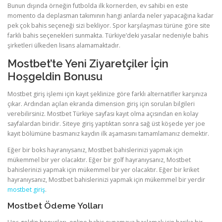
Bunun dışında örneğin futbolda ilk kornerden, ev sahibi en este
momento da deplasman takımının hangi anlarda neler yapacağına kadar
pek çok bahis seçeneği sizi bekliyor. Spor karşılaşması türüne göre site
farklı bahis seçenekleri sunmakta. Türkiye’deki yasalar nedeniyle bahis
şirketleri ülkeden lisans alamamaktadır.
Mostbet’te Yeni Ziyaretçiler İçin
Hoşgeldin Bonusu
Mostbet giriş işlemi için kayıt şeklinize göre farklı alternatifler karşınıza
çıkar. Ardından açılan ekranda dimension giriş için sorulan bilgileri
verebilirsiniz. Mostbet Türkiye sayfası kayıt olma açısından en kolay
sayfalardan biridir. Siteye giriş yaptıktan sonra sağ üst köşede yer joe
kayıt bölümüne basmanız kaydın ilk aşamasını tamamlamanız demektir.
Eğer bir boks hayranıysanız, Mostbet bahislerinizi yapmak için
mükemmel bir yer olacaktır. Eğer bir golf hayranıysanız, Mostbet
bahislerinizi yapmak için mükemmel bir yer olacaktır. Eğer bir kriket
hayranıysanız, Mostbet bahislerinizi yapmak için mükemmel bir yerdir
mostbet giriş
.
Mostbet Ödeme Yolları