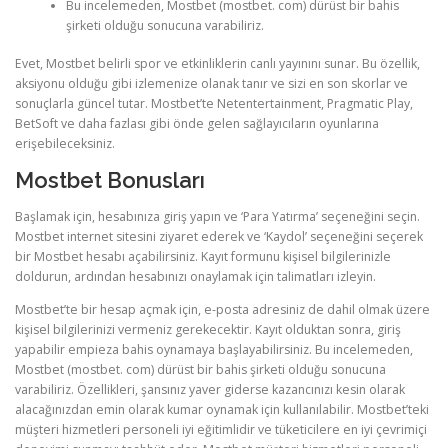
Bu incelemeden, Mostbet (mostbet. com) dürüst bir bahis
şirketi olduğu sonucuna varabiliriz.
Evet, Mostbet belirli spor ve etkinliklerin canlı yayınını sunar. Bu özellik,
aksiyonu olduğu gibi izlemenize olanak tanır ve sizi en son skorlar ve
sonuçlarla güncel tutar. Mostbet’te Netentertainment, Pragmatic Play,
BetSoft ve daha fazlası gibi önde gelen sağlayıcıların oyunlarına
erişebileceksiniz.
Mostbet Bonusları
Başlamak için, hesabınıza giriş yapın ve ‘Para Yatırma’ seçeneğini seçin.
Mostbet internet sitesini ziyaret ederek ve ‘Kaydol’ seçeneğini seçerek
bir Mostbet hesabı açabilirsiniz. Kayıt formunu kişisel bilgilerinizle
doldurun, ardından hesabınızı onaylamak için talimatları izleyin.
Mostbet’te bir hesap açmak için, e-posta adresiniz de dahil olmak üzere
kişisel bilgilerinizi vermeniz gerekecektir. Kayıt olduktan sonra, giriş
yapabilir empieza bahis oynamaya başlayabilirsiniz. Bu incelemeden,
Mostbet (mostbet. com) dürüst bir bahis şirketi olduğu sonucuna
varabiliriz. Özellikleri, şansınız yaver giderse kazancınızı kesin olarak
alacağınızdan emin olarak kumar oynamak için kullanılabilir. Mostbet’teki
müşteri hizmetleri personeli iyi eğitimlidir ve tüketicilere en iyi çevrimiçi