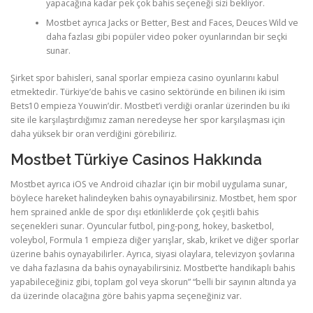
yapacağına kadar pek çok bahis seçeneği sizi bekliyor.
Mostbet ayrıca Jacks or Better, Best and Faces, Deuces Wild ve
daha fazlası gibi popüler video poker oyunlarından bir seçki
sunar.
Şirket spor bahisleri, sanal sporlar empieza casino oyunlarını kabul
etmektedir. Türkiye’de bahis ve casino sektöründe en bilinen iki isim
Bets10 empieza Youwin’dir. Mostbet’i verdiği oranlar üzerinden bu iki
site ile karşılaştırdığımız zaman neredeyse her spor karşılaşması için
daha yüksek bir oran verdiğini görebiliriz.
Mostbet Türkiye Casinos Hakkında
Mostbet ayrıca iOS ve Android cihazlar için bir mobil uygulama sunar,
böylece hareket halindeyken bahis oynayabilirsiniz. Mostbet, hem spor
hem sprained ankle de spor dışı etkinliklerde çok çeşitli bahis
seçenekleri sunar. Oyuncular futbol, ping-pong, hokey, basketbol,
voleybol, Formula 1 empieza diğer yarışlar, skab, kriket ve diğer sporlar
üzerine bahis oynayabilirler. Ayrıca, siyasi olaylara, televizyon şovlarına
ve daha fazlasına da bahis oynayabilirsiniz. Mostbet’te handikaplı bahis
yapabileceğiniz gibi, toplam gol veya skorun” “belli bir sayının altında ya
da üzerinde olacağına göre bahis yapma seçeneğiniz var.