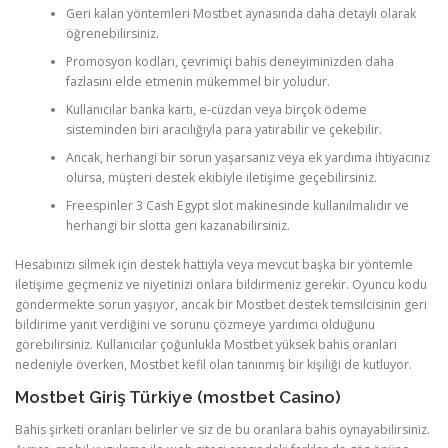
Geri kalan yöntemleri Mostbet aynasında daha detaylı olarak
öğrenebilirsiniz.
Promosyon kodları, çevrimiçi bahis deneyiminizden daha
fazlasını elde etmenin mükemmel bir yoludur.
Kullanıcılar banka kartı, e-cüzdan veya birçok ödeme
sisteminden biri aracılığıyla para yatırabilir ve çekebilir.
Ancak, herhangi bir sorun yaşarsanız veya ek yardıma ihtiyacınız
olursa, müşteri destek ekibiyle iletişime geçebilirsiniz.
Freespinler 3 Cash Egypt slot makinesinde kullanılmalıdır ve
herhangi bir slotta geri kazanabilirsiniz.
Hesabınızı silmek için destek hattıyla veya mevcut başka bir yöntemle
iletişime geçmeniz ve niyetinizi onlara bildirmeniz gerekir. Oyuncu kodu
göndermekte sorun yaşıyor, ancak bir Mostbet destek temsilcisinin geri
bildirime yanıt verdiğini ve sorunu çözmeye yardımcı olduğunu
görebilirsiniz. Kullanıcılar çoğunlukla Mostbet yüksek bahis oranları
nedeniyle överken, Mostbet kefil olan tanınmış bir kişiliği de kutluyor.
Mostbet Giriş Türkiye (mostbet Casino)
Bahis şirketi oranları belirler ve siz de bu oranlara bahis oynayabilirsiniz.