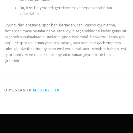
Bu, özel bir yetenek gerektirmez ve herkes tarafından
kullanılabilir.
Oyun türleri arasında; spor bahislerinden, canlı casino oyunlarına,
slotlardan masa oyunlarına ve sanal oyun seçeneklerine kadar geniş bir
seçenek sunulmaktadır. Bunların içinde balompié, basketbol, tenis gibi
popüler spor dallarının yanı sıra, poker, baccarat, blackjack empieza
rulet gibi klasik casino oyunları weil yer almaktadır. Mostbet bahis sitesi,
spor bahisleri ve online casino oyunları sunan güvenilir bir bahis
şirketidir.
DIPOSKAN DI
MOSTBET TR