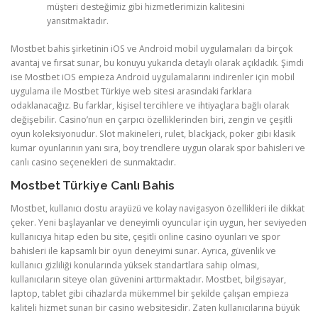
müşteri desteğimiz gibi hizmetlerimizin kalitesini
yansıtmaktadır.
Mostbet bahis şirketinin iOS ve Android mobil uygulamaları da birçok
avantaj ve fırsat sunar, bu konuyu yukarıda detaylı olarak açıkladık. Şimdi
ise Mostbet iOS empieza Android uygulamalarını indirenler için mobil
uygulama ile Mostbet Türkiye web sitesi arasındaki farklara
odaklanacağız. Bu farklar, kişisel tercihlere ve ihtiyaçlara bağlı olarak
değişebilir. Casino’nun en çarpıcı özelliklerinden biri, zengin ve çeşitli
oyun koleksiyonudur. Slot makineleri, rulet, blackjack, poker gibi klasik
kumar oyunlarının yanı sıra, boy trendlere uygun olarak spor bahisleri ve
canlı casino seçenekleri de sunmaktadır.
Mostbet Türkiye Canlı Bahis
Mostbet, kullanıcı dostu arayüzü ve kolay navigasyon özellikleri ile dikkat
çeker. Yeni başlayanlar ve deneyimli oyuncular için uygun, her seviyeden
kullanıcıya hitap eden bu site, çeşitli online casino oyunları ve spor
bahisleri ile kapsamlı bir oyun deneyimi sunar. Ayrıca, güvenlik ve
kullanıcı gizliliği konularında yüksek standartlara sahip olması,
kullanıcıların siteye olan güvenini arttırmaktadır. Mostbet, bilgisayar,
laptop, tablet gibi cihazlarda mükemmel bir şekilde çalışan empieza
kaliteli hizmet sunan bir casino websitesidir. Zaten kullanıcılarına büyük