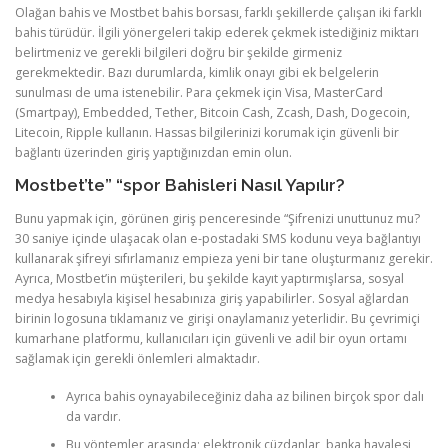
Olağan bahis ve Mostbet bahis borsası, farklı şekillerde çalışan iki farklı
bahis türüdür. İlgili yönergeleri takip ederek çekmek istediğiniz miktarı
belirtmeniz ve gerekli bilgileri doğru bir şekilde girmeniz
gerekmektedir. Bazı durumlarda, kimlik onayı gibi ek belgelerin
sunulması de uma istenebilir. Para çekmek için Visa, MasterCard
(Smartpay), Embedded, Tether, Bitcoin Cash, Zcash, Dash, Dogecoin,
Litecoin, Ripple kullanın. Hassas bilgilerinizi korumak için güvenli bir
bağlantı üzerinden giriş yaptığınızdan emin olun.
Mostbet’te” “spor Bahisleri Nasıl Yapılır?
Bunu yapmak için, görünen giriş penceresinde “Şifrenizi unuttunuz mu?
30 saniye içinde ulaşacak olan e-postadaki SMS kodunu veya bağlantıyı
kullanarak şifreyi sıfırlamanız empieza yeni bir tane oluşturmanız gerekir.
Ayrıca, Mostbet’in müşterileri, bu şekilde kayıt yaptırmışlarsa, sosyal
medya hesabıyla kişisel hesabınıza giriş yapabilirler. Sosyal ağlardan
birinin logosuna tıklamanız ve girişi onaylamanız yeterlidir. Bu çevrimiçi
kumarhane platformu, kullanıcıları için güvenli ve adil bir oyun ortamı
sağlamak için gerekli önlemleri almaktadır.
Ayrıca bahis oynayabileceğiniz daha az bilinen birçok spor dalı
da vardır.
Bu yöntemler arasında; elektronik cüzdanlar, banka havalesi,