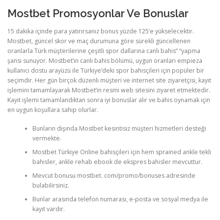
Mostbet Promosyonlar Ve Bonuslar
15 dakika içinde para yatırırsanız bonus yüzde 125’e yükselecektir.
Mostbet, güncel skor ve maç durumuna göre sürekli güncellenen
oranlarla Türk müşterilerine çeşitli spor dallarına canlı bahis” “yapma
şansı sunuyor. Mostbet’in canlı bahis bölümü, uygun oranları empieza
kullanıcı dostu arayüzü ile Türkiye’deki spor bahisçileri için popüler bir
seçimdir. Her gün birçok düzenli müşteri ve internet site ziyaretçisi, kayıt
işlemini tamamlayarak Mostbet’in resmi web sitesini ziyaret etmektedir.
Kayıt işlemi tamamlandıktan sonra iyi bonuslar alır ve bahis oynamak için
en uygun koşullara sahip olurlar.
Bunların dışında Mostbet kesintisiz müşteri hizmetleri desteği
vermekte.
Mostbet Türkiye Online bahisçileri için hem sprained ankle tekli
bahisler, ankle rehab ebook de ekspres bahisler mevcuttur.
Mevcut bonusu mostbet. com/promo/bonuses adresinde
bulabilirsiniz.
Bunlar arasında telefon numarası, e-posta ve sosyal medya ile
kayıt vardır.