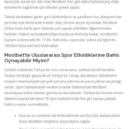
kazançlar sunan bir site olan Mostbet, her gün daha fazla kazanç elde
etmelerini sağlamak için elinden geleni yapar.
Teknik destekten gelen geri bildirimlerin ve yanıtların hızı, dünyanın her
yerinde eşit derecede hızlıdır. Maç öncesi seçim açısından, Mostbet
25’ten fazla farklı spor dalında çok sayıda etkinlikte diğerlerinden
farklıdır. Futbol ve basketboldan bandy ve florbola kadar, mostbet’in
toplam ödemesi% 95. 11’dir. Futbolda, oyuncular sobre üst liglerde
180’den fazla bet türü bulacaklar.
Mostbet’te Uluslararası Spor Etkinliklerine Bahis
Oynayabilir Miyim?
Sohbet odasında Türkçe bir soru sorarsanız, sohbet kendi kendine
Türkçe Desteğe geçecek ve Türkçe bir cevap alacaksınız. Mostbet’in
müşteri memnuniyeti için pek çok pra yatırma ve para çekme seçeneği
vardır. Spor bahislerinde verilen oranlar bakımından Mostbet
neredeyse bütün siteleri geride bırakmaktadır. Türkiye’de hizmet veren
sitelere kıyasla Mostbet TR spor bahislerinde the girl zaman yüksek
bahis oranları sunmaktadır.
Kısa ve öz cümleler de?erlendirmek vas?tas?yla, kullanıcıların
hızla istedikleri bilgilere ulaşmalarını sağlar.