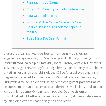
Para Yatırma Ve Çekme
Mostbet’te Promosyon Kodlarını Kullanma
Para Yatirmadan Bonus
Mostbet Online Casino Oyunları Ve Sanal
Sporlar Hakkında Bir Inceleme Yapabilir
Misiniz?
Bahis Türleri Ve Oran Formatı
Uluslararası bahis şirketi Mostbet. com’un resmi web sitesine,
engellemeyi aşarak kolay bir ?ekilde erişilebilir. Bunu yapmak için, trafik
tasarrufu moduna sahip bir tarayıcı (Opera, Firefox) veya VPN hizmetleri
kullanmanız gerekir. Ana sayfada, engelleme atlamalarının yanı sıra bahis
şirketinin her zaman erişilebilir olduğu iOS ve Android uygulamalarına
bağlantılar içeren ek bir bölüm vardır. Mostbet online online casino,
Türkiye’deki oyuncular için hızlı, kolay” “empieza güvenli para yatırma ve
çekme işlemleri sunar. Bu amaçla, son derece güvenli olan ve kullanıcılar
için basit bir ödeme yöntemi sunan popüler ödeme sistemleri
kullanılmaktadır. Mostbet’in on line casino bölümü, slot makineleri, masa
oyunları empieza canlı casino seçeneklerini içerir.