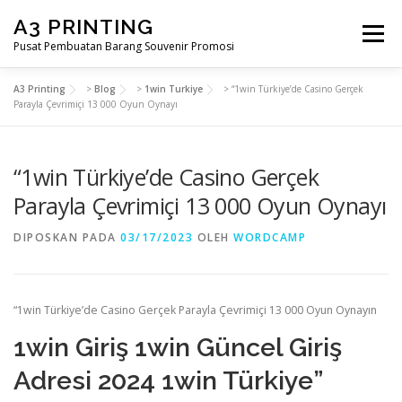
Lompat
A3 PRINTING
ke
Menu
konten
Pusat Pembuatan Barang Souvenir Promosi
A3 Printing
>
Blog
>
1win Turkiye
>
“1win Türkiye’de Casino Gerçek
BERANDA
PRODUK KAMI
SHOP
Parayla Çevrimiçi 13 000 Oyun Oynayı
“1win Türkiye’de Casino Gerçek
SAMPLE PAGE
Parayla Çevrimiçi 13 000 Oyun Oynayı
DIPOSKAN PADA
03/17/2023
OLEH
WORDCAMP
“1win Türkiye’de Casino Gerçek Parayla Çevrimiçi 13 000 Oyun Oynayın
1win Giriş 1win Güncel Giriş
Adresi 2024 1win Türkiye”