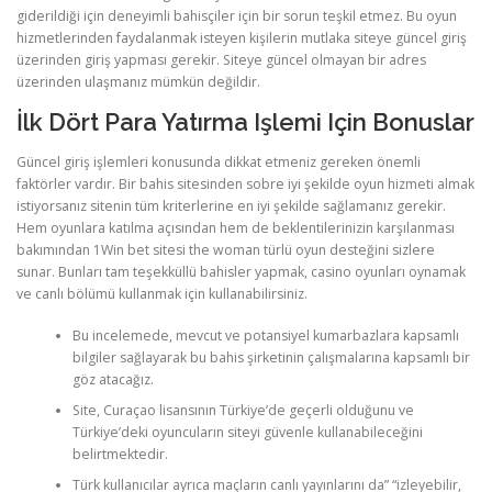
giderildiği için deneyimli bahisçiler için bir sorun teşkil etmez. Bu oyun
hizmetlerinden faydalanmak isteyen kişilerin mutlaka siteye güncel giriş
üzerinden giriş yapması gerekir. Siteye güncel olmayan bir adres
üzerinden ulaşmanız mümkün değildir.
İlk Dört Para Yatırma Işlemi Için Bonuslar
Güncel giriş işlemleri konusunda dikkat etmeniz gereken önemli
faktörler vardır. Bir bahis sitesinden sobre iyi şekilde oyun hizmeti almak
istiyorsanız sitenin tüm kriterlerine en iyi şekilde sağlamanız gerekir.
Hem oyunlara katılma açısından hem de beklentilerinizin karşılanması
bakımından 1Win bet sitesi the woman türlü oyun desteğini sizlere
sunar. Bunları tam teşekküllü bahisler yapmak, casino oyunları oynamak
ve canlı bölümü kullanmak için kullanabilirsiniz.
Bu incelemede, mevcut ve potansiyel kumarbazlara kapsamlı
bilgiler sağlayarak bu bahis şirketinin çalışmalarına kapsamlı bir
göz atacağız.
Site, Curaçao lisansının Türkiye’de geçerli olduğunu ve
Türkiye’deki oyuncuların siteyi güvenle kullanabileceğini
belirtmektedir.
Türk kullanıcılar ayrıca maçların canlı yayınlarını da” “izleyebilir,