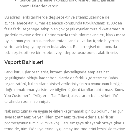
Güncel giriş işlemleri konusunda dikkat etmeniz gereken
önemli faktörler vardır.
Bu adres ileriki tarihlerde değişecektir ve sitemiz üzerinde de
güncellenecektir. Kumar eğlencesi konusunda tutkuluysanız, 1500’den
fazla farklı seçeneğe sahip olan çok çeşitli oyunlarımıza dikkat etmenizi
şiddetle tavsiye ederiz. Casinomuzda renkli slot makineleri, klasik masa
oyunlarının yanı sıra kumarhanemizin sanal duvarları içinde heyecan
verici canlı krupiye oyunları bulacaksınız. Bunları kişisel dolabınızda
etkinleştirebilir ve bir freebet veya depozitosuz bonus alabilirsiniz.
Vsport Bahisleri
Farklı kuruluşlar oranlarda, hizmet işlevselliğinde empieza hat
çeşitliliğinde olduğu kadar bonuslarda da farklılık göstermez. Bahis
organizatörü, kullanıcıların kişisel verilerini yalnızca oyuncunun kimliğini
doğrulamak amacıyla ister ve bilgileri üçüncü taraflara aktarmaz. “Know
You Customer” – “Müşterini Tanı” ilkesi, uluslararası bahis şirketi 1Win
tarafından benimsenmiştir.
Nabzınızı tutmak ve uygun teklifleri kaçırmamak için bu bölümü her gün
ziyaret etmenizi ve yenilikleri görmenizi tavsiye ederiz. Belirli bir
promosyonun tüm hüküm ve koşulları, simgeye tıklayarak ortaya çıkar. Bu
temelde, tüm 1Win üyelerine uygulamayı indirmelerini kesinlikle tavsiye