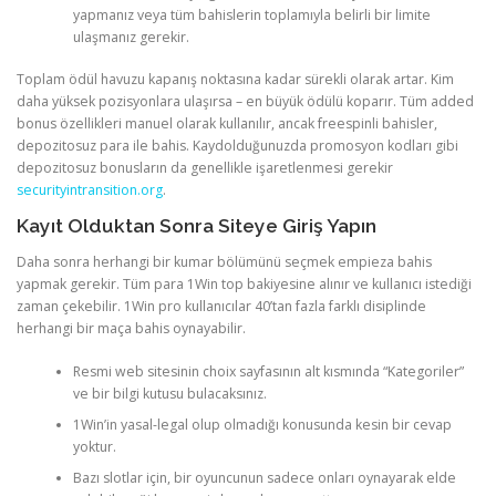
yapmanız veya tüm bahislerin toplamıyla belirli bir limite
ulaşmanız gerekir.
Toplam ödül havuzu kapanış noktasına kadar sürekli olarak artar. Kim
daha yüksek pozisyonlara ulaşırsa – en büyük ödülü koparır. Tüm added
bonus özellikleri manuel olarak kullanılır, ancak freespinli bahisler,
depozitosuz para ile bahis. Kaydolduğunuzda promosyon kodları gibi
depozitosuz bonusların da genellikle işaretlenmesi gerekir
securityintransition.org
.
Kayıt Olduktan Sonra Siteye Giriş Yapın
Daha sonra herhangi bir kumar bölümünü seçmek empieza bahis
yapmak gerekir. Tüm para 1Win top bakiyesine alınır ve kullanıcı istediği
zaman çekebilir. 1Win pro kullanıcılar 40’tan fazla farklı disiplinde
herhangi bir maça bahis oynayabilir.
Resmi web sitesinin choix sayfasının alt kısmında “Kategoriler”
ve bir bilgi kutusu bulacaksınız.
1Win’in yasal-legal olup olmadığı konusunda kesin bir cevap
yoktur.
Bazı slotlar için, bir oyuncunun sadece onları oynayarak elde