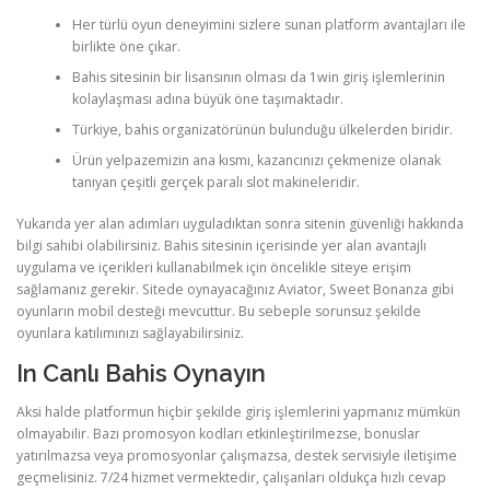
Her türlü oyun deneyimini sizlere sunan platform avantajları ile
birlikte öne çıkar.
Bahis sitesinin bir lisansının olması da 1win giriş işlemlerinin
kolaylaşması adına büyük öne taşımaktadır.
Türkiye, bahis organizatörünün bulunduğu ülkelerden biridir.
Ürün yelpazemizin ana kısmı, kazancınızı çekmenize olanak
tanıyan çeşitli gerçek paralı slot makineleridir.
Yukarıda yer alan adımları uyguladıktan sonra sitenin güvenliği hakkında
bilgi sahibi olabilirsiniz. Bahis sitesinin içerisinde yer alan avantajlı
uygulama ve içerikleri kullanabilmek için öncelikle siteye erişim
sağlamanız gerekir. Sitede oynayacağınız Aviator, Sweet Bonanza gibi
oyunların mobil desteği mevcuttur. Bu sebeple sorunsuz şekilde
oyunlara katılımınızı sağlayabilirsiniz.
In Canlı Bahis Oynayın
Aksi halde platformun hiçbir şekilde giriş işlemlerini yapmanız mümkün
olmayabilir. Bazı promosyon kodları etkinleştirilmezse, bonuslar
yatırılmazsa veya promosyonlar çalışmazsa, destek servisiyle iletişime
geçmelisiniz. 7/24 hizmet vermektedir, çalışanları oldukça hızlı cevap