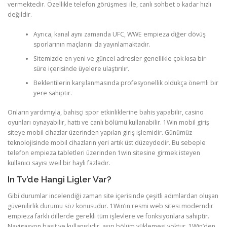
vermektedir. Özellikle telefon görüşmesi ile, canlı sohbet o kadar hızlı
değildir.
Ayrıca, kanal aynı zamanda UFC, WWE empieza diğer dövüş
sporlarının maçlarını da yayınlamaktadır.
Sitemizde en yeni ve güncel adresler genellikle çok kısa bir
süre içerisinde üyelere ulaştırılır.
Beklentilerin karşılanmasında profesyonellik oldukça önemli bir
yere sahiptir.
Onların yardımıyla, bahisçi spor etkinliklerine bahis yapabilir, casino
oyunları oynayabilir, hattı ve canlı bölümü kullanabilir. 1Win mobil giriş
siteye mobil cihazlar üzerinden yapılan giriş işlemidir. Günümüz
teknolojisinde mobil cihazların yeri artık üst düzeydedir. Bu sebeple
telefon empieza tabletleri üzerinden 1win sitesine girmek isteyen
kullanıcı sayısı weil bir hayli fazladır.
In Tv’de Hangi Ligler Var?
Gibi durumlar incelendiği zaman site içerisinde çeşitli adımlardan oluşan
güvenilirlik durumu söz konusudur. 1Win’in resmi web sitesi moderndir
empieza farklı dillerde gerekli tüm işlevlere ve fonksiyonlara sahiptir.
Navigasyon basit ve kullanışlıdır, aşırı bölüm yüklemesi yoktur. 1Win’den