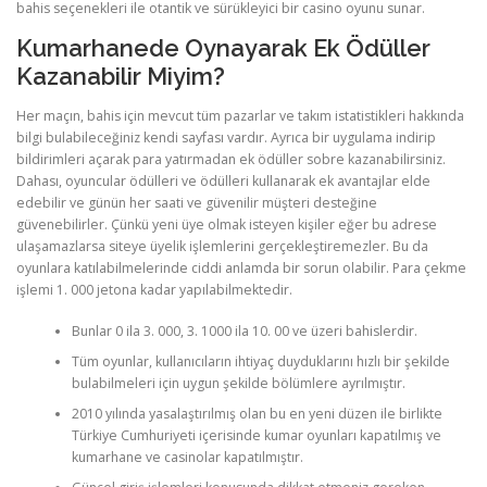
bahis seçenekleri ile otantik ve sürükleyici bir casino oyunu sunar.
Kumarhanede Oynayarak Ek Ödüller
Kazanabilir Miyim?
Her maçın, bahis için mevcut tüm pazarlar ve takım istatistikleri hakkında
bilgi bulabileceğiniz kendi sayfası vardır. Ayrıca bir uygulama indirip
bildirimleri açarak para yatırmadan ek ödüller sobre kazanabilirsiniz.
Dahası, oyuncular ödülleri ve ödülleri kullanarak ek avantajlar elde
edebilir ve günün her saati ve güvenilir müşteri desteğine
güvenebilirler. Çünkü yeni üye olmak isteyen kişiler eğer bu adrese
ulaşamazlarsa siteye üyelik işlemlerini gerçekleştiremezler. Bu da
oyunlara katılabilmelerinde ciddi anlamda bir sorun olabilir. Para çekme
işlemi 1. 000 jetona kadar yapılabilmektedir.
Bunlar 0 ila 3. 000, 3. 1000 ila 10. 00 ve üzeri bahislerdir.
Tüm oyunlar, kullanıcıların ihtiyaç duyduklarını hızlı bir şekilde
bulabilmeleri için uygun şekilde bölümlere ayrılmıştır.
2010 yılında yasalaştırılmış olan bu en yeni düzen ile birlikte
Türkiye Cumhuriyeti içerisinde kumar oyunları kapatılmış ve
kumarhane ve casinolar kapatılmıştır.