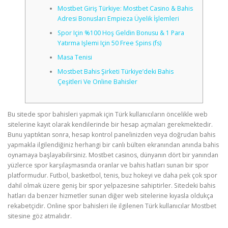
Mostbet Giriş Türkiye: Mostbet Casino & Bahis
Adresi Bonusları Empieza Üyelik İşlemleri
Spor Için %100 Hoş Geldin Bonusu & 1 Para
Yatırma Işlemi Için 50 Free Spins (fs)
Masa Tenisi
Mostbet Bahis Şirketi Türkiye’deki Bahis
Çeşitleri Ve Online Bahisler
Bu sitede spor bahisleri yapmak için Türk kullanıcıların öncelikle web
sitelerine kayıt olarak kendilerinde bir hesap açmaları gerekmektedir.
Bunu yaptıktan sonra, hesap kontrol panelinizden veya doğrudan bahis
yapmakla ilgilendiğiniz herhangi bir canlı bülten ekranından anında bahis
oynamaya başlayabilirsiniz. Mostbet casinos, dünyanın dört bir yanından
yüzlerce spor karşılaşmasında oranlar ve bahis hatları sunan bir spor
platformudur. Futbol, basketbol, tenis, buz hokeyi ve daha pek çok spor
dahil olmak üzere geniş bir spor yelpazesine sahiptirler. Sitedeki bahis
hatları da benzer hizmetler sunan diğer web sitelerine kıyasla oldukça
rekabetçidir. Online spor bahisleri ile ilgilenen Türk kullanıcılar Mostbet
sitesine göz atmalıdır.