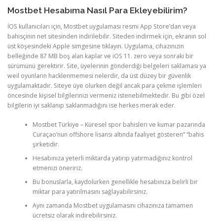
Mostbet Hesabıma Nasıl Para Ekleyebilirim?
İOS kullanıcıları için, Mostbet uygulaması resmi App Store’dan veya
bahisçinin net sitesinden indirilebilir. Siteden indirmek için, ekranın sol
üst köşesindeki Apple simgesine tıklayın. Uygulama, cihazınızın
belleğinde 87 MB boş alan kaplar ve iOS 11. zero veya sonraki bir
sürümünü gerektirir. Site, üyelerinin gönderdiği belgeleri saklaması ya
weil oyunların hacklenmemesi nelerdir, da üst düzey bir güvenlik
uygulamaktadır. Siteye üye olurken değil ancak para çekme işlemleri
öncesinde kişisel bilgilerinizi vermeniz istenebilmektedir. Bu gibi özel
bilgilerin iyi saklanıp saklanmadığını ise herkes merak eder.
Mostbet Türkiye – Küresel spor bahisleri ve kumar pazarında
Curaçao’nun offshore lisansı altında faaliyet gösteren” “bahis
şirketidir.
Hesabınıza yeterli miktarda yatırıp yatırmadığınız kontrol
etmenizi öneririz.
Bu bonuslarla, kaydolurken genellikle hesabınıza belirli bir
miktar para yatırılmasını sağlayabilirsiniz.
Aynı zamanda Mostbet uygulamasını cihazınıza tamamen
ücretsiz olarak indirebilirsiniz.