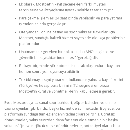
Ek olarak, Mostbet’in kayıt seçenekleri, farklı müşteri
tercihlerine ve ihtiyaçlarına uyacak şekilde tasarlanmıştır.
Para çekme işlemleri 24 saat içinde yapılabilir ve para yatırma
işlemleri anında gerçekleşir.
Öte yandan, online casino ve spor bahisleri tutkunları için
Mostbet, sunduğu kaliteli hizmet sayesinde oldukça popüler bir
platformdur.
Unutmamanız gereken bir nokta ise, bu APK’nin güncel ve
güvenilir bir kaynaktan indirilmesi” “gerektiğidir.
Bu kayıt biçiminde şifre otomatik olarak oluşturulur – kayıttan
hemen sonra yeni oyuncuya bildirilir.
Tek tıklamayla kayıt yaparken, kullanıcının yalnızca kayıt ülkesini
(Türkiye) ve hesap para birimini (TL) seçmesi empieza
Mostbet’in kural ve yönetmeliklerini kabul etmesi gerekir.
Evet, Mostbet ayrıca sanal spor bahisleri, eSpor bahisleri ve online
casino oyunları gibi bir dizi başka hizmet de sunmaktadır. Böylece, bu
platformun sunduğu tüm eğlencenin tadını çıkarabilirsiniz. Ücretsiz
döndürmeler, bahislerinizden daha fazlasını elde etmenin bir başka
yoludur.” “[newline]Bu ücretsiz döndürmelerle, potansiyel olarak bazı