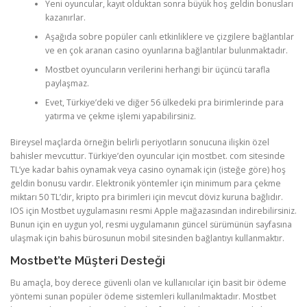
Yeni oyuncular, kayıt olduktan sonra büyük hoş geldin bonusları
kazanırlar.
Aşağıda sobre popüler canlı etkinliklere ve çizgilere bağlantılar
ve en çok aranan casino oyunlarına bağlantılar bulunmaktadır.
Mostbet oyuncuların verilerini herhangi bir üçüncü tarafla
paylaşmaz.
Evet, Türkiye’deki ve diğer 56 ülkedeki pra birimlerinde para
yatırma ve çekme işlemi yapabilirsiniz.
Bireysel maçlarda örneğin belirli periyotların sonucuna ilişkin özel
bahisler mevcuttur. Türkiye’den oyuncular için mostbet. com sitesinde
TL’ye kadar bahis oynamak veya casino oynamak için (isteğe göre) hoş
geldin bonusu vardır. Elektronik yöntemler için minimum para çekme
miktarı 50 TL’dir, kripto pra birimleri için mevcut döviz kuruna bağlıdır.
IOS için Mostbet uygulamasını resmi Apple mağazasından indirebilirsiniz.
Bunun için en uygun yol, resmi uygulamanın güncel sürümünün sayfasına
ulaşmak için bahis bürosunun mobil sitesinden bağlantıyı kullanmaktır.
Mostbet’te Müşteri Desteği
Bu amaçla, boy derece güvenli olan ve kullanıcılar için basit bir ödeme
yöntemi sunan popüler ödeme sistemleri kullanılmaktadır. Mostbet