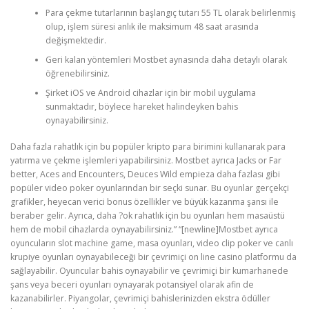
Para çekme tutarlarının başlangıç tutarı 55 TL olarak belirlenmiş
olup, işlem süresi anlık ile maksimum 48 saat arasında
değişmektedir.
Geri kalan yöntemleri Mostbet aynasında daha detaylı olarak
öğrenebilirsiniz.
Şirket iOS ve Android cihazlar için bir mobil uygulama
sunmaktadır, böylece hareket halindeyken bahis
oynayabilirsiniz.
Daha fazla rahatlık için bu popüler kripto para birimini kullanarak para
yatırma ve çekme işlemleri yapabilirsiniz. Mostbet ayrıca Jacks or Far
better, Aces and Encounters, Deuces Wild empieza daha fazlası gibi
popüler video poker oyunlarından bir seçki sunar. Bu oyunlar gerçekçi
grafikler, heyecan verici bonus özellikler ve büyük kazanma şansı ile
beraber gelir. Ayrıca, daha ?ok rahatlık için bu oyunları hem masaüstü
hem de mobil cihazlarda oynayabilirsiniz.” “[newline]Mostbet ayrıca
oyuncuların slot machine game, masa oyunları, video clip poker ve canlı
krupiye oyunları oynayabileceği bir çevrimiçi on line casino platformu da
sağlayabilir. Oyuncular bahis oynayabilir ve çevrimiçi bir kumarhanede
şans veya beceri oyunları oynayarak potansiyel olarak afin de
kazanabilirler. Piyangolar, çevrimiçi bahislerinizden ekstra ödüller