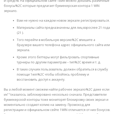
и средств. На официальном сайте 1Вин можно доказать различные
бонусы%2C которые предлагает букмекерская контора 1 WIN
зеркало.
Вам не нужно на каждом новом зеркале регистрироваться.
Материалы сайта предназначены для лиц взрослее 21 года
(21 ).
Того перейти в мобильную версию%2C впишите а
браузере вашего телефона адрес официального сайта или
зеркала.
Кроме этого беттеры могут фильтровать спортивные
турниры по другим параметрам – тип%2C время и т. д.
В таких случаях пользователь должен обратиться в службу
помощи 1win%2C чтобы обойтись проблему и
восстановить доступ к аккаунту.
Вы а любой момент сможем найти рабочее зеркало%2C даже если
их” “оказалось заблокировано несколько сначала. Представители
букмекерской конторы тоже мониторят блокировку своих зеркал и
моментально создают копию на замену. Промокод для
регистрации и официальном сейте 1WIN отличается от них бонусов.