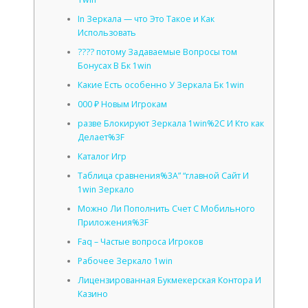
In Зеркала — что Это Такое и Как
Использовать
???? потому Задаваемые Вопросы том
Бонусах В Бк 1win
Какие Есть особенно У Зеркала Бк 1win
000 ₽ Новым Игрокам
разве Блокируют Зеркала 1win%2C И Кто как
Делает%3F
Каталог Игр
Таблица сравнения%3A” “главной Сайт И
1win Зеркало
Можно Ли Пополнить Счет С Мобильного
Приложения%3F
Faq – Частые вопроса Игроков
Рабочее Зеркало 1win
Лицензированная Букмекерская Контора И
Казино