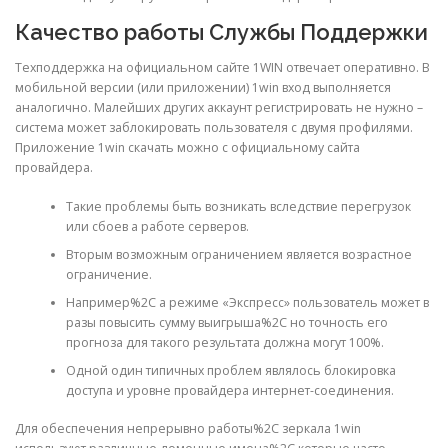
Качество работы Службы Поддержки
Техподдержка на официальном сайте 1WIN отвечает оперативно. В
мобильной версии (или приложении) 1win вход выполняется
аналогично. Малейших других аккаунт регистрировать не нужно –
система может заблокировать пользователя с двумя профилями.
Приложение 1win скачать можно с официальному сайта
провайдера.
Такие проблемы быть возникать вследствие перегрузок
или сбоев а работе серверов.
Вторым возможным ограничением является возрастное
ограничение.
Например%2C а режиме «Экспресс» пользователь может в
разы повысить сумму выигрыша%2C но точность его
прогноза для такого результата должна могут 100%.
Одной один типичных проблем являлось блокировка
доступа и уровне провайдера интернет-соединения.
Для обеспечения непрерывно работы%2C зеркала 1win