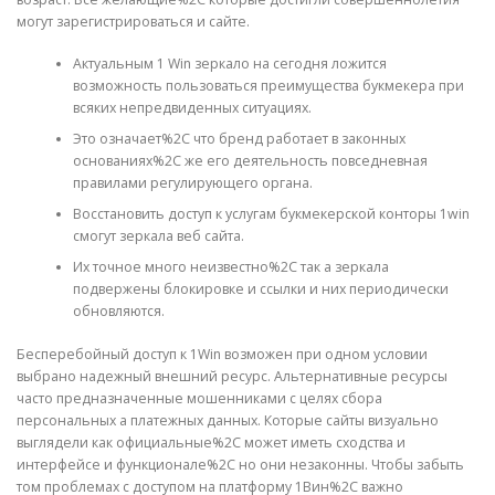
могут зарегистрироваться и сайте.
Актуальным 1 Win зеркало на сегодня ложится
возможность пользоваться преимущества букмекера при
всяких непредвиденных ситуациях.
Это означает%2C что бренд работает в законных
основаниях%2C же его деятельность повседневная
правилами регулирующего органа.
Восстановить доступ к услугам букмекерской конторы 1win
смогут зеркала веб сайта.
Их точное много неизвестно%2C так а зеркала
подвержены блокировке и ссылки и них периодически
обновляются.
Бесперебойный доступ к 1Win возможен при одном условии
выбрано надежный внешний ресурс. Альтернативные ресурсы
часто предназначенные мошенниками с целях сбора
персональных а платежных данных. Которые сайты визуально
выглядели как официальные%2C может иметь сходства и
интерфейсе и функционале%2C но они незаконны. Чтобы забыть
том проблемах с доступом на платформу 1Вин%2C важно