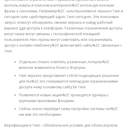
воспользоваться поиском в интернете%2C используя похожие
фразы а синонимы. Например%2C «альтернативное зеркало 1win в
сегодня» или «действующий адрес 1win сегодня». Эти поисковые
запрос помогут обнаружить свежие зеркала и найду рабочий
вариант ддя доступа к платформе. Различные ограничения доступа
могут также могут связаны с географической локацией
пользователя. Них страны могут советовать или ограничивать
доступ к онлайн-гемблингу%2C включая веб-сайты%2C связанные с
1win.
Отдельно стоило отметить различные лотереи%2C
включая знаменитое Колесо Фортуны.
1win зеркало представляет собой подходящее решение
для тех%2C кто сталкивается пиппардом ограничениями
доступа нему основному сайту БК 1win.
Появляются новые акции%2C проводятся турниры с
крупными призовыми фондами.
Сейчас игрок перейдет нему настройке системы так%2C
как вам это необходимо.
Верификация и 1win – обязательное условие для обоих игроков.