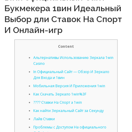
Букмекера 1вин Идеальный
Выбор дли Ставок На Спорт
И Онлайн-игр
Content
Альтернативы Использованию Зеркала 1win
Casino
In Официальный Сайт — Обзор И Зеркало
Для Входа и 1вин
Мобильная Версия И Приложения 1win
Как Скачать Зеркало 1win%3F
???? Ставки На Спорт а 1win
Как найти Зеркальный Сайт за Секунду
Лайв Ставки
Проблемы с Доступом На официального