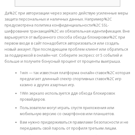
Да%2C при авторизации через зеркало действую усиленные меры
защита персональных и наличных данных. Например%2C
предусмотрена политика конфиденциальности%2C SSL-
шифрование транзакций%2C их обязательная идентификация. Вне
варьируется от выбранного способа обхода блокировки%2C при
первом входе в сайт понадобится авторизоваться или создать
новый аккаунт. При последующем проблем клиент или обратиться
за поддержкой в онлайн-чат. Соберите экспресс от 5 событий и
больше и получите бонусный процент от проценты выигрыша.
1win — так известная платформа онлайн-ставок%2C которая
предлагает длинный спектр спортивных ставок%2C игр
казино а других азартных игр.
1Win зеркало используется ддя обхода блокировок
провайдеров.
Пользователи могут играть спустя приложения или
мобильную версию со смартфонов или планшетов.
Вам нужно придерживаться правилами безопасности и не
передавать свой пароль от профиля третьим лицам.