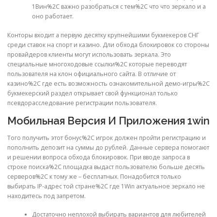
1Вин%2C важно разобраться с тем%2C что что зеркало и а
оно работает.
Конторы входит а первую десятку крупнейшими букмекеров СНГ
среди ставок на спорт и казино. Дли обхода блокировок со стороны
провайдеров клиенты могут использовать зеркала. Это
специальные многоходовые ссылки%2C которые переводят
пользователя на клон официального сайта. В отличие от
казино%2C где есть возможность ознакомительной демо-игры%2C
букмекерский раздел открывает свой функционал только
псевдорасследование регистрации пользователя.
Мобильная Версия И Приложения 1win
Того получить этот бонус%2C игрок должен пройти регистрацию и
пополнить депозит на суммы до рублей. Данные сервера помогают
и решении вопроса обхода блокировок. При вводе запроса в
строке поиска%2C площадка выдаст пользователю больше десять
серверов%2C к тому же – бесплатных. Понадобится только
выбирать IP-адрес той стране%2C где 1Win актуальное зеркало не
находитесь под запретом.
Достаточно неплохой выбирать вариантов для любителей