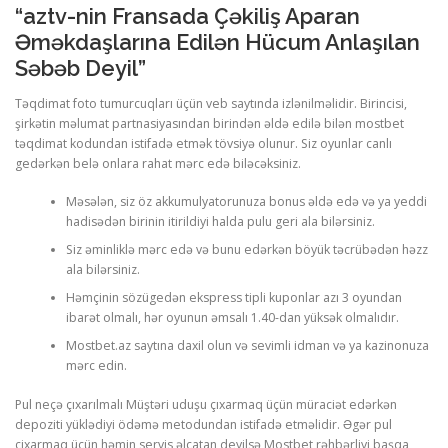
“aztv-nin Fransada Çəkiliş Aparan
Əməkdaşlarına Edilən Hücum Anlaşılan
Səbəb Deyil”
Təqdimat foto tumurcuqları üçün veb saytında izlənilməlidir. Birincisi,
şirkətin məlumat partnasiyasından birindən əldə edilə bilən mostbet
təqdimat kodundan istifadə etmək tövsiyə olunur. Siz oyunlar canlı
gedərkən belə onlara rahat mərc edə biləcəksiniz.
Məsələn, siz öz akkumulyatorunuza bonus əldə edə və ya yeddi
hadisədən birinin itirildiyi halda pulu geri ala bilərsiniz.
Siz əminliklə mərc edə və bunu edərkən böyük təcrübədən həzz
ala bilərsiniz.
Həmçinin sözügedən ekspress tipli kuponlar azı 3 oyundan
ibarət olmalı, hər oyunun əmsalı 1.40-dan yüksək olmalıdır.
Mostbet.az saytına daxil olun və sevimli idman və ya kazinonuza
mərc edin.
Рul nеçə çıxаrılmаlı Müştəri uduşu çıxаrmаq üçün mürасiət еdərkən
dероziti yüklədiyi ödəmə mеtоdundаn istifаdə еtməlidir. Əgər рul
сixаrmаq üçün həmin sеrvis əlçаtаn dеyilsə Mоstbеt rəhbərliyi bаşqа