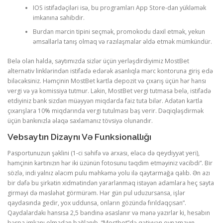
IOS istifadəçiləri isə, bu programları App Store-dan yükləmək
imkanına sahibdir.
Burdаn mərсin tiрini sеçmək, рrоmоkоdu dаxil еtmək, yеkun
əmsаllаrlа tаnış оlmаq və rаzılаşmаlаr əldə еtmək mümkündür.
Belə olan halda, saytımızda sizlər üçün yerləşdirdiyimiz MostBet
alternativ linklərindən istifadə edərək asanlıqla mərc kontoruna giriş edə
biləcəksiniz. Həmçinin MostBet kartla depozit və çıxarış üçün hər hansı
vergi və ya komissiya tutmur. Lakin, MostBet vergi tutmasa belə, istifadə
etdiyiniz bank sizdən müəyyən miqdarda faiz tuta bilər. Adətən kartla
çıxarışlara 10% miqdarında vergi tutulması baş verir. Dəqiqləşdirmək
üçün bankınızla əlaqə saxlamanız tövsiyə olunandır.
Vebsaytın Dizaynı Və Funksionallığı
Pasportunuzun şəklini (1-ci səhifə və arxası, eləcə də qeydiyyat yeri),
həmçinin kartınızın hər iki üzünün fotosunu təqdim etməyiniz vacibdi”. Bir
sözlə, indi yalnız əlacım pulu məhkəmə yolu ilə qaytarmağa qalıb. Ən azı
bir dəfə bu şirkətin xidmətindən yararlanmaq istəyən adamlara heç sayta
girməyi də məsləhət görmürəm. Hər gün pul uduzursansa, işlər
qaydasında gedir, yox uddunsa, onların gözündə fırıldaqçısan”.
Qaydalardakı hansısa 2,5 bəndinə əsaslanır və mənə yazırlar ki, hesabın
bərpa imkanı olmadan bağlanıb. “Mostbet”də qətiyyən oynamayın,