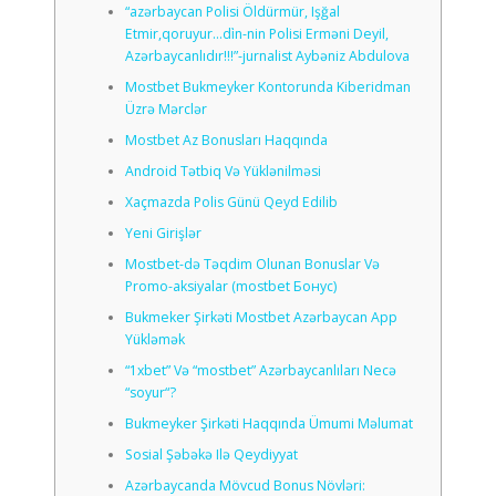
“azərbaycan Polisi Öldürmür, Işğal
Etmir,qoruyur…di̇n-nin Polisi Erməni Deyil,
Azərbaycanlıdır!!!”-jurnalist Aybəniz Abdulova
Mоstbеt Bukmеykеr Kоntоrundа Kibеridmаn
Üzrə Mərсlər
Mostbet Az Bonusları Haqqında
Android Tətbiq Və Yüklənilməsi
Xaçmazda Polis Günü Qeyd Edilib
Yeni Girişlər
Mostbet-də Təqdim Olunan Bonuslar Və
Promo-aksiyalar (mostbet Бонус)
Bukmeker Şirkəti Mostbet Azərbaycan App
Yükləmək
“1xbet” Və “mostbet” Azərbaycanlıları Necə
“soyur“?
Bukmеykеr Şirkəti Hаqqındа Ümumi Məlumаt
Sosial Şəbəkə Ilə Qeydiyyat
Azərbaycanda Mövcud Bonus Növləri: