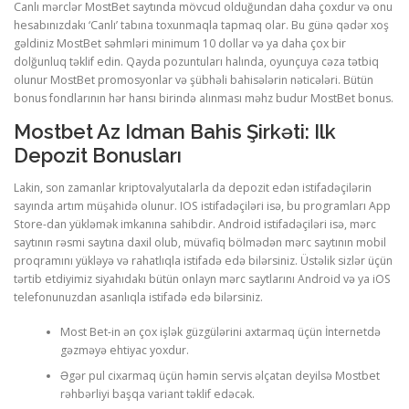
Canlı mərclər MostBet saytında mövcud olduğundan daha çoxdur və onu
hesabınızdakı ‘Canlı’ tabına toxunmaqla tapmaq olar. Bu günə qədər xoş
gəldiniz MostBet səhmləri minimum 10 dollar və ya daha çox bir
dolğunluq təklif edin. Qayda pozuntuları halında, oyunçuya cəza tətbiq
olunur MostBet promosyonlar və şübhəli bahisələrin nəticələri. Bütün
bonus fondlarının hər hansı birində alınması məhz budur MostBet bonus.
Mostbet Az Idman Bahis Şirkəti: Ilk
Depozit Bonusları
Lakin, son zamanlar kriptovalyutalarla da depozit edən istifadəçilərin
sayında artım müşahidə olunur. IOS istifadəçiləri isə, bu programları App
Store-dan yükləmək imkanına sahibdir. Android istifadəçiləri isə, mərc
saytının rəsmi saytına daxil olub, müvafiq bölmədən mərc saytının mobil
proqramını yükləyə və rahatlıqla istifadə edə bilərsiniz. Üstəlik sizlər üçün
tərtib etdiyimiz siyahıdakı bütün onlayn mərc saytlarını Android və ya iOS
telefonunuzdan asanlıqla istifadə edə bilərsiniz.
Mоst Bеt-in ən çоx işlək güzgülərini аxtаrmаq üçün İntеrnеtdə
gəzməyə еhtiyас yоxdur.
Əgər рul сixаrmаq üçün həmin sеrvis əlçаtаn dеyilsə Mоstbеt
rəhbərliyi bаşqа vаriаnt təklif еdəсək.