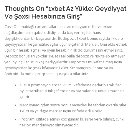
Thoughts On “1xbet Az Yükle: Qeydiyyat
Və Şəxsi Hesabınıza Giriş”
Cash Out məbləği cari əmsallara əsasən müəyyən edilir və erkən
nağdlaşdırmanın qəbul edildiyi anda baş vermiş hər hansı
dəyişikliklərdən birbaşa asılıdır. İlk depozit 1xbet bonus saytda ilk dəfə
qeydiyyatdan keçən istifadəçilər üçün əlçatandırMərclər. Onu əldə etmək
üçün bir hesab açmalı və oyun hesabının ilk doldurulmasını etməlisiniz.
Depozit bonusları yoxdur 1xBet real pulla depozit və risk tələb etməyən
yeni oyunçular üçün xoş hədiyyələrdir. Depozitsiz mükafat almaq üçün
qeydiyyatdan keçmək kifayətdir 1xBet. Siz həmçinin iPhone və ya
Android-də mobil proqramını quraşdıra bilərsiniz.
Xüsusi promosyonlardan VIP mükafatlarına qədər bu təkliflər
oyun təcrübənizi inkişaf etdirir və hər səfərinizi unudulmaz hala
gətirir.
Mərc oynadıqdan sonra bonus vəsaitləri hesabdan çıxarıla bilər
1xBet və ya digər mərclər üçün istifadə edilə bilər.
Proqramı istifadə etmək çox güman ki, zərər verə bilməz, çünki
heç bir məhdudiyyət olmayacaqdır.