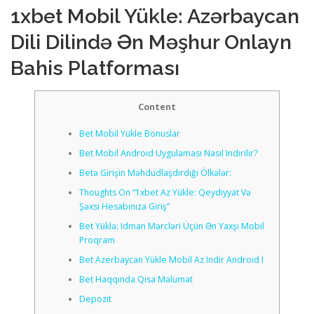
1xbet Mobil Yükle: Azərbaycan
Dili Dilində Ən Məşhur Onlayn
Bahis Platforması
Content
Bet Mobil Yükle Bonuslar
Bet Mobil Android Uygulaması Nasıl Indirilir?
Betə Girişin Məhdudlaşdırdığı Ölkələr:
Thoughts On “1xbet Az Yükle: Qeydiyyat Və
Şəxsi Hesabınıza Giriş”
Bet Yüklə: Idman Mərcləri Üçün Ən Yaxşı Mobil
Proqram
Bet Azerbaycan Yükle Mobil Az Indir Android I
Bet Haqqında Qısa Məlumat
Depozit