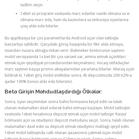
tədbiri seçin.
1xBet az proqramı vasitəsilə mərc edənlər nəinki idmana və e-
idmana mərc edə, həm də kazinolara və televiziya oyunlarına
çıxış əldə edə bilərlər.
Bu applikasiya bir çox parametrlərdə Android üçün olan tətbiqlə
bənzərliyə sahibdir. Qarşıdakı görüş haqqında bir fikir əldə etməyə,
nüansları nəzərə almağa imkan verir. Bukmeker kontorunun saytının
mobil versiyasında 1x bet Bir çox variant var, amma etmək üçünMərc
etmək üçün qeydiyyat prosedurundan keçməlisiniz. Ancaq istifadəçilər
mərc saytının başqa promo-aksiyalarından yararlana bilərlər. Maraq üçün
bildirək ki, 1xBet giriş mobil etdikdən sonra, ilk depozitinizdə 200 AZN-ə
qədər 100% bonus əldə edə bilərsiniz.
Betə Girişin Məhdudlaşdırdığı Ölkələr:
Sonra, oyun seçimindən sonra bahis formasına keçid edin və tələb
olunan məlumatları daxil edərək bahis etməyə başlayın. Mobil tətbiqlər
vasitəsilə 1xbet hesabınıza depozit etmək üçün mobil tətbiqin ‘Kassa’
bölməsini açın və istədiyiniz depozit metodunu seçin. Sonra, tələb olunan
məlumatları daxil edin və depozit etmək istədiyiniz məbləği qeyd edin.
1xbet mobil tətbiqində cəlb olunan qazancınızı çəkmək üçün mobil
tətbiqin ‘Kassa’ bölməsini açın və ‘Çəkmə’ ni seçin. Sonra, çəkmə