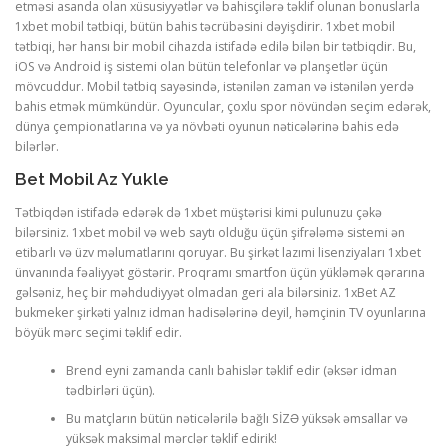
etməsi asanda olan xüsusiyyətlər və bahisçilərə təklif olunan bonuslarla
1xbet mobil tətbiqi, bütün bahis təcrübəsini dəyişdirir. 1xbet mobil
tətbiqi, hər hansı bir mobil cihazda istifadə edilə bilən bir tətbiqdir. Bu,
iOS və Android iş sistemi olan bütün telefonlar və planşetlər üçün
mövcuddur. Mobil tətbiq sayəsində, istənilən zaman və istənilən yerdə
bahis etmək mümkündür. Oyuncular, çoxlu spor növündən seçim edərək,
dünya çempionatlarına və ya növbəti oyunun nəticələrinə bahis edə
bilərlər.
Bet Mobil Az Yukle
Tətbiqdən istifadə edərək də 1xbet müştərisi kimi pulunuzu çəkə
bilərsiniz. 1xbet mobil və web saytı olduğu üçün şifrələmə sistemi ən
etibarlı və üzv məlumatlarını qoruyar. Bu şirkət lazımi lisenziyaları 1xbet
ünvanında fəaliyyət göstərir. Proqramı smartfon üçün yükləmək qərarına
gəlsəniz, heç bir məhdudiyyət olmadan geri ala bilərsiniz. 1xBet AZ
bukmeker şirkəti yalnız idman hadisələrinə deyil, həmçinin TV oyunlarına
böyük mərc seçimi təklif edir.
Brend eyni zamanda canlı bahislər təklif edir (əksər idman
tədbirləri üçün).
Bu matçların bütün nəticələrilə bağlı SİZƏ yüksək əmsallar və
yüksək maksimal mərclər təklif edirik!