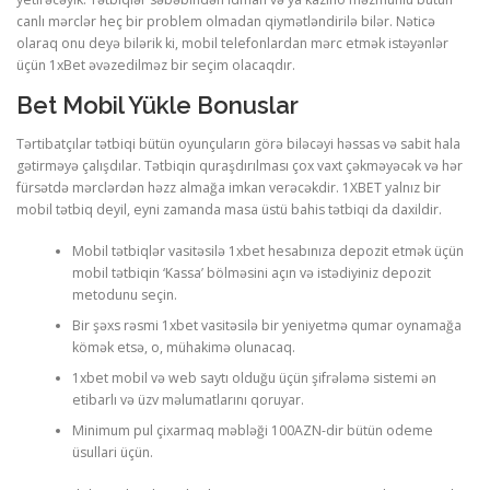
canlı mərclər heç bir problem olmadan qiymətləndirilə bilər. Nəticə
olaraq onu deyə bilərik ki, mobil telefonlardan mərc etmək istəyənlər
üçün 1xBet əvəzedilməz bir seçim olacaqdır.
Bet Mobil Yükle Bonuslar
Tərtibatçılar tətbiqi bütün oyunçuların görə biləcəyi həssas və sabit hala
gətirməyə çalışdılar. Tətbiqin quraşdırılması çox vaxt çəkməyəcək və hər
fürsətdə mərclərdən həzz almağa imkan verəcəkdir. 1XBET yalnız bir
mobil tətbiq deyil, eyni zamanda masa üstü bahis tətbiqi da daxildir.
Mobil tətbiqlər vasitəsilə 1xbet hesabınıza depozit etmək üçün
mobil tətbiqin ‘Kassa’ bölməsini açın və istədiyiniz depozit
metodunu seçin.
Bir şəxs rəsmi 1xbet vasitəsilə bir yeniyetmə qumar oynamağa
kömək etsə, o, mühakimə olunacaq.
1xbet mobil və web saytı olduğu üçün şifrələmə sistemi ən
etibarlı və üzv məlumatlarını qoruyar.
Minimum pul çixarmaq məbləği 100AZN-dir bütün odeme
üsullari üçün.