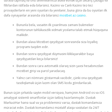
sürətlə tapmaq və onu sevimlilərinizə əlavə etmək üçün axtarış çubuğu və
filtrlərdən istifadə edə bilərsiniz. Kazino və Canlı Kazino tez-tez
provayderlərin en yeni oyunları ilə yenilənir, buna görə də bu oyunları ilk
dəfə oynayanlar arasında ola bilərsiniz
mostbet az casino
.
Bununla belə, vəsaitin ilk çıxarılması zamanı bukmeker
kontorunun təhlükəsizlik xidməti yoxlama tələb etmək hüququna
malikdir.
Bundan əlavə Mostbet qeydiyyat sonrasında sizə loyallıq
proqramı təqdim edir.
Bundan sonra qeydiyyat düyməsini klikləyərəkbir başa
qeydiyyatdan keçə bilərsiniz!
Bundan sonra cara avtomatik olaraq sizin şəxsi hesabınızdan
mostbet girişi və parol yaradacaq.
Yalnız cari nömrəni göstərmək vacibdir, çünki ona qeydiyyatı
təsdiqləmək üçün lazım olan SMS kodu göndəriləcək.
Bunun üçün şirkətdə saytın mobil versiyası, həmçinin Android os və iOS
əməliyyat sistemli smartfonlar üçün tətbiq hazırlanmışdır. Dəstək
MərkəziHər hansı sual və ya probleminiz varsa, dəstək komandamıza
müraciət edin. Dəstək komandamız müxtəlif əlaqə vasitələri ilə 24/7