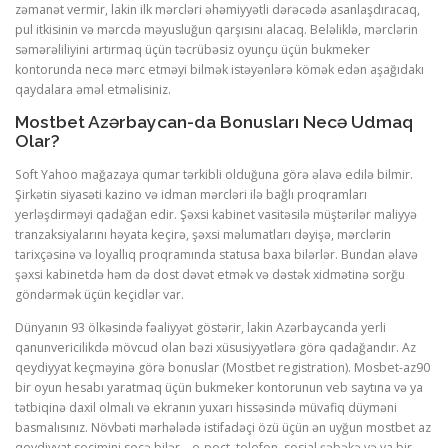
zəmanət vermir, lakin ilk mərcləri əhəmiyyətli dərəcədə asanlaşdıracaq,
pul itkisinin və mərcdə məyusluğun qarşısını alacaq. Beləliklə, mərclərin
səmərəliliyini artırmaq üçün təcrübəsiz oyunçu üçün bukmeker
kontorunda necə mərc etməyi bilmək istəyənlərə kömək edən aşağıdakı
qaydalara əməl etməlisiniz.
Mostbet Azərbaycan-da Bonusları Necə Udmaq
Olar?
Soft Yahoo mağazaya qumar tərkibli olduğuna görə əlavə edilə bilmir.
Şirkətin siyasəti kazino və idman mərcləri ilə bağlı proqramları
yerləşdirməyi qadağan edir. Şəxsi kabinet vasitəsilə müştərilər maliyyə
tranzaksiyalarını həyata keçirə, şəxsi məlumatları dəyişə, mərclərin
tarixçəsinə və loyallıq proqramında statusa baxa bilərlər. Bundan əlavə
şəxsi kabinetdə həm də dost dəvət etmək və dəstək xidmətinə sorğu
göndərmək üçün keçidlər var.
Dünyanın 93 ölkəsində fəaliyyət göstərir, lakin Azərbaycanda yerli
qanunvericilikdə mövcud olan bəzi xüsusiyyətlərə görə qadağandır. Az
qeydiyyat keçməyinə görə bonuslar (Mostbet registration). Mosbet-az90
bir oyun hesabı yaratmaq üçün bukmeker kontorunun veb saytına və ya
tətbiqinə daxil olmalı və ekranın yuxarı hissəsində müvafiq düyməni
basmalısınız. Növbəti mərhələdə istifadəçi özü üçün ən uyğun mostbet az
qeydiyyat seçimini seçə bilər – e-poçt, telefon, sosial şəbəkə və ya bir