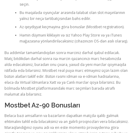
seçin.
Bu məqalədə oyunçular arasında tələbat olan slot maşınlarının
yalnız bir neçə tərtibatçısından bəhs edilir.
Az qeydiyyat keçməyinə görə bonuslar (Mostbet registration).
Həmin düyməni klikləyin və siz Yahoo Play Store və ya iTunes
mağazasına yönləndiriləcəksiniz (cihazınızın OS-dən asılı olaraq).
Bu addımlar tamamlandıqdan sonra mərciniz dərhal qəbul ediləcək.
Matç bitdikdən dərhal sonra isə mərcin qazancınızı mərc hesabınızda
əldə edəcəksiniz, buradan onu çıxara, yaxud da yeni mərclər qoymaqda
istifadə edə bilərsiniz. Mostbet real puya mərc etməyiniz üçün lazım olan
bütün alətləri təklif edir. Bütün rəsmi idman və e-idman hadisələrinə,
eləcə də Virtual İdmanlara Xətt və ya Canlı mərclər qoya bilərsiniz. Bu
bölmədə Mostbet platformasındakı mərc seçimləri barədə ətraflı
məlumat ala bilərsiniz.
Mostbet Az-90 Bonusları
Beləcə bəzi əmsalların və bazarların dapatkan matçda qalib gəlmək
ehtimalını təhlil edə biləcəksiniz və ən gəlirli proqnozları verə biləcəksiniz.
Maraqlandığınız oyunu adı və en este momento provayderinə görə