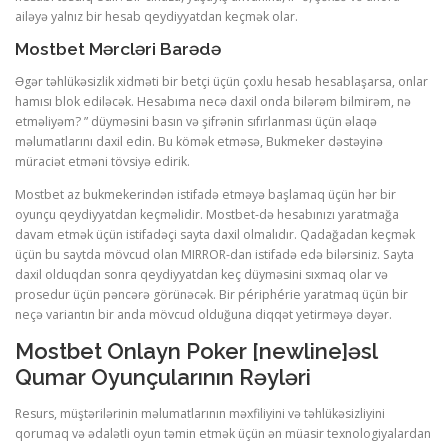
ailəyə yalnız bir hesab qeydiyyatdan keçmək olar.
Mostbet Mərcləri Barədə
Əgər təhlükəsizlik xidməti bir betçi üçün çoxlu hesab hesablaşarsa, onlar
hamısı blok ediləcək. Hesabıma necə daxil onda bilərəm bilmirəm, nə
etməliyəm? ” düyməsini basın və şifrənin sıfırlanması üçün əlaqə
məlumatlarını daxil edin. Bu kömək etməsə, Bukmeker dəstəyinə
müraciət etməni tövsiyə edirik.
Mostbet az bukmekerindən istifadə etməyə başlamaq üçün hər bir
oyunçu qeydiyyatdan keçməlidir. Mostbet-də hesabınızı yaratmağa
davam etmək üçün istifadəçi sayta daxil olmalıdır. Qadağadan keçmək
üçün bu saytda mövcud olan MIRROR-dan istifadə edə bilərsiniz. Sayta
daxil olduqdan sonra qeydiyyatdan keç düyməsini sıxmaq olar və
prosedur üçün pəncərə görünəcək. Bir périphérie yaratmaq üçün bir
neçə variantın bir anda mövcud olduğuna diqqət yetirməyə dəyər.
Mostbet Onlayn Poker [newline]əsl
Qumar Oyunçularının Rəyləri
Resurs, müştərilərinin məlumatlarının məxfiliyini və təhlükəsizliyini
qorumaq və ədalətli oyun təmin etmək üçün ən müasir texnologiyalardan