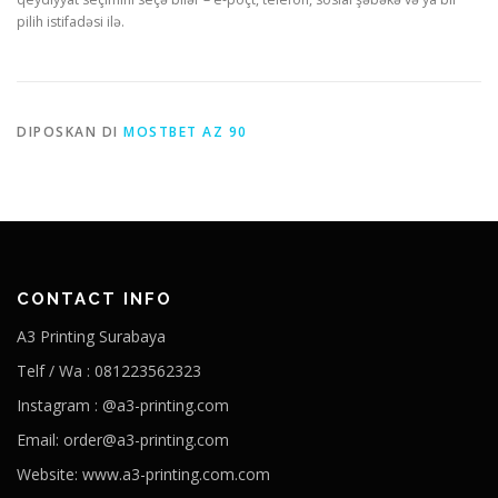
pilih istifadəsi ilə.
DIPOSKAN DI
MOSTBET AZ 90
CONTACT INFO
A3 Printing Surabaya
Telf / Wa : 081223562323
Instagram : @a3-printing.com
Email: order@a3-printing.com
Website: www.a3-printing.com.com