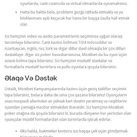
oyunlarda, canlı-casinoda və virtual idmanlarda oynamalısınız.
Hətta bu halda belə, problemi güzgü istifadə etməklə və ya
bloklanmanı aşıb keçəcək hər hansı bir başqa üsulla həll etmək
olar.
Siz həmçinin video və audio parametrlərini seçiminizə uyğun olaraq
tənzimləyə bilərsiniz. Canlı kazino bölməsi 7/24 mövcuddur və
Azərbaycan, ingilis, rus, türk və digər dillər daxil olmaqla bir çox dilləri
dəstəkləyir. Əgər siz poker həvəskarısınızsa, Mostbet-də bu oyun üçün
xüsusi bölmə tapa bilərsiniz. Siz həmçinin müxtəlif stavkalar və
formatlarla müxtəlif turnirlərə və pullu oyunlara qoşula bilərsiniz.
Əlaqə Və Dəstək
Üstəlik, Mostbet Kampaniyalarında kazino üçün geniş təkliflər seçimini
tapa bilərsiniz, beləcə daha de uma çox qazana bilərsiniz! Oyunçuların
əsas məqsədi əllərindən ən yüksək kart dəstini yaratmaq və rəqiblərini
oyundan çıxmağa məcbur etməkdən ibarətdir. Siz həmçinin Mostbet
poker otağına da qoşula bilərsiniz ki, burada dünyanın hər yerindən olan
oyunçular müxtlif formatlardan olan turnirlərdə iştirak edirlər.
Əks halda, bukmeker kontoru sizi başqa çek üçün göndərmək