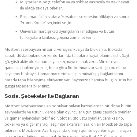
Müştərilər e-poçt, telefon və ya söhbət vasitəsilə dəstək heyəti
ilə əlaqə saxlaya bilərlər.
Başlamaq üçün sadəcə ‘Hesabım’ sekmesine klikləyin və sonra
‘Promo Kodlar’ seçimini seçin.
Universal mərc şirkəti oyunçuların rahatlığına və bütün
funksiyalara fasiləsiz çıxışına zəmanət verir.
Mostbet azerbaycan -ın xarici versiyası Rusiyada bloklanıb. Blokada
səbəb dövlət bukmeker kontorlarında tələblərə riayət olunmasıdır. Sayt
güzgüsü aktiv bloklamadan yan keçməyə olanak verir. Mirror eyni
qanunsuz bukmeykerdir, buna görə Roskomnadzor vaxtaşırı bu nüsxə
saytlarını bloklayır. Hamar mərc etmək üçün müvafiq iş bağlantılarını
harada tapa biləcəyimə ehtiyacım var. Saytımızda həmişə bu gün üçün bir
güzgü tapadera bilərsiniz.
Sosial Şəbəkələr Ilə Bağlanan
Mostbet Azərbaycanda ən populyar onlayn kazinolardan biridir və bütün
səviyyələrdə və üstünlüklərdə olan oyunçular üçün geniş çeşiddə oyunlar
və qumar əyləncələri təklif edir. Slotlar, stolüstü oyunlar, canlı kazino,
poker və ya digər maraqlı seçimlər axtarırsınızsa, onları Mostbet-də tapa
bilərsiniz. Mostbet-in Azərbaycanda onlayn qumar oyunları üçün nə üçün
əla seçim olduğunu öyrənmək üçün oxuyun. Mostbet AZ, Curacao-da