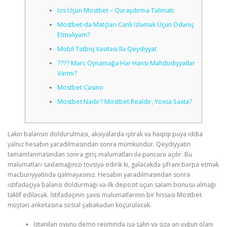
Ios Üçün Mostbet – Quraşdırma Təlimatı
Mostbet-də Matçları Canlı Izləmək Üçün Ödəniş
Etməliyəm?
Mobil Tətbiq Vasitəsi Ilə Qeydiyyat
???? Mərc Oynamağa Hər Hansı Məhdudiyyətlər
Varmı?
Mostbet Casino
Mostbet Nədir? Mostbet Realdır, Yoxsa Saxta?
Lakin balansın doldurulması, aksiyalarda iştirak və həqiqi puya iddia
yalnız hesabın yaradılmasından sonra mümkündür. Qeydiyyatın
tamamlanmasından sonra giriş məlumatları ilə pəncərə açılır. Bu
məlumatları saxlamağınızı tövsiyə edirik ki, gələcəkdə şifrəni bərpa etmək
məcburiyyətində qalmayasınız. Hesabın yaradılmasından sonra
istifadəçiyə balansı doldurmağı və ilk depozit üçün salam bonusu almağı
təklif ediləcək. İstifadəçinin şəxsi məlumatlarının bir hissəsi Mostbet
müştəri anketasına sosial şəbəkədən köçürüləcək.
İstənilən oyunu demo rejimində işə salın və sizə ən uyğun olanı