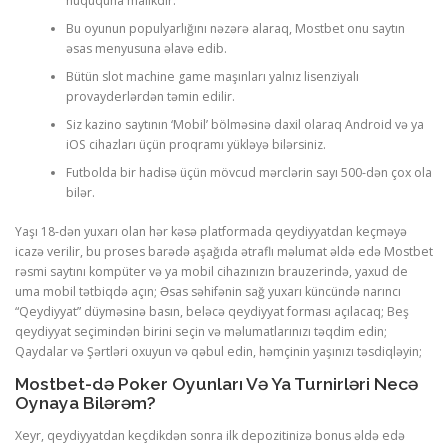
hüququna malikdir.
Bu oyunun populyarlığını nəzərə alaraq, Mostbet onu saytın
əsas menyusuna əlavə edib.
Bütün slot machine game maşınları yalnız lisenziyalı
provayderlərdən təmin edilir.
Siz kazino saytının ‘Mobil’ bölməsinə daxil olaraq Android və ya
iOS cihazları üçün proqramı yükləyə bilərsiniz.
Futbolda bir hadisə üçün mövcud mərclərin sayı 500-dən çox ola
bilər.
Yaşı 18-dən yuxarı olan hər kəsə platformada qeydiyyatdan keçməyə
icazə verilir, bu proses barədə aşağıda ətraflı məlumat əldə edə Mostbet
rəsmi saytını kompüter və ya mobil cihazınızın brauzerində, yaxud de
uma mobil tətbiqdə açın; Əsas səhifənin sağ yuxarı küncündə narıncı
“Qeydiyyat” düyməsinə basın, beləcə qeydiyyat forması açılacaq; Beş
qeydiyyat seçimindən birini seçin və məlumatlarınızı təqdim edin;
Qaydalar və Şərtləri oxuyun və qəbul edin, həmçinin yaşınızı təsdiqləyin;
Mostbet-də Poker Oyunları Və Ya Turnirləri Necə
Oynaya Bilərəm?
Xeyr, qeydiyyatdan keçdikdən sonra ilk depozitinizə bonus əldə edə