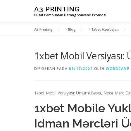
Lompat
A3 PRINTING
ke
Pusat Pembuatan Barang Souvenir Promosi
konten
A3 Printing
>
Blog
>
1xbet Azerbajan
1xbet Mobil Versiyası:
DIPOSKAN PADA
09/17/2022
OLEH
WORDCAMP
1xbet Mobil Versiyası: Ümumi Baxış, Necə Mərc Et
1xbet Mobile Yukl
Idman Mərcləri Ü