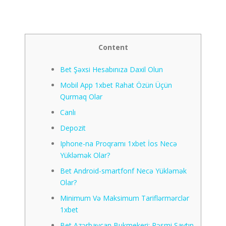
Content
Bet Şəxsi Hesabınıza Daxil Olun
Mobil App 1xbet Rahat Özün Üçün
Qurmaq Olar
Canlı
Depozit
Iphone-na Proqramı 1xbet İos Necə
Yükləmək Olar?
Bet Android-smartfonf Necə Yükləmək
Olar?
Minimum Və Maksimum Tariflərmərclər
1xbet
Bet Azərbaycan Bukmekeri: Rəsmi Saytın