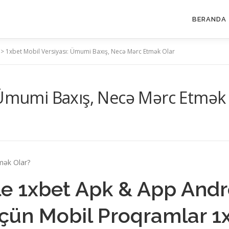
BERANDA
>
1xbet Mobil Versiyası: Ümumi Baxış, Necə Mərc Etmək Olar
 Ümumi Baxış, Necə Mərc Etmək
mək Olar?
e 1xbet Apk & App Andro
çün Mobil Proqramlar 1