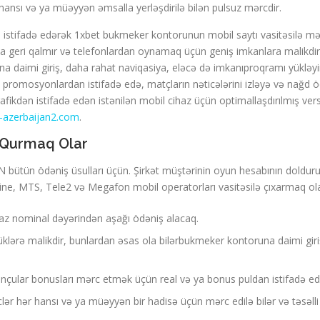
ansı və ya müəyyən əmsalla yerləşdirilə bilən pulsuz mərcdir.
stifadə edərək 1xbet bukmeker kontorunun mobil saytı vasitəsilə mərcl
da geri qalmır və telefonlardan oynamaq üçün geniş imkanlara malikdir.
na daimi giriş, daha rahat naviqasiya, eləcə də imkanıproqramı yükləy
 promosyonlardan istifadə edə, matçların nəticələrini izləyə və nağd 
rafikdən istifadə edən istənilən mobil cihaz üçün optimallaşdırılmış ve
t-azerbaijan2.com
.
 Qurmaq Olar
tün ödəniş üsulları üçün. Şirkət müştərinin oyun hesabının doldurulma
ine, MTS, Tele2 və Megafon mobil operatorları vasitəsilə çıxarmaq ola
az nominal dəyərindən aşağı ödəniş alacaq.
üklərə malikdir, bunlardan əsas ola bilərbukmeker kontoruna daimi gir
nçular bonusları mərc etmək üçün real və ya bonus puldan istifadə edi
ər hər hansı və ya müəyyən bir hadisə üçün mərc edilə bilər və təsəlli