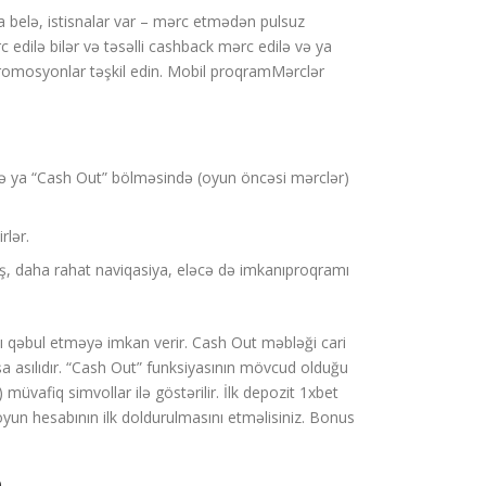
la belə, istisnalar var – mərc etmədən pulsuz
edilə bilər və təsəlli cashback mərc edilə və ya
 promosyonlar təşkil edin. Mobil proqramMərclər
ə ya “Cash Out” bölməsində (oyun öncəsi mərclər)
rlər.
iş, daha rahat naviqasiya, eləcə də imkanıproqramı
 qəbul etməyə imkan verir. Cash Out məbləği cari
a asılıdır. “Cash Out” funksiyasının mövcud olduğu
afiq simvollar ilə göstərilir. İlk depozit 1xbet
yun hesabının ilk doldurulmasını etməlisiniz. Bonus