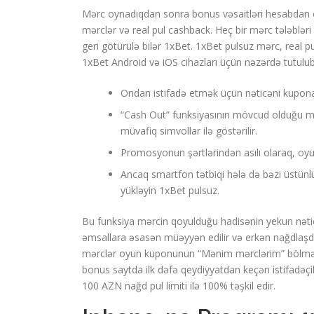
Mərc oynadıqdan sonra bonus vəsaitləri hesabdan çıx
mərclər və real pul cashback. Heç bir mərc tələblər
geri götürülə bilər 1xBet. 1xBet pulsuz mərc, real 
1xBet Android və iOS cihazları üçün nəzərdə tutulub
Ondan istifadə etmək üçün nəticəni kupona 
“Cash Out” funksiyasının mövcud olduğu m
müvafiq simvollar ilə göstərilir.
Promosyonun şərtlərindən asılı olaraq, oyu
Ancaq smartfon tətbiqi hələ də bəzi üstünl
yükləyin 1xBet pulsuz.
Bu funksiya mərcin qoyulduğu hadisənin yekun nət
əmsallara əsasən müəyyən edilir və erkən nağdlaşdır
mərclər oyun kuponunun “Mənim mərclərim” bölməsind
bonus saytda ilk dəfə qeydiyyatdan keçən istifadəçi
100 AZN nağd pul limiti ilə 100% təşkil edir.