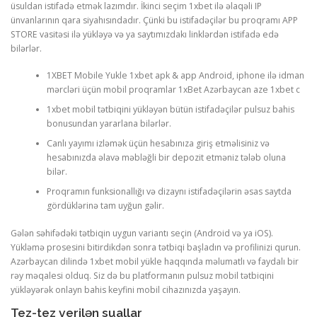
üsuldan istifadə etmək lazımdır. İkinci seçim 1xbet ilə əlaqəli IP
ünvanlarının qara siyahısındadır. Çünki bu istifadəçilər bu proqramı APP
STORE vasitəsi ilə yükləyə və ya saytımızdakı linklərdən istifadə edə
bilərlər.
1XBET Mobile Yukle 1xbet apk & app Android, iphone ilə idman
mərcləri üçün mobil proqramlar 1xBet Azərbaycan aze 1xbet c
1xbet mobil tətbiqini yükləyən bütün istifadəçilər pulsuz bahis
bonusundan yararlana bilərlər.
Canlı yayımı izləmək üçün hesabınıza giriş etməlisiniz və
hesabınızda əlavə məbləğli bir depozit etməniz tələb oluna
bilər.
Proqramın funksionallığı və dizaynı istifadəçilərin əsas saytda
gördüklərinə tam uyğun gəlir.
Gələn səhifədəki tətbiqin uygun variantı seçin (Android və ya iOS).
Yükləmə prosesini bitirdikdən sonra tətbiqi başladın və profilinizi qurun.
Azərbaycan dilində 1xbet mobil yükle haqqında məlumatlı və faydalı bir
rəy məqalesi olduq. Siz də bu platformanın pulsuz mobil tətbiqini
yükləyərək onlayn bahis keyfini mobil cihazınızda yaşayın.
Tez-tez verilən suallar