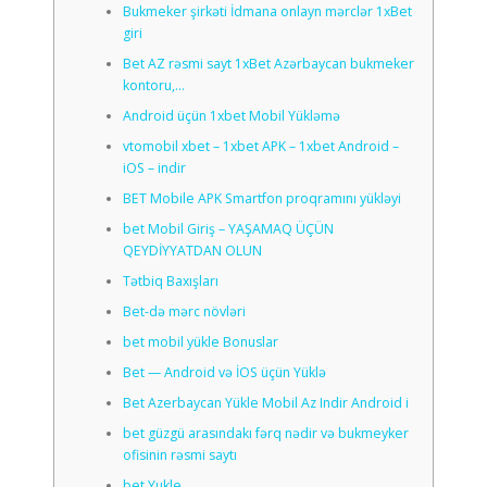
Bukmeker şirkəti İdmana onlayn mərclər 1xBet
giri
Bet AZ rəsmi sayt 1xBet Azərbaycan bukmeker
kontoru,…
Android üçün 1xbet Mobil Yükləmə
vtomobil xbet – 1xbet APK – 1xbet Android –
iOS – indir
BET Mobile APK Smartfon proqramını yükləyi
bet Mobil Giriş – YAŞAMAQ ÜÇÜN
QEYDİYYATDAN OLUN
Tətbiq Baxışları
Bet-də mərc növləri
bet mobil yükle Bonuslar
Bet — Android və İOS üçün Yüklə
Bet Azerbaycan Yükle Mobil Az Indir Android i
bet güzgü arasındakı fərq nədir və bukmeyker
ofisinin rəsmi saytı
bet Yukle