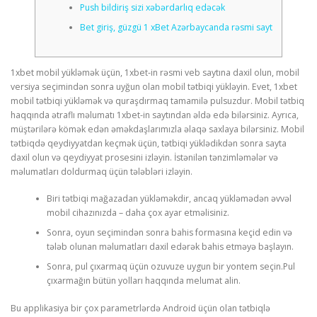
Push bildiriş sizi xəbərdarlıq edəcək
Bet giriş, güzgü 1 xBet Azərbaycanda rəsmi sayt
1xbet mobil yükləmək üçün, 1xbet-in rəsmi veb saytına daxil olun, mobil
versiya seçimindən sonra uyğun olan mobil tətbiqi yükləyin. Evet, 1xbet
mobil tətbiqi yükləmək və quraşdırmaq tamamilə pulsuzdur. Mobil tətbiq
haqqında ətraflı məlumatı 1xbet-in saytından əldə edə bilərsiniz. Ayrıca,
müştərilərə kömək edən əməkdaşlarımızla əlaqə saxlaya bilərsiniz. Mobil
tətbiqdə qeydiyyatdan keçmək üçün, tətbiqi yüklədikdən sonra sayta
daxil olun və qeydiyyat prosesini izləyin. İstənilən tənzimləmələr və
məlumatları doldurmaq üçün tələbləri izləyin.
Biri tətbiqi mağazadan yükləməkdir, ancaq yükləmədən əvvəl
mobil cihazınızda – daha çox ayar etməlisiniz.
Sonra, oyun seçimindən sonra bahis formasına keçid edin və
tələb olunan məlumatları daxil edərək bahis etməyə başlayın.
Sonra, pul çıxarmaq üçün ozuvuze uygun bir yontem seçin.Pul
çıxarmağın bütün yolları haqqında melumat alin.
Bu applikasiya bir çox parametrlərdə Android üçün olan tətbiqlə