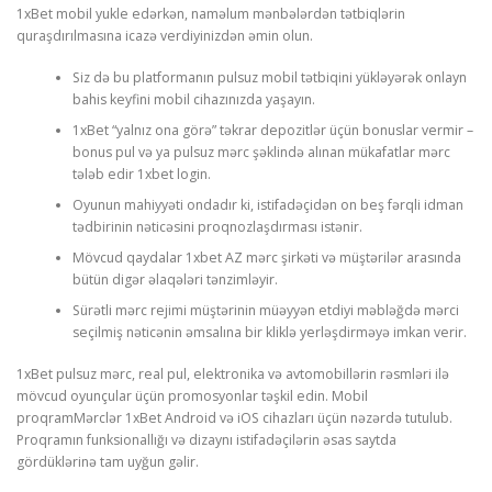
1xBet mobil yukle edərkən, naməlum mənbələrdən tətbiqlərin
quraşdırılmasına icazə verdiyinizdən əmin olun.
Siz də bu platformanın pulsuz mobil tətbiqini yükləyərək onlayn
bahis keyfini mobil cihazınızda yaşayın.
1xBet “yalnız ona görə” təkrar depozitlər üçün bonuslar vermir –
bonus pul və ya pulsuz mərc şəklində alınan mükafatlar mərc
tələb edir 1xbet login.
Oyunun mahiyyəti ondadır ki, istifadəçidən on beş fərqli idman
tədbirinin nəticəsini proqnozlaşdırması istənir.
Mövcud qaydalar 1xbet AZ mərc şirkəti və müştərilər arasında
bütün digər əlaqələri tənzimləyir.
Sürətli mərc rejimi müştərinin müəyyən etdiyi məbləğdə mərci
seçilmiş nəticənin əmsalına bir kliklə yerləşdirməyə imkan verir.
1xBet pulsuz mərc, real pul, elektronika və avtomobillərin rəsmləri ilə
mövcud oyunçular üçün promosyonlar təşkil edin. Mobil
proqramMərclər 1xBet Android və iOS cihazları üçün nəzərdə tutulub.
Proqramın funksionallığı və dizaynı istifadəçilərin əsas saytda
gördüklərinə tam uyğun gəlir.