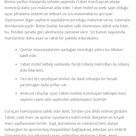
Bonus şərtləri haqqında şirkətin saytında (1xbet Azerbaycan elaqe
nomresi) daha çox məlumat əldə edin. 1xbet mobil və web saytı olduğu
üçün şifrələmə sistemi ən etibarlı və üzv məlumatlarını qoruyar.
Oyunçunun digər saytların qaydalarını pozduğu məlumat varsa, ödənişlər
dondurulacaqdır. Bütün bunlar hesabın cəlb olunmasını sübut edə bilər,
bu, fondun sürətlə geri alınmasına zəmanət verir. Siz bunun sayəsində
mərclərinizi daha asan və rahat bir şəkildə edəcəksiniz.
Qumar müəssisələrinin qadağan olunduğu yalnız bu ölkələri
təklif edir.
1xbet mobil tətbiqi vasitəsilə, fərqli ödəniş metodları ilə ödəniş
edə bilərsiniz.
Tez-tez tez qeydiyyat növləri də daxil olmaqla bir hesab
yaratmağın sadə yolları var.
Android cihazlar üçün 1xBet mobile Azerbaijan tətbiqini mərc
saytının rəsmi veb-saytından yükləməyiniz lazımdır.
Curaçao lisenziyasına sahib olan xbet, 50-dən çox dildə xidmət göstərir.
1xbet, canlı mərc və qumar oyunlarına bahis edən dünyanın ən böyük
mərc saytlarından biridir. Sayt, Barselona və Liverpool kimi dünya
nəhəngləri ilə sponsorluq müqavilələri bağlayaraq adından söz etdirdi.
Dünyanın bir çox ölkəsində mərc xidmətləri göstərən 1xbet, geniş