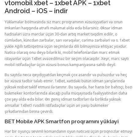
vtomobil xbet – 1xbet APK – 1xbet
Android – iOS – indir
Yükləmələr bölməsində siz mərc proqramının xüsusiyyətləri və onun
imkanları haqqında ətraflı məlumat əldə edə bilərsiniz. Əksər idman
hadisələri üzrə mərclər üçün 30-dan artıq market təqdim edilir, o
cümlədən, küncdən zərbələr, sarı vərəqələr, cərimə zərbələri və s. 1xbet
yukle Ağıllı tətbiqetmə üçün seçimlərdə dili bilməyinizə ehtiyac yoxdur.
Nəticə olaraq onu deyə bilərik ki, mobil telefonlardan mərc etmək
istəyənlər üçün 1xBet əvəzedilməz bir seçim olacaqdır. Xeyr, mərc saytı
mobil istifadəçilər üçün xüsusi bonus kampaniyasına sahib deyil.
Bu saytda necə qeydiyyatdan keçmək çox asandır və pulsuzdur və heç
bir xüsusi tədbir tələb etmir. 1xBet, xəttdəki bütün idman yarışlarında
yüksək nisbət təklif etməsi ilə tanınır. Bu sayədə, hər hansı bir bahisçi, bəzi
bukmeker kontorlarında alacağı pulla müqayisədə fəaliyyətindən daha
çox şey əldə edə bilər. Ən geniş idman tədbirləri ilə birlikdə yüksək
əmsallar 1xBet’i rusdilli istifadəçilər üçün ən yaxşı bukmeker
şirkətlərindən birinə çevirdi.
BET Mobile APK Smartfon proqramını yükləyi
Hər bir oyunçu sevimli komandanın oyun nəticəsi üçün proqnozlar etməyi