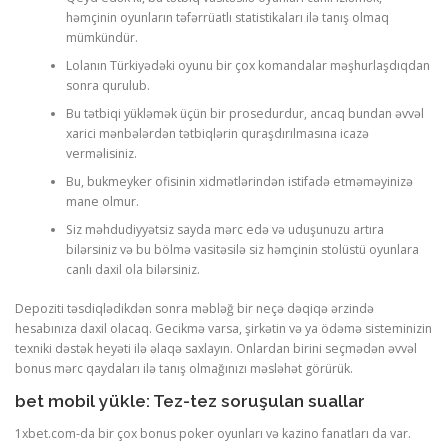
həmçinin oyunların təfərrüatlı statistikaları ilə tanış olmaq
mümkündür.
Lolanın Türkiyədəki oyunu bir çox komandalar məşhurlaşdıqdan
sonra qurulub.
Bu tətbiqi yükləmək üçün bir prosedurdur, ancaq bundan əvvəl
xarici mənbələrdən tətbiqlərin quraşdırılmasına icazə
verməlisiniz.
Bu, bukmeyker ofisinin xidmətlərindən istifadə etməməyinizə
mane olmur.
Siz məhdudiyyətsiz sayda mərc edə və uduşunuzu artıra
bilərsiniz və bu bölmə vasitəsilə siz həmçinin stolüstü oyunlara
canlı daxil ola bilərsiniz.
Depoziti təsdiqlədikdən sonra məbləğ bir neçə dəqiqə ərzində
hesabınıza daxil olacaq. Gecikmə varsa, şirkətin və ya ödəmə sisteminizin
texniki dəstək heyəti ilə əlaqə saxlayın. Onlardan birini seçmədən əvvəl
bonus mərc qaydaları ilə tanış olmağınızı məsləhət görürük.
bet mobil yükle: Tez-tez soruşulan suallar
1xbet.com-da bir çox bonus poker oyunları və kazino fanatları da var.