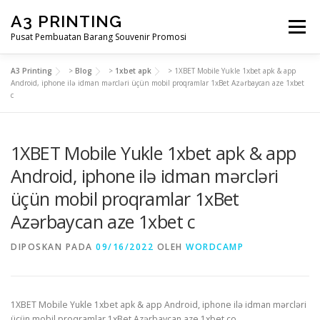
Lompat
A3 PRINTING
ke
Menu
konten
Pusat Pembuatan Barang Souvenir Promosi
A3 Printing
>
Blog
>
1xbet apk
>
1XBET Mobile Yukle 1xbet apk & app
BERANDA
PRODUK KAMI
SHOP
Android, iphone ilə idman mərcləri üçün mobil proqramlar 1xBet Azərbaycan aze 1xbet
c
SAMPLE PAGE
1XBET Mobile Yukle 1xbet apk & app
Android, iphone ilə idman mərcləri
üçün mobil proqramlar 1xBet
Azərbaycan aze 1xbet c
DIPOSKAN PADA
09/16/2022
OLEH
WORDCAMP
1XBET Mobile Yukle 1xbet apk & app Android, iphone ilə idman mərcləri
üçün mobil proqramlar 1xBet Azərbaycan aze 1xbet co