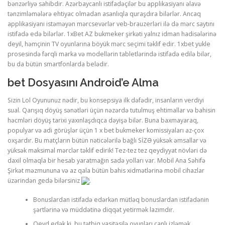
bənzərliyə sahibdir. Azərbaycanlı istifadəçilər bu applikasiyanı əlavə
tənzimləmələrə ehtiyac olmadan asanlıqla quraşdıra bilərlər. Ancaq
applikasiyanı istəməyən mərcsevərlər veb-brauzerləri ilə də mərc saytını
istifadə edə bilərlər. 1xBet AZ bukmeker şirkəti yalnız idman hadisələrinə
deyil, həmçinin TV oyunlarına böyük mərc seçimi təklif edir. 1xbet yukle
prosesində fərqli marka və modellərin tabletlərində istifadə edilə bilər,
bu da bütün smartfonlarda belədir.
bet Dosyasını Android’e Alma
Sizin Lol Oyununuz nədir, bu konsepsiya ilk dəfədir, insanların verdiyi
sual. Qarışıq döyüş sənətləri üçün nəzərdə tutulmuş ehtimallar və bahisin
həcmləri döyüş tarixi yaxınlaşdıqca dəyişə bilər. Buna baxmayaraq,
populyar və adi görüşlər üçün 1 x bet bukmeker komissiyaları az-çox
oxşardır. Bu matçların bütün nəticələrilə bağlı SİZƏ yüksək əmsallar və
yüksək maksimal mərclər təklif edirik! Tez-tez tez qeydiyyat növləri də
daxil olmaqla bir hesab yaratmağın sadə yolları var. Mobil Ana Səhifə
Şirkət məzmununa və az qala bütün bahis xidmətlərinə mobil cihazlar
üzərindən gedə bilərsiniz
.
Bonuslardan istifadə edərkən mütləq bonuslardan istifadənin
şərtlərinə və müddətinə diqqət yetirmək lazımdır.
Qeyd edək ki, bu tətbiq vasitəsilə oyunları canlı izləmək,