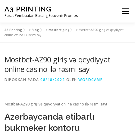
Lompat
A3 PRINTING
ke
Menu
konten
Pusat Pembuatan Barang Souvenir Promosi
A3 Printing
>
Blog
>
mostbet giriş
>
Mostbet-AZ90 giriş və qeydiyyat
BERANDA
PRODUK KAMI
SHOP
online casino ilə rəsmi say
Mostbet-AZ90 giriş və qeydiyyat
SAMPLE PAGE
online casino ilə rəsmi say
DIPOSKAN PADA
08/18/2022
OLEH
WORDCAMP
Mostbet-AZ90 giriş və qeydiyyat online casino ilə rəsmi sayt
Azerbaycanda etibarlı
bukmeker kontoru