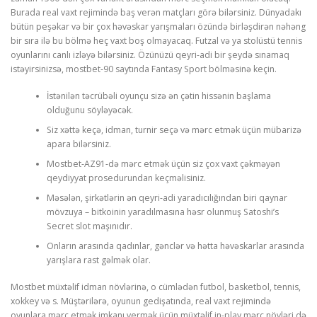
Burada real vaxt rejimində baş verən matçları görə bilərsiniz. Dünyadakı
bütün peşəkar və bir çox həvəskar yarışmaları özündə birləşdirən nəhəng
bir sıra ilə bu bölmə heç vaxt boş olmayacaq. Futzal və ya stolüstü tennis
oyunlarını canlı izləyə bilərsiniz. Özünüzü qeyri-adi bir şeydə sınamaq
istəyirsinizsə, mostbet-90 saytında Fantasy Sport bölməsinə keçin.
İstənilən təcrübəli oyunçu sizə ən çətin hissənin başlama
olduğunu söyləyəcək.
Siz xəttə keçə, idman, turnir seçə və mərc etmək üçün mübarizə
apara bilərsiniz.
Mostbet-AZ91-də mərc etmək üçün siz çox vaxt çəkməyən
qeydiyyat prosedurundan keçməlisiniz.
Məsələn, şirkətlərin ən qeyri-adi yaradıcılığından biri qaynar
mövzuya – bitkoinin yaradılmasına həsr olunmuş Satoshi’s
Secret slot maşınıdır.
Onların arasında qadınlar, gənclər və hətta həvəskarlar arasında
yarışlara rast gəlmək olar.
Mostbet müxtəlif idman növlərinə, o cümlədən futbol, ​​basketbol, ​​tennis,
xokkey və s. Müştərilərə, oyunun gedişatında, real vaxt rejimində
oyunlara mərc etmək imkanı vermək üçün müxtəlif in-play mərc növləri də