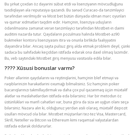
Bu şirkət çoxdan öz dəyərini sübut etdi və lisenziyanın mövcudluğunu
təsdiqləyən əla reputasiya qazandı. Bu sənəd Curacao-da tənzimləyici
tərəfindən verilmişdir və Most bet bütün dünyada idman mərc oyunları
və qumar xidmətləri təqdim edir. Həmçinin, lisenziya uduşların
ödənilməsinə zəmanət verən tənzimləyici tərəfindən Mostbet-in daimi
auditini nəzərdə tutur. Qaydaların pozulması halında Mostbet-az90
bukmeker kontoru lisenziyasını itirə və onunla birlikdə fəaliyyətini
dayandıra bilər. Ancaq sayta pulsuz giriş əldə etmək problem deyil, çünki
sadəcə bu səhifədəki keçiddən istifadə edərək ona daxil olmaq lazımdır.
Bu, veb saytındakı Mostbet giriş menyusu vasitəsilə edilə bilər.
???? Xüsusi bonuslar varmı?
Poker əllərinin qaydalarını və reytinqlərini, həmçinin blef etməyi və
rəqiblərinizin hərəkətlərini oxumağı bilməlisiniz. Siz həmçinin poker
bacarıqlarınızı təkmilləşdirmək və daha çox pul qazanmaq üçün müxtəlif
alətlər və məsləhətlərdən istifadə edə bilərsiniz. Hər bir metodun öz
üstünlükləri və mənfi cəhətləri var, buna görə də sizə ən uyğun olanı seçə
bilərsiniz. Nəzərə alın ki, olduğunuz yerdən asılı olaraq, müxtəlif depozit
üsulları mövcud ola bilər. Mostbet müştəriləri tez-tez Visa, Mastercard,
Skrill, Neteller və Bitcoin və Ethereum kimi rəqəmsal valyutalardan
istifadə edərək doldururlar.