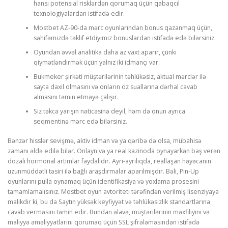
hansı potensial risklərdən qorumaq üçün qabaqcıl
texnologiyalardan istifadə edir.
Mostbet AZ-90-da mərc oyunlarından bonus qazanmaq üçün,
səhifəmizdə təklif etdiyimiz bonuslardan istifadə edə bilərsiniz.
Oyundan əvvəl analitika daha az vaxt aparır, çünki
qiymətləndirmək üçün yalnız iki idmançı var.
Bukmeker şirkəti müştərilərinin təhlükəsiz, aktual mərclər ilə
sayta daxil olmasını və onların öz suallarına dərhal cavab
almasını təmin etməyə çalışır.
Siz təkcə yarışın nəticəsinə deyil, həm də onun ayrıca
seqmentinə mərc edə bilərsiniz.
Bənzər hisslər sevişmə, aktiv idman və ya qəribə də olsa, mübahisə
zamanı əldə edilə bilər. Onlayn və ya real kazinoda oynayarkən baş verən
dozalı hormonal artımlar faydalıdır. Ayrı-ayrılıqda, reallaşan həyəcanın
uzunmüddətli təsiri ilə bağlı araşdırmalar aparılmışdır. Bəli, Pin-Up
oyunlarını pulla oynamaq üçün identifikasiya və yoxlama prosesini
tamamlamalısınız. Mostbet oyun avtoriteti tərəfindən verilmiş lisenziyaya
malikdir ki, bu da Saytın yüksək keyfiyyət və təhlükəsizlik standartlarına
cavab verməsini təmin edir. Bundan əlavə, müştərilərinin məxfiliyini və
maliyyə əməliyyatlarını qorumaq üçün SSL şifrələməsindən istifadə