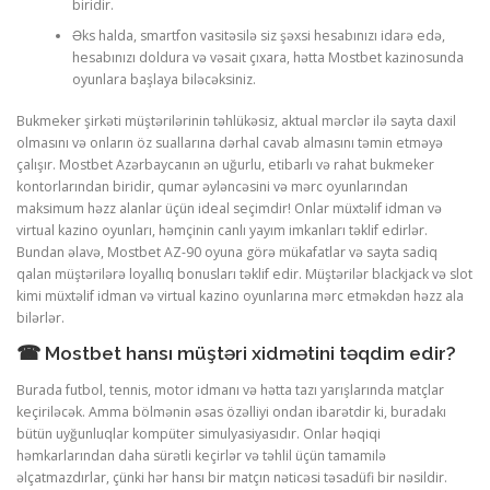
biridir.
Əks halda, smartfon vasitəsilə siz şəxsi hesabınızı idarə edə,
hesabınızı doldura və vəsait çıxara, hətta Mostbet kazinosunda
oyunlara başlaya biləcəksiniz.
Bukmeker şirkəti müştərilərinin təhlükəsiz, aktual mərclər ilə sayta daxil
olmasını və onların öz suallarına dərhal cavab almasını təmin etməyə
çalışır. Mostbet Azərbaycanın ən uğurlu, etibarlı və rahat bukmeker
kontorlarından biridir, qumar əyləncəsini və mərc oyunlarından
maksimum həzz alanlar üçün ideal seçimdir! Onlar müxtəlif idman və
virtual kazino oyunları, həmçinin canlı yayım imkanları təklif edirlər.
Bundan əlavə, Mostbet AZ-90 oyuna görə mükafatlar və sayta sadiq
qalan müştərilərə loyallıq bonusları təklif edir. Müştərilər blackjack və slot
kimi müxtəlif idman və virtual kazino oyunlarına mərc etməkdən həzz ala
bilərlər.
☎ Mostbet hansı müştəri xidmətini təqdim edir?
Burada futbol, tennis, motor idmanı və hətta tazı yarışlarında matçlar
keçiriləcək. Amma bölmənin əsas özəlliyi ondan ibarətdir ki, buradakı
bütün uyğunluqlar kompüter simulyasiyasıdır. Onlar həqiqi
həmkarlarından daha sürətli keçirlər və təhlil üçün tamamilə
əlçatmazdırlar, çünki hər hansı bir matçın nəticəsi təsadüfi bir nəsildir.