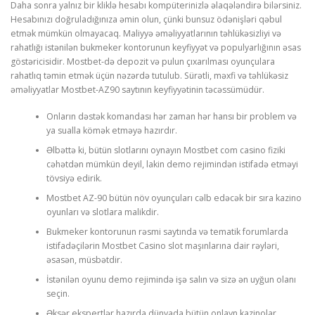
Daha sonra yalnız bir kliklə hesabı kompüterinizlə əlaqələndirə bilərsiniz.
Hesabınızı doğruladığınıza əmin olun, çünki bunsuz ödənişləri qəbul
etmək mümkün olmayacaq. Maliyyə əməliyyatlarının təhlükəsizliyi və
rahatlığı istənilən bukmeker kontorunun keyfiyyət və populyarlığının əsas
göstəricisidir. Mostbet-də depozit və pulun çıxarılması oyunçulara
rahatlıq təmin etmək üçün nəzərdə tutulub. Sürətli, məxfi və təhlükəsiz
əməliyyatlar Mostbet-AZ90 saytının keyfiyyətinin təcəssümüdür.
Onların dəstək komandası hər zaman hər hansı bir problem və
ya sualla kömək etməyə hazırdır.
Əlbəttə ki, bütün slotlarını oynayın Mostbet com casino fiziki
cəhətdən mümkün deyil, lakin demo rejimindən istifadə etməyi
tövsiyə edirik.
Mostbet AZ-90 bütün növ oyunçuları cəlb edəcək bir sıra kazino
oyunları və slotlara malikdir.
Bukmeker kontorunun rəsmi saytında və tematik forumlarda
istifadəçilərin Mostbet Casino slot maşınlarına dair rəyləri,
əsasən, müsbətdir.
İstənilən oyunu demo rejimində işə salın və sizə ən uyğun olanı
seçin.
Əksər ekspertlər hazırda dünyada bütün onlayn kazinolar