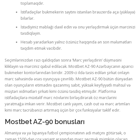
toplamaqdır.
İstifadəçilər bukmekerin saytını istənilən brauzerdə aça (yükləyə)
bilərlər.
İstədiyiniz məbləği daxil edin və onu yerləşdirmək üçün mərcinizi
təsdiqləyin.
Hesab yaradarkən yalnız özünüz haqqında ən son məlumatları
təqdim etmək vacibdir.
Seçimlərinizdən razı qaldıqdan sonra ‘Mərc yerləşdirin’ düyməsini
klikləyin və mərciniz qəbul ediləcək. Mostbet AZ-90 Azərbaycanın aparıcı
bukmeker kontorlarından biridir. 2009-ci ildə təsis edilən şirkət onlayn
mərc sahəsində əsas oyunçuya çevrilib. Mostbet AZ-90 bütün dünyadan
olan oyunçuların etimadını qazanmış sabit, yüksək keyfiyyətli məhsul və
müştəri xidmətləri şirkəti kimi özünü təsdiq etmişdir. Platforma
istifadəçilərə müxtəlif mərc növlərini birləşdirərək öz mərclərini
yaratmağa imkan verir. Mostbet canlı yayım, cash out və mərc artımları
kimi mərc təcrübənizi artırmaq üçün bir çox funksiyalar təklif edir.
Mostbet AZ-90 bonusları
Almaniya və ya İspaniya futbol çempionatının adi matçını götürsək, o
zaman 1500-dən çox variant arasından mərc seçmək mümkün olacaq.