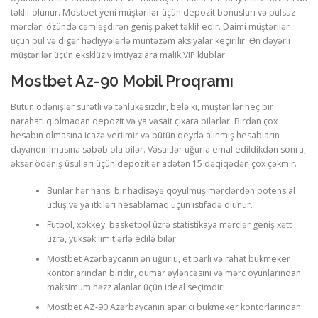
təklif olunur. Mostbet yeni müştərilər üçün depozit bonusları və pulsuz
mərcləri özündə cəmləşdirən geniş paket təklif edir. Daimi müştərilər
üçün pul və digər hədiyyələrlə müntəzəm aksiyalar keçirilir. Ən dəyərli
müştərilər üçün eksklüziv imtiyazlara malik VIP klublar.
Mostbet Az-90 Mobil Proqramı
Bütün ödənişlər sürətli və təhlükəsizdir, belə ki, müştərilər heç bir
narahatlıq olmadan depozit və ya vəsait çıxara bilərlər. Birdən çox
hesabın olmasına icazə verilmir və bütün qeydə alınmış hesabların
dayandırılmasına səbəb ola bilər. Vəsaitlər uğurla emal edildikdən sonra,
əksər ödəniş üsulları üçün depozitlər adətən 15 dəqiqədən çox çəkmir.
Bunlar hər hansı bir hadisəyə qoyulmuş mərclərdən potensial
uduş və ya itkiləri hesablamaq üçün istifadə olunur.
Futbol, ​​xokkey, basketbol üzrə statistikaya mərclər geniş xətt
üzrə, yüksək limitlərlə edilə bilər.
Mostbet Azərbaycanın ən uğurlu, etibarlı və rahat bukmeker
kontorlarından biridir, qumar əyləncəsini və mərc oyunlarından
maksimum həzz alanlar üçün ideal seçimdir!
Mostbet AZ-90 Azərbaycanın aparıcı bukmeker kontorlarından