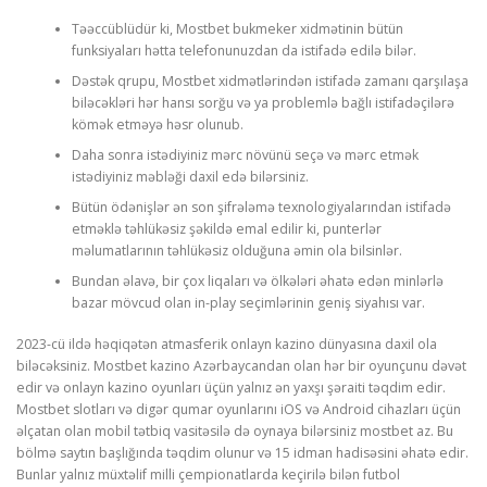
Təəccüblüdür ki, Mostbet bukmeker xidmətinin bütün
funksiyaları hətta telefonunuzdan da istifadə edilə bilər.
Dəstək qrupu, Mostbet xidmətlərindən istifadə zamanı qarşılaşa
biləcəkləri hər hansı sorğu və ya problemlə bağlı istifadəçilərə
kömək etməyə həsr olunub.
Daha sonra istədiyiniz mərc növünü seçə və mərc etmək
istədiyiniz məbləği daxil edə bilərsiniz.
Bütün ödənişlər ən son şifrələmə texnologiyalarından istifadə
etməklə təhlükəsiz şəkildə emal edilir ki, punterlər
məlumatlarının təhlükəsiz olduğuna əmin ola bilsinlər.
Bundan əlavə, bir çox liqaları və ölkələri əhatə edən minlərlə
bazar mövcud olan in-play seçimlərinin geniş siyahısı var.
2023-cü ildə həqiqətən atmasferik onlayn kazino dünyasına daxil ola
biləcəksiniz. Mostbet kazino Azərbaycandan olan hər bir oyunçunu dəvət
edir və onlayn kazino oyunları üçün yalnız ən yaxşı şəraiti təqdim edir.
Mostbet slotları və digər qumar oyunlarını iOS və Android cihazları üçün
əlçatan olan mobil tətbiq vasitəsilə də oynaya bilərsiniz mostbet az. Bu
bölmə saytın başlığında təqdim olunur və 15 idman hadisəsini əhatə edir.
Bunlar yalnız müxtəlif milli çempionatlarda keçirilə bilən futbol