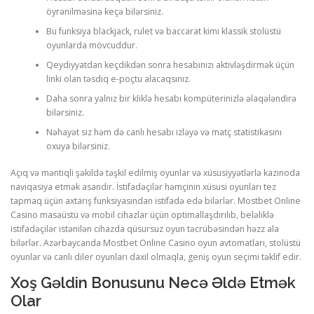
öyrənilməsinə keçə bilərsiniz.
Bu funksiya blackjack, rulet və baccarat kimi klassik stolüstü
oyunlarda mövcuddur.
Qeydiyyatdan keçdikdən sonra hesabınızı aktivləşdirmək üçün
linki olan təsdiq e-poçtu alacaqsınız.
Daha sonra yalnız bir kliklə hesabı kompüterinizlə əlaqələndirə
bilərsiniz.
Nəhayət siz həm də canlı hesabı izləyə və matç statistikasını
oxuya bilərsiniz.
Açıq və məntiqli şəkildə təşkil edilmiş oyunlar və xüsusiyyətlərlə kazinoda
naviqasiya etmək asandır. İstifadəçilər həmçinin xüsusi oyunları tez
tapmaq üçün axtarış funksiyasından istifadə edə bilərlər. Mostbet Online
Casino masaüstü və mobil cihazlar üçün optimallaşdırılıb, beləliklə
istifadəçilər istənilən cihazda qüsursuz oyun təcrübəsindən həzz ala
bilərlər. Azərbaycanda Mostbet Online Casino oyun avtomatları, stolüstü
oyunlar və canlı diler oyunları daxil olmaqla, geniş oyun seçimi təklif edir.
Xoş Gəldin Bonusunu Necə Əldə Etmək
Olar