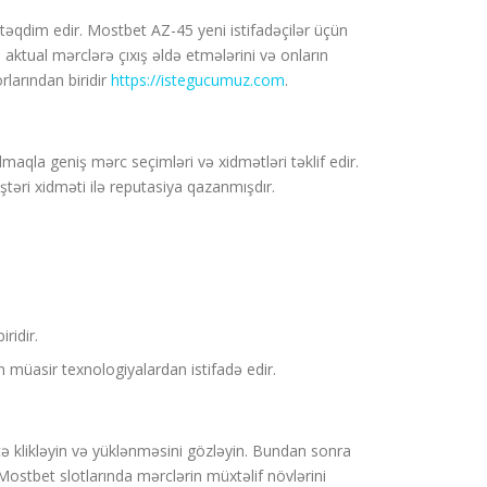
təqdim edir. Mostbet AZ-45 yeni istifadəçilər üçün
ktual mərclərə çıxış əldə etmələrini və onların
larından biridir
https://istegucumuz.com
.
maqla geniş mərc seçimləri və xidmətləri təklif edir.
əri xidməti ilə reputasiya qazanmışdır.
ridir.
 müasir texnologiyalardan istifadə edir.
ə klikləyin və yüklənməsini gözləyin. Bundan sonra
ostbet slotlarında mərclərin müxtəlif növlərini