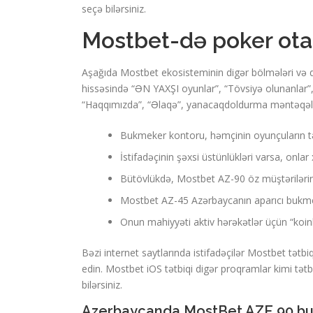
seçə bilərsiniz.
Mostbet-də poker ota
Aşağıda Mostbet ekosisteminin digər bölmələri və dəy
hissəsində “ƏN YAXŞI oyunlar”, “Tövsiyə olunanlar”, 
“Haqqımızda”, “Əlaqə”, yanacaqdoldurma məntəqələ
Bukmeker kontoru, həmçinin oyunçuların tə
İstifadəçinin şəxsi üstünlükləri varsa, onlar
Bütövlükdə, Mostbet AZ-90 öz müştərilərinə
Mostbet AZ-45 Azərbaycanın aparıcı bukmek
Onun mahiyyəti aktiv hərəkətlər üçün “koi
Bəzi internet saytlarında istifadəçilər Mostbet tətbi
edin. Mostbet iOS tətbiqi digər proqramlar kimi tət
bilərsiniz.
Azerbaycanda MostBet AZE 90 bu