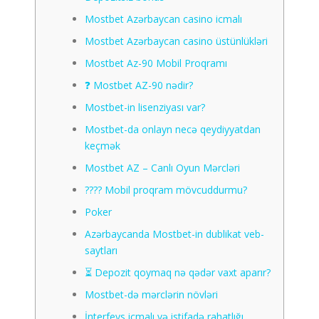
Mostbet Azərbaycan casino icmalı
Mostbet Azərbaycan casino üstünlükləri
Mostbet Az-90 Mobil Proqramı
❓ Mostbet AZ-90 nədir?
Mostbet-in lisenziyası var?
Mostbet-da onlayn necə qeydiyyatdan
keçmək
Mostbet AZ – Canlı Oyun Mərcləri
???? Mobil proqram mövcuddurmu?
Poker
Azərbaycanda Mostbet-in dublikat veb-
saytları
⏳ Depozit qoymaq nə qədər vaxt aparır?
Mostbet-də mərclərin növləri
İnterfeys icmalı və istifadə rahatlığı