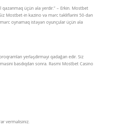
 qazanmaq üçün əla yerdir.” – Erkin. Mostbet
iz Mostbet-in kazino və mərc təkliflərini 50-dən
yn mərc oynamaq istəyən oyunçular üçün əla
 proqramları yerləşdirməyi qadağan edir. Siz
üyməsini basdıqdan sonra. Rəsmi Mostbet Casino
ar verməlisiniz.