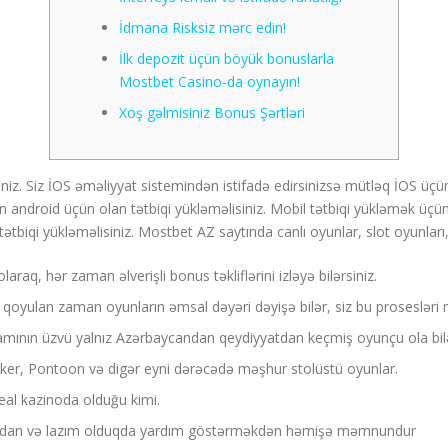
İdmana Risksiz mərc edin!
İlk depozit üçün böyük bonuslarla
Mostbet Casino-da oynayın!
Xoş gəlmisiniz Bonus Şərtləri
rsiniz. Siz İOS əməliyyat sistemindən istifadə edirsinizsə mütləq İOS üçü
n android üçün olan tətbiqi yükləməlisiniz. Mobil tətbiqi yükləmək üçü
ətbiqi yükləməlisiniz. Mostbet AZ saytında canlı oyunlar, slot oyunları
araq, hər zaman əlverişli bonus təkliflərini izləyə bilərsiniz.
rc qoyulan zaman oyunların əmsal dəyəri dəyişə bilər, siz bu prosesləri 
ramının üzvü yalnız Azərbaycandan qeydiyyatdan keçmiş oyunçu ola bil
oker, Pontoon və digər eyni dərəcədə məşhur stolüstü oyunlar.
real kazinoda olduğu kimi.
aqdan və lazım olduqda yardım göstərməkdən həmişə məmnundur