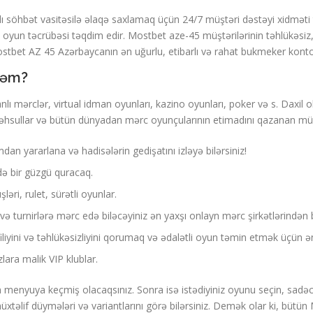
ı söhbət vasitəsilə əlaqə saxlamaq üçün 24/7 müştəri dəstəyi xidməti 
yun təcrübəsi təqdim edir. Mostbet aze-45 müştərilərinin təhlükəsiz, a
Mostbet AZ 45 Azərbaycanın ən uğurlu, etibarlı və rahat bukmeker kontor
rəm?
ı mərclər, virtual idman oyunları, kazino oyunları, poker və s. Daxil ol
hsullar və bütün dünyadan mərc oyunçularının etimadını qazanan müşt
dan yararlana və hadisələrin gedişatını izləyə bilərsiniz!
də bir güzgü quracaq.
əri, rulet, sürətli oyunlar.
ə turnirlərə mərc edə biləcəyiniz ən yaxşı onlayn mərc şirkətlərindən bi
liyini və təhlükəsizliyini qorumaq və ədalətli oyun təmin etmək üçün ən
lara malik VIP klublar.
 menyuya keçmiş olacaqsınız. Sonra isə istədiyiniz oyunu seçin, sadəc
if düymələri və variantlarını görə bilərsiniz. Demək olar ki, bütün M