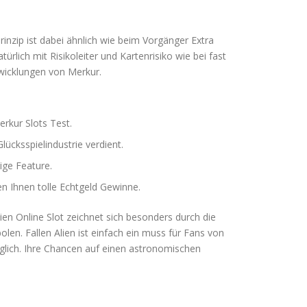
inzip ist dabei ähnlich wie beim Vorgänger Extra
ürlich mit Risikoleiter und Kartenrisiko wie bei fast
wicklungen von Merkur.
rkur Slots Test.
ücksspielindustrie verdient.
ige Feature.
n Ihnen tolle Echtgeld Gewinne.
lien Online Slot zeichnet sich besonders durch die
en. Fallen Alien ist einfach ein muss für Fans von
öglich. Ihre Chancen auf einen astronomischen