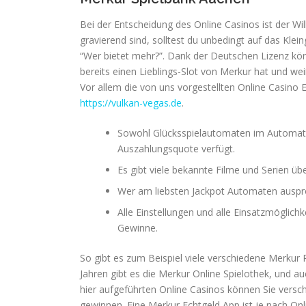
Bei der Entscheidung des Online Casinos ist der W
gravierend sind, solltest du unbedingt auf das Kl
“Wer bietet mehr?”. Dank der Deutschen Lizenz kö
bereits einen Lieblings-Slot von Merkur hat und we
Vor allem die von uns vorgestellten Online Casino
https://vulkan-vegas.de
.
Sowohl Glücksspielautomaten im Automaten
Auszahlungsquote verfügt.
Es gibt viele bekannte Filme und Serien üb
Wer am liebsten Jackpot Automaten ausprob
Alle Einstellungen und alle Einsatzmöglich
Gewinne.
So gibt es zum Beispiel viele verschiedene Merkur R
Jahren gibt es die Merkur Online Spielothek, und a
hier aufgeführten Online Casinos können Sie vers
gewinnen. Eine Merkur Echtgeld App ist je nach On