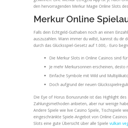
den hervorragenden Merkur Magie Online Slots des 
Merkur Online Spiela
Falls dein Echtgeld-Guthaben noch an einen Einzah
auszuzahlen. Wann immer du willst, kannst du dir 
durch das Glücksspiel-Gesetz auf 1.000,- Euro begre
Die Merkur Slots in Online Casinos sind für
Je mehr Merkursonnen erscheinen, desto m
Einfache Symbole mit Wild und Multiplikat
Doch aufgrund der neuen Glücksspielregul
Die Eye of Horus Bonusrunde ist das Highlight des 
Zahlungsmethoden anbieten, aber nur wenige haben 
Andere Spiele wie live Casino Spiele, Tischspiele 
eingeschränkte Spiele-Angebot von Online Casinos m
Slots eine gute Übersicht über alle Spiele
vulkan ve