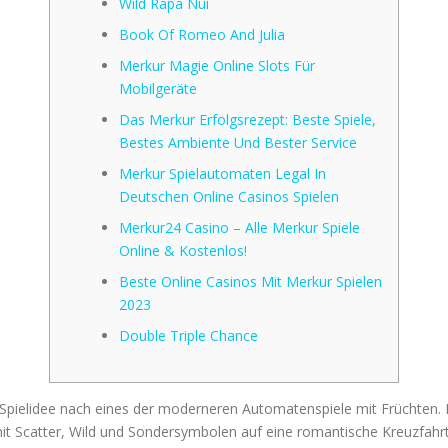
Wild Rapa Nui
Book Of Romeo And Julia
Merkur Magie Online Slots Für
Mobilgeräte
Das Merkur Erfolgsrezept: Beste Spiele,
Bestes Ambiente Und Bester Service
Merkur Spielautomaten Legal In
Deutschen Online Casinos Spielen
Merkur24 Casino – Alle Merkur Spiele
Online & Kostenlos!
Beste Online Casinos Mit Merkur Spielen
2023
Double Triple Chance
er Spielidee nach eines der moderneren Automatenspiele mit Früchten
 mit Scatter, Wild und Sondersymbolen auf eine romantische Kreuzfahrt