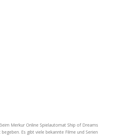
. Beim Merkur Online Spielautomat Ship of Dreams
 begeben. Es gibt viele bekannte Filme und Serien