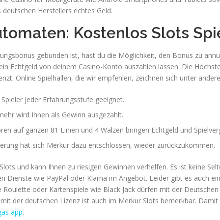
deutschen Herstellers echtes Geld.
utomaten: Kostenlos Slots Spi
lungsbonus gebunden ist, hast du die Möglichkeit, den Bonus zu annu
dein Echtgeld von deinem Casino-Konto auszahlen lassen. Die Höchst
nzt. Online Spielhallen, die wir empfehlen, zeichnen sich unter ander
 Spieler jeder Erfahrungsstufe geeignet.
ehr wird Ihnen als Gewinn ausgezahlt.
oren auf ganzen 81 Linien und 4 Walzen bringen Echtgeld und Spielve
ierung hat sich Merkur dazu entschlossen, wieder zurückzukommen.
Slots und kann Ihnen zu riesigen Gewinnen verhelfen. Es ist keine Se
Dienste wie PayPal oder Klarna im Angebot. Leider gibt es auch ein
wie Roulette oder Kartenspiele wie Black Jack dürfen mit der Deutsch
it der deutschen Lizenz ist auch im Merkur Slots bemerkbar. Damit m
gas app
.