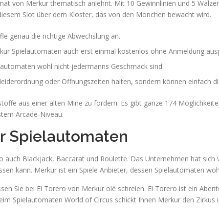
utomat von Merkur thematisch anlehnt. Mit 10 Gewinnlinien und 5 Wal
diesem Slot über dem Kloster, das von den Mönchen bewacht wird.
uffle genau die richtige Abwechslung an.
rkur Spielautomaten auch erst einmal kostenlos ohne Anmeldung ausp
ielautomaten wohl nicht jedermanns Geschmack sind.
Kleiderordnung oder Öffnungszeiten halten, sondern können einfach d
toffe aus einer alten Mine zu fördern. Es gibt ganze 174 Möglichkeite
hstem Arcade-Niveau.
ur Spielautomaten
o auch Blackjack, Baccarat und Roulette. Das Unternehmen hat sich v
essen kann. Merkur ist ein Spiele Anbieter, dessen Spielautomaten wo
lassen Sie bei El Torero von Merkur olé schreien. El Torero ist ein Ab
m Spielautomaten World of Circus schickt Ihnen Merkur den Zirkus in