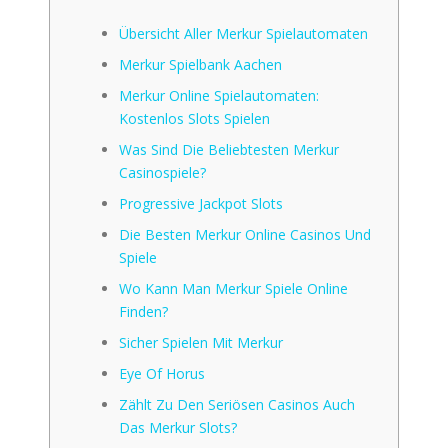
Übersicht Aller Merkur Spielautomaten
Merkur Spielbank Aachen
Merkur Online Spielautomaten:
Kostenlos Slots Spielen
Was Sind Die Beliebtesten Merkur
Casinospiele?
Progressive Jackpot Slots
Die Besten Merkur Online Casinos Und
Spiele
Wo Kann Man Merkur Spiele Online
Finden?
Sicher Spielen Mit Merkur
Eye Of Horus
Zählt Zu Den Seriösen Casinos Auch
Das Merkur Slots?