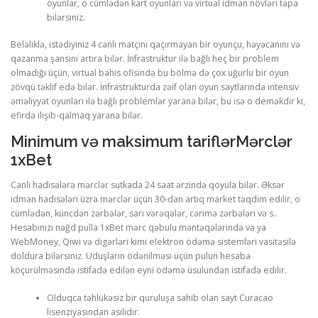
oyunlar, o cümlədən kart oyunları və virtual idman növləri tapa
bilərsiniz.
Beləliklə, istədiyiniz 4 canlı matçını qaçırmayan bir oyunçu, həyəcanını və
qazanma şansını artıra bilər. İnfrastruktur ilə bağlı heç bir problem
olmadığı üçün, virtual bahis ofisində bu bölmə də çox uğurlu bir oyun
zövqü təklif edə bilər. İnfrastrukturda zəif olan oyun saytlarında intensiv
əməliyyat oyunları ilə bağlı problemlər yarana bilər, bu isə o deməkdir ki,
efirdə ilişib-qalmaq yarana bilər.
Minimum və maksimum tariflərMərclər
1xBet
Canlı hadisələrə mərclər sutkada 24 saat ərzində qoyula bilər. Əksər
idman hadisələri üzrə mərclər üçün 30-dan artıq market təqdim edilir, o
cümlədən, küncdən zərbələr, sarı vərəqələr, cərimə zərbələri və s..
Hesabınızı nəğd pulla 1xBet mərc qəbulu məntəqələrində və ya
WebMoney, Qiwi və digərləri kimi elektron ödəmə sistemləri vasitəsilə
doldura bilərsiniz. Uduşların ödənilməsi üçün pulun hesaba
köçürülməsində istifadə edilən eyni ödəmə üsulundan istifadə edilir.
Olduqca təhlükəsiz bir quruluşa sahib olan sayt Curacao
lisenziyasından asılıdır.