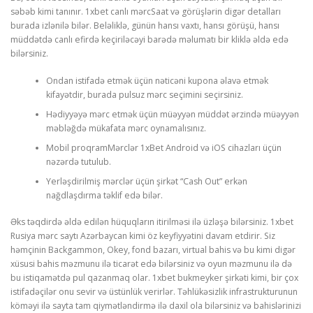
səbəb kimi tanınır. 1xbet canlı mərcSaat və görüşlərin digər detalları
burada izlənilə bilər. Beləliklə, günün hansı vaxtı, hansı görüşü, hansı
müddətdə canlı efirdə keçiriləcəyi barədə məlumatı bir kliklə əldə edə
bilərsiniz.
Ondan istifadə etmək üçün nəticəni kupona əlavə etmək
kifayətdir, burada pulsuz mərc seçimini seçirsiniz.
Hədiyyəyə mərc etmək üçün müəyyən müddət ərzində müəyyən
məbləğdə mükafata mərc oynamalısınız.
Mobil proqramMərclər 1xBet Android və iOS cihazları üçün
nəzərdə tutulub.
Yerləşdirilmiş mərclər üçün şirkət “Cash Out” erkən
nağdlaşdırma təklif edə bilər.
Əks təqdirdə əldə edilən hüquqların itirilməsi ilə üzləşə bilərsiniz. 1xbet
Rusiya mərc saytı Azərbaycan kimi öz keyfiyyətini davam etdirir. Siz
həmçinin Backgammon, Okey, fond bazarı, virtual bahis və bu kimi digər
xüsusi bahis məzmunu ilə ticarət edə bilərsiniz və oyun məzmunu ilə də
bu istiqamətdə pul qazanmaq olar. 1xbet bukmеykеr şirkəti kimi, bir çox
istifadəçilər onu sevir və üstünlük verirlər. Təhlükəsizlik infrastrukturunun
köməyi ilə sayta tam qiymətləndirmə ilə daxil ola bilərsiniz və bahislərinizi