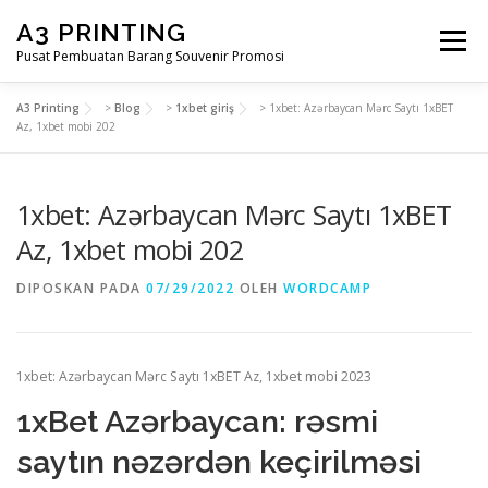
Lompat
A3 PRINTING
ke
Menu
konten
Pusat Pembuatan Barang Souvenir Promosi
A3 Printing
>
Blog
>
1xbet giriş
>
1xbet: Azərbaycan Mərc Saytı 1xBET
BERANDA
PRODUK KAMI
SHOP
Az, 1xbet mobi 202
1xbet: Azərbaycan Mərc Saytı 1xBET
SAMPLE PAGE
Az, 1xbet mobi 202
DIPOSKAN PADA
07/29/2022
OLEH
WORDCAMP
1xbet: Azərbaycan Mərc Saytı 1xBET Az, 1xbet mobi 2023
1xBet Azərbaycan: rəsmi
saytın nəzərdən keçirilməsi