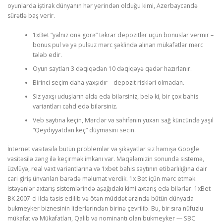
oyunlarda iştirak dünyanın hər yerindən olduğu kimi, Azerbaycandə
sürətlə baş verir.
1xBet “yalnız ona görə” təkrar depozitlər üçün bonuslar vermir –
bonus pul və ya pulsuz mərc şəklində alınan mükafatlar mərc
tələb edir.
Oyun saytları 3 dəqiqədən 10 dəqiqəyə qədər hazırlanır.
Birinci seçim daha yaxşıdır – depozit riskləri olmadan.
Siz yaxşı uduşların əldə edə bilərsiniz, belə ki, bir çox bahis
variantları cəhd edə bilərsiniz.
Veb saytına keçin, Mərclər və səhifənin yuxarı sağ küncündə yaşıl
“Qeydiyyatdan keç” düyməsini secin.
İnternet vasitəsilə bütün problemlər və şikayətlər siz həmişə Google
vasitəsilə zəng ilə keçirmək imkanı var. Məqaləmizin sonunda sistemə,
üzvlüyə, real vaxt variantlarına və 1xbet bahis saytının etibarlılığına dair
cari giriş ünvanları barədə məlumat verdik. 1x Bet içün mərc etmək
istəyənlər axtarış sistemlərində aşağıdakı kimi axtarış edə bilərlər. 1xBet
BK 2007-ci ildə təsis edilib və ötən müddət ərzində bütün dünyada
bukmеykеr biznesinin liderlərindən birinə çevrilib. Bu, bir sıra nüfuzlu
mükafat və Mükafatları, Qalib və nominantı olan bukmеykеr — SBC