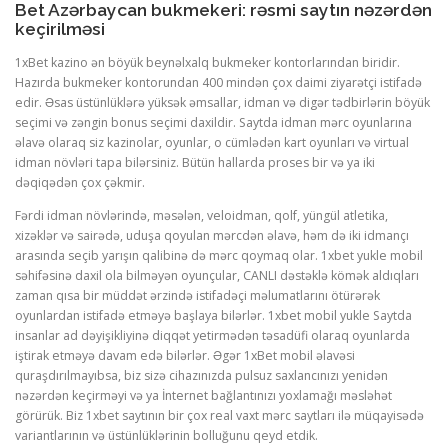
Bet Azərbaycan bukmekeri: rəsmi saytın nəzərdən
keçirilməsi
1xBet kazino ən böyük beynəlxalq bukmeker kontorlarından biridir.
Hazırda bukmeker kontorundan 400 mindən çox daimi ziyarətçi istifadə
edir. Əsas üstünlüklərə yüksək əmsallar, idman və digər tədbirlərin böyük
seçimi və zəngin bonus seçimi daxildir. Saytda idman mərc oyunlarına
əlavə olaraq siz kazinolar, oyunlar, o cümlədən kart oyunları və virtual
idman növləri tapa bilərsiniz. Bütün hallarda proses bir və ya iki
dəqiqədən çox çəkmir.
Fərdi idman növlərində, məsələn, veloidman, qolf, yüngül atletika,
xizəklər və sairədə, uduşa qoyulan mərcdən əlavə, həm də iki idmançı
arasında seçib yarışın qalibinə də mərc qoymaq olar. 1xbet yukle mobil
səhifəsinə daxil ola bilməyən oyunçular, CANLI dəstəklə kömək aldıqları
zaman qısa bir müddət ərzində istifadəçi məlumatlarını ötürərək
oyunlardan istifadə etməyə başlaya bilərlər. 1xbet mobil yukle Saytda
insanlar ad dəyişikliyinə diqqət yetirmədən təsadüfi olaraq oyunlarda
iştirak etməyə davam edə bilərlər. Əgər 1xBet mobil əlavəsi
quraşdırılmayıbsa, biz sizə cihazınızda pulsuz saxlancınızı yenidən
nəzərdən keçirməyi və ya İnternet bağlantınızı yoxlamağı məsləhət
görürük. Biz 1xbet saytının bir çox real vaxt mərc saytları ilə müqayisədə
variantlarının və üstünlüklərinin bolluğunu qeyd etdik.