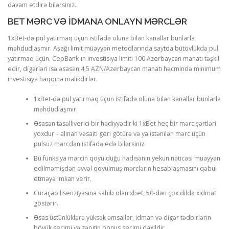
davam etdirə bilərsiniz.
BET MƏRC VƏ İDMANA ONLAYN MƏRCLƏR
1xBet-də pul yatırmaq üçün istifadə oluna bilən kanallar bunlarla
məhdudlaşmır. Aşağı limit müəyyən metodlarında saytda bütövlükdə pul
yatırmaq üçün. CepBank-ın investisiya limiti 100 Azerbaycan manatı təşkil
edir, digərləri isə əsasən 4,5 AZN/Azerbaycan manatı həcmində minimum
investisiya haqqına malikdirlər.
1xBet-də pul yatırmaq üçün istifadə oluna bilən kanallar bunlarla
məhdudlaşmır.
Əsasən təsəlliverici bir hədiyyədir ki 1xBet heç bir mərc şərtləri
yoxdur – alınan vəsaiti geri götürə və ya istənilən mərc üçün
pulsuz mərcdən istifadə edə bilərsiniz.
Bu funksiya mərcin qoyulduğu hadisənin yekun nəticəsi müəyyən
edilməmişdən əvvəl qoyulmuş mərclərin hesablaşmasını qəbul
etməyə imkan verir.
Curaçao lisenziyasına sahib olan xbet, 50-dən çox dildə xidmət
göstərir.
Əsas üstünlüklərə yüksək əmsallar, idman və digər tədbirlərin
böyük seçimi və zəngin bonus seçimi daxildir.