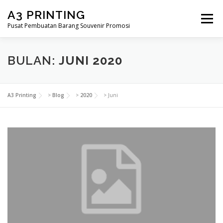
Lompat
A3 PRINTING
ke
Menu
konten
Pusat Pembuatan Barang Souvenir Promosi
BERANDA
PRODUK KAMI
SHOP
BULAN:
JUNI 2020
SAMPLE PAGE
A3 Printing
>
Blog
>
2020
>
Juni