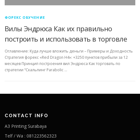
ФОРЕКС ОБУЧЕНИЕ
Вилы Эндрюса Как их правильно
построить и использовать в торговле
Оглавление: Куда лучше вложить деньги – Примеры и Доходность
Стратегия форекс «Red Dragon H4»: +3250 пунктов прибыли за 12
месяцев Принцип построения вил Эндрюса Как торговать по
стратегии “Скальпинг Parabolic …
CONTACT INFO
A3 Printing Surabaya
Telf / Wa : 081223562323