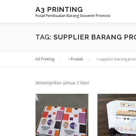
Lompat
A3 PRINTING
ke
Pusat Pembuatan Barang Souvenir Promosi
konten
TAG:
SUPPLIER BARANG PR
A3 Printing
>
Produk
>
supplier barang pro
D
Menampilkan semua 3 hasil
i
u
r
u
t
k
a