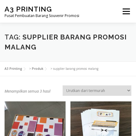
Lompat
A3 PRINTING
ke
Menu
konten
Pusat Pembuatan Barang Souvenir Promosi
BERANDA
PRODUK KAMI
SHOP
TAG:
SUPPLIER BARANG PROMOSI
MALANG
SAMPLE PAGE
A3 Printing
>
Produk
>
supplier barang promosi malang
D
Menampilkan semua 3 hasil
i
u
r
u
t
k
a