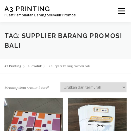
Lompat
A3 PRINTING
ke
Menu
konten
Pusat Pembuatan Barang Souvenir Promosi
BERANDA
PRODUK KAMI
SHOP
TAG:
SUPPLIER BARANG PROMOSI
BALI
SAMPLE PAGE
A3 Printing
>
Produk
>
supplier barang promosi bali
D
Menampilkan semua 3 hasil
i
u
r
u
t
k
a