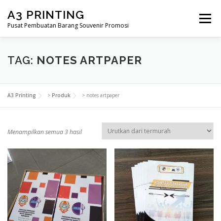
Lompat
A3 PRINTING
ke
Menu
konten
Pusat Pembuatan Barang Souvenir Promosi
BERANDA
PRODUK KAMI
SHOP
TAG:
NOTES ARTPAPER
SAMPLE PAGE
A3 Printing
>
Produk
>
notes artpaper
D
Menampilkan semua 3 hasil
i
u
r
u
t
k
a
n
m