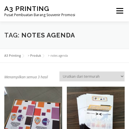
Lompat
A3 PRINTING
ke
Menu
konten
Pusat Pembuatan Barang Souvenir Promosi
BERANDA
PRODUK KAMI
SHOP
TAG:
NOTES AGENDA
SAMPLE PAGE
A3 Printing
>
Produk
>
notes agenda
D
Menampilkan semua 3 hasil
i
u
r
u
t
k
a
n
m