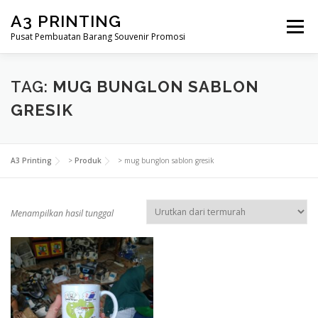
Lompat
A3 PRINTING
ke
Menu
konten
Pusat Pembuatan Barang Souvenir Promosi
BERANDA
PRODUK KAMI
SHOP
TAG:
MUG BUNGLON SABLON
GRESIK
SAMPLE PAGE
A3 Printing
>
Produk
>
mug bunglon sablon gresik
Menampilkan hasil tunggal