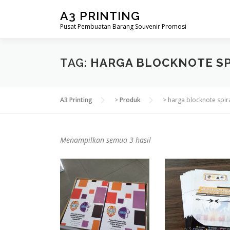
Lompat
A3 PRINTING
ke
Pusat Pembuatan Barang Souvenir Promosi
konten
TAG:
HARGA BLOCKNOTE SP
A3 Printing
>
Produk
>
harga blocknote spir
D
Menampilkan semua 3 hasil
i
u
r
u
t
k
a