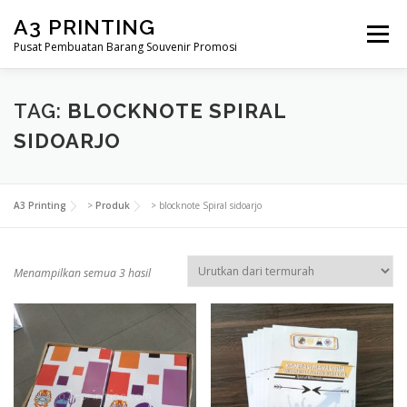
Lompat
A3 PRINTING
ke
Menu
konten
Pusat Pembuatan Barang Souvenir Promosi
BERANDA
PRODUK KAMI
SHOP
TAG:
BLOCKNOTE SPIRAL
SIDOARJO
SAMPLE PAGE
A3 Printing
>
Produk
>
blocknote Spiral sidoarjo
D
Menampilkan semua 3 hasil
i
u
r
u
t
k
a