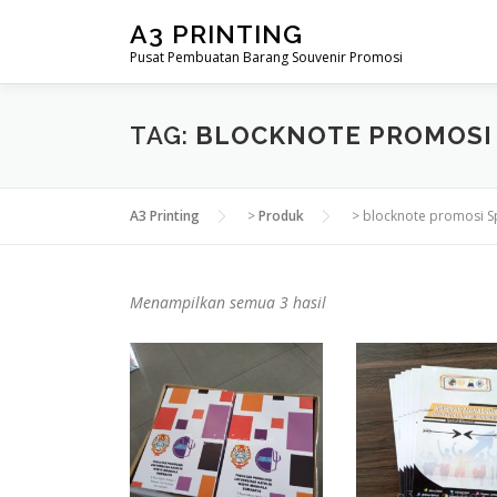
Lompat
A3 PRINTING
ke
Pusat Pembuatan Barang Souvenir Promosi
konten
TAG:
BLOCKNOTE PROMOSI 
A3 Printing
>
Produk
>
blocknote promosi Sp
D
Menampilkan semua 3 hasil
i
u
r
u
t
k
a