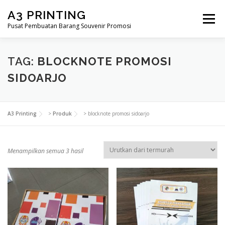
Lompat
A3 PRINTING
ke
Menu
konten
Pusat Pembuatan Barang Souvenir Promosi
BERANDA
PRODUK KAMI
SHOP
TAG:
BLOCKNOTE PROMOSI
SIDOARJO
SAMPLE PAGE
A3 Printing
>
Produk
>
blocknote promosi sidoarjo
D
Menampilkan semua 3 hasil
i
u
r
u
t
k
a