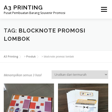
Lompat
A3 PRINTING
ke
Menu
konten
Pusat Pembuatan Barang Souvenir Promosi
BERANDA
PRODUK KAMI
SHOP
TAG:
BLOCKNOTE PROMOSI
LOMBOK
SAMPLE PAGE
A3 Printing
>
Produk
>
blocknote promosi lombok
D
Menampilkan semua 3 hasil
i
u
r
u
t
k
a