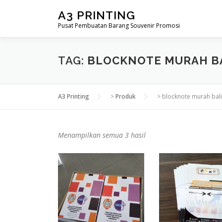
Lompat
A3 PRINTING
ke
Pusat Pembuatan Barang Souvenir Promosi
konten
TAG:
BLOCKNOTE MURAH B
A3 Printing
>
Produk
>
blocknote murah bali
D
Menampilkan semua 3 hasil
i
u
r
u
t
k
a