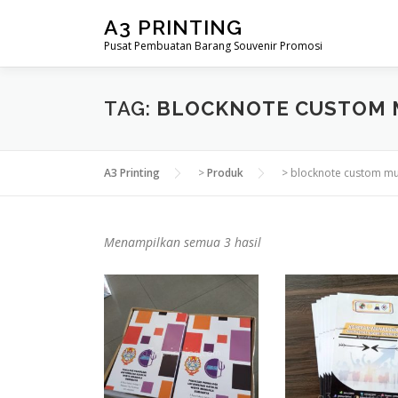
Lompat
A3 PRINTING
ke
Pusat Pembuatan Barang Souvenir Promosi
konten
TAG:
BLOCKNOTE CUSTOM
A3 Printing
>
Produk
>
blocknote custom m
D
Menampilkan semua 3 hasil
i
u
r
u
t
k
a