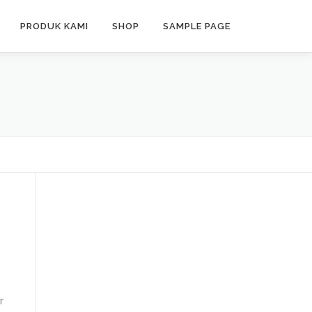
PRODUK KAMI
SHOP
SAMPLE PAGE
r