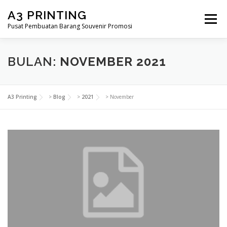
Lompat
A3 PRINTING
ke
Menu
konten
Pusat Pembuatan Barang Souvenir Promosi
BERANDA
PRODUK KAMI
SHOP
BULAN:
NOVEMBER 2021
SAMPLE PAGE
A3 Printing
>
Blog
>
2021
>
November