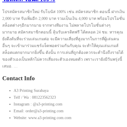
โปรสมัครสมาชิกใหม่ รับโบนัส 100% เช่น สมัครสมาชิก ตอนนี้ ฝากเงิน
2,000 บาท รับเพิ่มอีก 2,000 บาท รวมเป็นเงิน 4,000 บาท พร้อมโปรโมชั่น
สล็อตต่างๆอีกมากมาย จากทางทีมงาน ไม่พลาดโปรโมชั่นต่างๆ
มากมาย สมัครสมาชิกตอนนี้ ลุ้นรับเครดิตฟรี ได้ตลอด 24 ชม. หารคุณ
ยังดึงดันที่จะร่วมเล่นเกมต่อ จะมีความเสี่ยงที่สูงมากในการที่ผู้เล่นคน
อื่นๆ จะเข้ามาร่วมแชร์แจ็คพอตร่วมกันกับคุณ จะทำให้คุณเล่นเกมส์
สล็อตแตกยากมากยิ่งขึ้น ดังนั้น การเล่นที่ถูกต้องควรจะคำนึงถึงรายได้
ของตัวเองเป็นหลักไม่ควรเสี่ยงจะตัวเองหมดตัว เพราะเรายังมีวันพรุ่งนี้
เสมอ. …
Contact Info
A3 Printing Surabaya
Telf / Wa : 081223562323
Instagram : @a3-printing.com
Email: order@a3-printing.com
Website: www.a3-printing.com.com