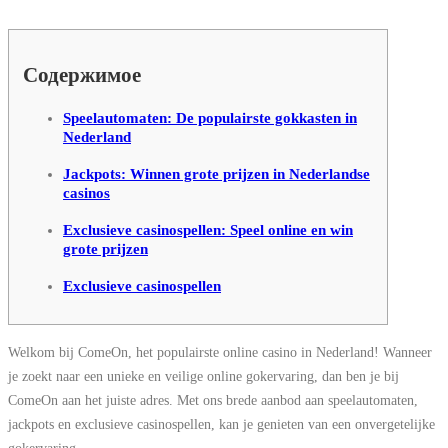
Содержимое
Speelautomaten: De populairste gokkasten in
Nederland
Jackpots: Winnen grote prijzen in Nederlandse
casinos
Exclusieve casinospellen: Speel online en win
grote prijzen
Exclusieve casinospellen
Welkom bij ComeOn, het populairste online casino in Nederland! Wanneer
je zoekt naar een unieke en veilige online gokervaring, dan ben je bij
ComeOn aan het juiste adres. Met ons brede aanbod aan speelautomaten,
jackpots en exclusieve casinospellen, kan je genieten van een onvergetelijke
gokervaring.