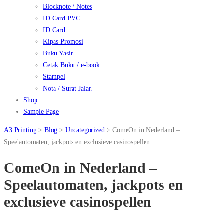
Blocknote / Notes
ID Card PVC
ID Card
Kipas Promosi
Buku Yasin
Cetak Buku / e-book
Stampel
Nota / Surat Jalan
Shop
Sample Page
A3 Printing
>
Blog
>
Uncategorized
>
ComeOn in Nederland –
Speelautomaten, jackpots en exclusieve casinospellen
ComeOn in Nederland –
Speelautomaten, jackpots en
exclusieve casinospellen