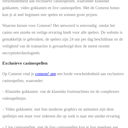
verscheidenheid aan exclusieve casinospellen, waaronder klassieke
gokkasten, video gokkasten en live casinospellen. Met de Comeon bonus
kun je al snel beginnen met spelen en winnen grote prijzen.
Waarom kiezen voor Comeon? Het antwoord is eenvoudig: omdat het
casino een unieke en veilige ervaring biedt voor alle spelers. De website is
gemakkelijk te gebruiken, de spelers zijn 24 uur per dag beschikbaar en de
veiligheid van de transacties is gewaarborgd door de meest recente
encryptietechnologieën.
Exclusieve casinospellen
Op Comeon vind je
comeon! app
een brede verscheidenheid aan exclusieve
casinospellen, waaronder:
– Klassieke gokkasten: van de klassieke fruitmachines tot de complexere
videospelletjes.
– Video gokkasten: met hun moderne graphics en animaties zijn deze
spelletjes een must voor iedereen die op zoek is naar een unieke ervaring.
– Live casinospellen: met de live casinospellen kun je live meedoen aan