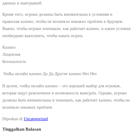
данных и выигрышей.
Кроме того, игроки должны быть внимательны к условиям и
правилам казино, чтобы не возникло никаких проблем в будущем.
Важно, чтобы игроки понимали, как работает казино, и какие условия
необходимо выполнить, чтобы начать играть.
Казино
Лицензия
Безопасность
Vodka онлайн казино
Да
Да
Другие казино
Нет
Нет
В целом, vodka онлайн казино – это хороший выбор для игроков,
которые ищут развлечение и возможность выиграть. Однако, игроки
должны быть внимательны и понимать, как работает казино, чтобы не
возникло никаких проблем.
Diposkan di
Uncategorized
Tinggalkan Balasan