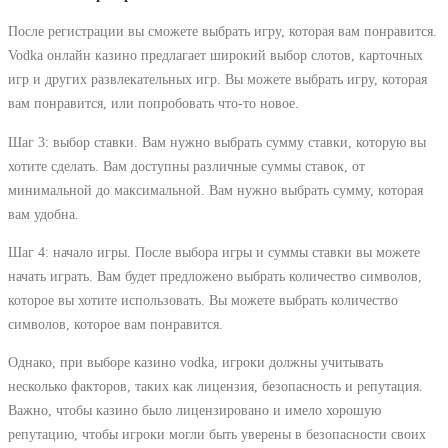
После регистрации вы сможете выбрать игру, которая вам понравится.
Vodka онлайн казино предлагает широкий выбор слотов, карточных
игр и других развлекательных игр. Вы можете выбрать игру, которая
вам понравится, или попробовать что-то новое.
Шаг 3: выбор ставки. Вам нужно выбрать сумму ставки, которую вы
хотите сделать. Вам доступны различные суммы ставок, от
минимальной до максимальной. Вам нужно выбрать сумму, которая
вам удобна.
Шаг 4: начало игры. После выбора игры и суммы ставки вы можете
начать играть. Вам будет предложено выбрать количество символов,
которое вы хотите использовать. Вы можете выбрать количество
символов, которое вам понравится.
Однако, при выборе казино vodka, игроки должны учитывать
несколько факторов, таких как лицензия, безопасность и репутация.
Важно, чтобы казино было лицензировано и имело хорошую
репутацию, чтобы игроки могли быть уверены в безопасности своих