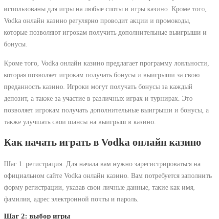
использованы для игры на любые слоты и игры казино. Кроме того,
Vodka онлайн казино регулярно проводит акции и промокоды,
которые позволяют игрокам получить дополнительные выигрыши и
бонусы.
Кроме того, Vodka онлайн казино предлагает программу лояльности,
которая позволяет игрокам получать бонусы и выигрыши за свою
преданность казино. Игроки могут получать бонусы за каждый
депозит, а также за участие в различных играх и турнирах. Это
позволяет игрокам получать дополнительные выигрыши и бонусы, а
также улучшать свои шансы на выигрыш в казино.
Как начать играть в Vodka онлайн казино
Шаг 1: регистрация. Для начала вам нужно зарегистрироваться на
официальном сайте Vodka онлайн казино. Вам потребуется заполнить
форму регистрации, указав свои личные данные, такие как имя,
фамилия, адрес электронной почты и пароль.
Шаг 2: выбор игры