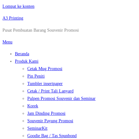
Lompat ke konten
A3 Printing
Pusat Pembuatan Barang Souvenir Promosi
Menu
Beranda
Produk Kami
Cetak Mug Promosi
Pin Peniti
Tumbler insertpaper
Cetak / Print Tali Lanyard
Pulpen Promosi Souvenir dan Seminar
Korek
Jam Dinding Promosi
Souvenir Payung Promosi
SeminarKit
Goodie Bag / Tas Spunbond