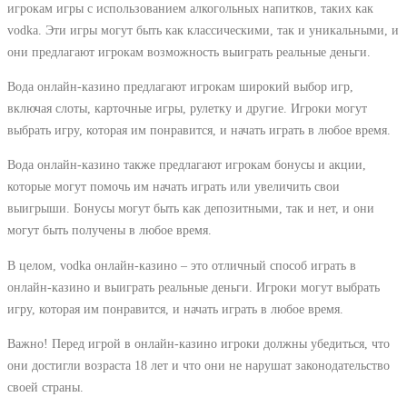
игрокам игры с использованием алкогольных напитков, таких как
vodka. Эти игры могут быть как классическими, так и уникальными, и
они предлагают игрокам возможность выиграть реальные деньги.
Вода онлайн-казино предлагают игрокам широкий выбор игр,
включая слоты, карточные игры, рулетку и другие. Игроки могут
выбрать игру, которая им понравится, и начать играть в любое время.
Вода онлайн-казино также предлагают игрокам бонусы и акции,
которые могут помочь им начать играть или увеличить свои
выигрыши. Бонусы могут быть как депозитными, так и нет, и они
могут быть получены в любое время.
В целом, vodka онлайн-казино – это отличный способ играть в
онлайн-казино и выиграть реальные деньги. Игроки могут выбрать
игру, которая им понравится, и начать играть в любое время.
Важно! Перед игрой в онлайн-казино игроки должны убедиться, что
они достигли возраста 18 лет и что они не нарушат законодательство
своей страны.