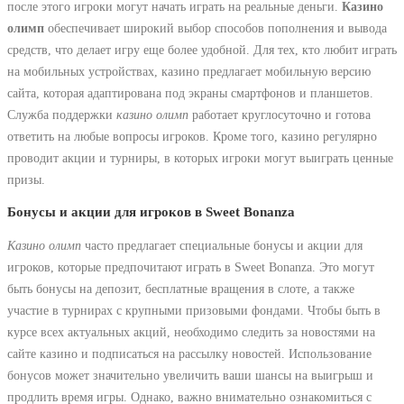
после этого игроки могут начать играть на реальные деньги.
Казино
олимп
обеспечивает широкий выбор способов пополнения и вывода
средств, что делает игру еще более удобной. Для тех, кто любит играть
на мобильных устройствах, казино предлагает мобильную версию
сайта, которая адаптирована под экраны смартфонов и планшетов.
Служба поддержки
казино олимп
работает круглосуточно и готова
ответить на любые вопросы игроков. Кроме того, казино регулярно
проводит акции и турниры, в которых игроки могут выиграть ценные
призы.
Бонусы и акции для игроков в Sweet Bonanza
Казино олимп
часто предлагает специальные бонусы и акции для
игроков, которые предпочитают играть в Sweet Bonanza. Это могут
быть бонусы на депозит, бесплатные вращения в слоте, а также
участие в турнирах с крупными призовыми фондами. Чтобы быть в
курсе всех актуальных акций, необходимо следить за новостями на
сайте казино и подписаться на рассылку новостей. Использование
бонусов может значительно увеличить ваши шансы на выигрыш и
продлить время игры. Однако, важно внимательно ознакомиться с