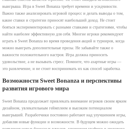
выигрыша. Игра в Sweet Bonanza требует времени и усидчивости.
Важно также анализировать игровой процесс и делать выводы о том,
какие ставки и стратегии приносят наибольший доход. Не стоит
бояться экспериментировать с разными ставками и стратегиями, чтобы
найти наиболее эффективную для себя. Многие игроки рекомендуют
играть в Sweet Bonanza во время проведения акций и турниров, когда
можно выиграть дополнительные призы. Не забывайте также о
важности положительного настроя. Игра должна приносить
удовольствие, а не вызывать стресс. Помните, что азартные игры —
это развлечение, и не стоит воспринимать их как способ заработка.
Возможности Sweet Bonanza и перспективы
развития игрового мира
Sweet Bonanza продолжает привлекать внимание игроков своим ярким
дизайном, увлекательным геймплеем и высоким потенциалом
выигрышей. Разработчики постоянно работают над улучшением игры,
добавляя новые функции и возможности. В будущем можно ожидать
появления новых бонусных раундов, улучшения графики и звукового