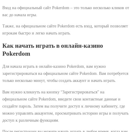
Вход на официальный сайт Pokerdom – это только несколько кликов от
вас до начала игры.
Также, на официальном сайте Pokerdom есть вход, который позволяет
игрокам быстро и легко начать играть.
Как начать играть в онлайн-казино
Pokerdom
Для начала играть в онлайн-казино Pokerdom, вам нужно
зарегистрироваться на официальном сайте Pokerdom. Вам потребуется
только несколько минут, чтобы создать аккаунт и начать играть.
Вам нужно кликнуть на кнопку “Зарегистрироваться” на
официальном сайте Pokerdom, введите свои контактные данные и
создайте пароль. Затем вы получите доступ к личному кабинету, где
можно управлять аккаунтом, просматривать историю игры и получать
доступ к различным функциям.
После регистрации вы можете начать играть в любое время, когда вам