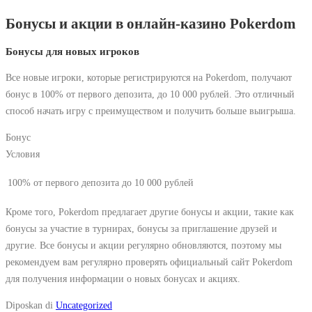
Бонусы и акции в онлайн-казино Pokerdom
Бонусы для новых игроков
Все новые игроки, которые регистрируются на Pokerdom, получают
бонус в 100% от первого депозита, до 10 000 рублей. Это отличный
способ начать игру с преимуществом и получить больше выигрыша.
Бонус
Условия
100% от первого депозита
до 10 000 рублей
Кроме того, Pokerdom предлагает другие бонусы и акции, такие как
бонусы за участие в турнирах, бонусы за приглашение друзей и
другие. Все бонусы и акции регулярно обновляются, поэтому мы
рекомендуем вам регулярно проверять официальный сайт Pokerdom
для получения информации о новых бонусах и акциях.
Diposkan di
Uncategorized