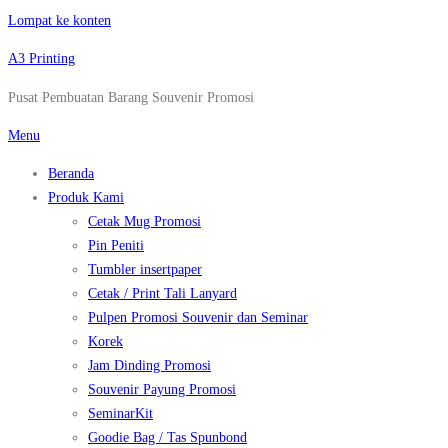
Lompat ke konten
A3 Printing
Pusat Pembuatan Barang Souvenir Promosi
Menu
Beranda
Produk Kami
Cetak Mug Promosi
Pin Peniti
Tumbler insertpaper
Cetak / Print Tali Lanyard
Pulpen Promosi Souvenir dan Seminar
Korek
Jam Dinding Promosi
Souvenir Payung Promosi
SeminarKit
Goodie Bag / Tas Spunbond